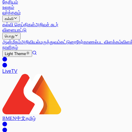
தேசியம்
உலகம்
வர்த்தகம்
கல்வி
கல்வி செய்திகள்
அறிவுச் சுடர்
விளையாட்டு
பொது
ஆன்மீகம்
அறிவியல்
மருத்துவம்
கட்டுரை
நேர்காணல்
பட விளக்கம்
விளக
நாளிதழ்
Light
Theme
Live
TV
BM
EN
中文
தமிழ்