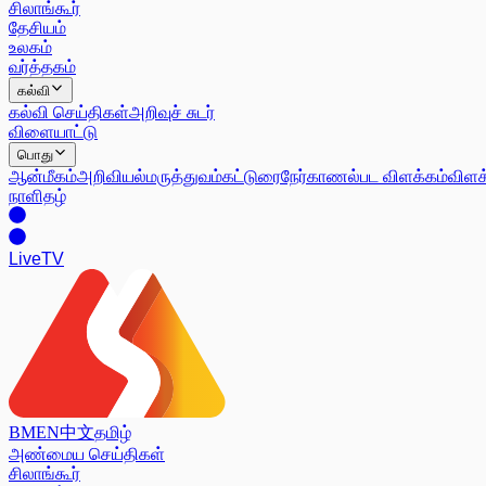
சிலாங்கூர்
தேசியம்
உலகம்
வர்த்தகம்
கல்வி
கல்வி செய்திகள்
அறிவுச் சுடர்
விளையாட்டு
பொது
ஆன்மீகம்
அறிவியல்
மருத்துவம்
கட்டுரை
நேர்காணல்
பட விளக்கம்
விளக
நாளிதழ்
Live
TV
BM
EN
中文
தமிழ்
அண்மைய செய்திகள்
சிலாங்கூர்