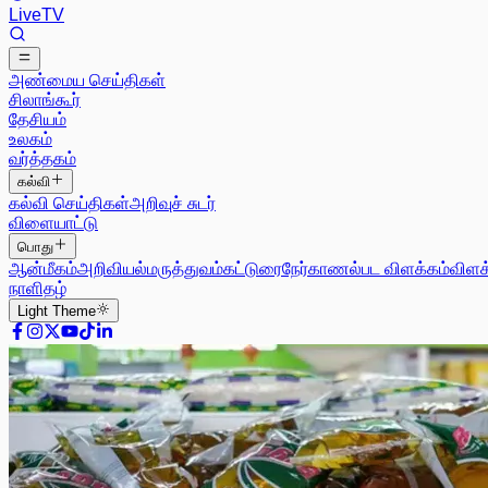
Live
TV
அண்மைய செய்திகள்
சிலாங்கூர்
தேசியம்
உலகம்
வர்த்தகம்
கல்வி
கல்வி செய்திகள்
அறிவுச் சுடர்
விளையாட்டு
பொது
ஆன்மீகம்
அறிவியல்
மருத்துவம்
கட்டுரை
நேர்காணல்
பட விளக்கம்
விளக
நாளிதழ்
Light
Theme