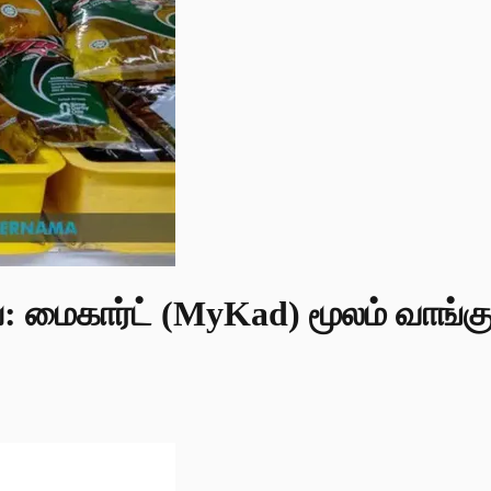
ார்ட் (MyKad) மூலம் வாங்கும் த