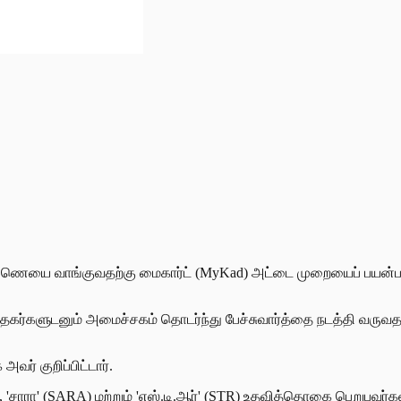
யை வாங்குவதற்கு மைகார்ட் (MyKad) அட்டை முறையைப் பயன்படுத்த
ர்த்தகர்களுடனும் அமைச்சகம் தொடர்ந்து பேச்சுவார்த்தை நடத்தி வரு
வர் குறிப்பிட்டார்.
கள், 'சாரா' (SARA) மற்றும் 'எஸ்.டி.ஆர்' (STR) உதவித்தொகை பெறுபவ