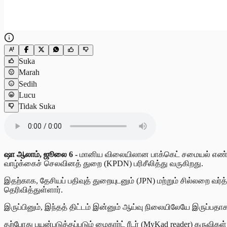
Suka
Marah
Sedih
Lucu
Tidak Suka
ஷா ஆலாம், ஜூலை 6 -
மானிய விலையிலான பாக்கெட் சமையல் எண்ணெ
வாழ்க்கைச் செலவினத் துறை (KPDN) பரிசீலித்து வருகிறது.
இதற்காக, தேசியப் பதிவுத் துறையுடனும் (JPN) மற்றும் சில்லறை வ
தெரிவித்துள்ளார்.
இருப்பினும், இந்தத் திட்டம் இன்னும் ஆய்வு நிலையிலேயே இருப்பதாக அ
தற்போது பயன்படுத்தப்படும் மைகார்ட் ரீடர் (MyKad reader) கருவி