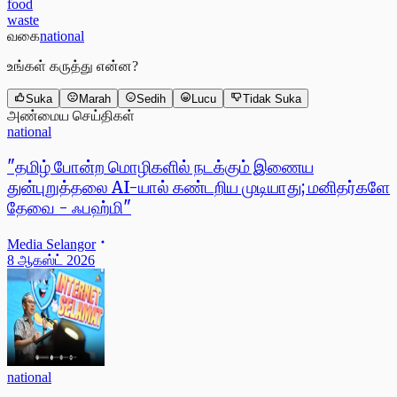
food
waste
வகை
national
உங்கள் கருத்து என்ன?
Suka
Marah
Sedih
Lucu
Tidak Suka
அண்மைய செய்திகள்
national
"தமிழ் போன்ற மொழிகளில் நடக்கும் இணைய
துன்புறுத்தலை AI-யால் கண்டறிய முடியாது; மனிதர்களே
தேவை - ஃபஹ்மி"
Media Selangor
8 ஆகஸ்ட் 2026
national