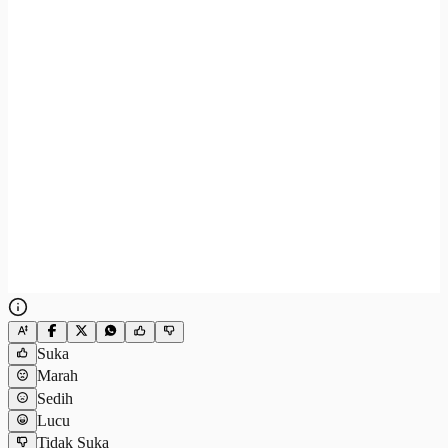
Suka
Marah
Sedih
Lucu
Tidak Suka