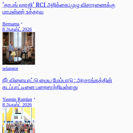
'தாபுங் ஹாஜி' RCI அறிக்கை:முழு விசாரணைக்கு
மாமன்னர் உத்தரவு
Bernama
8 ஆகஸ்ட் 2026
selangor
நீர் விளையாட்டு மைய மேம்பாடு : அரசாங்கத்தின்
கடப்பாட்டினை பறைசாற்றியுள்ளது
Yasmin Ramlan
8 ஆகஸ்ட் 2026