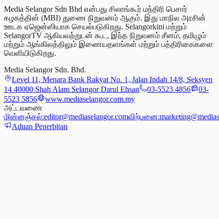
Media Selangor Sdn Bhd என்பது சிலாங்கூர் மந்திரி பெசார்
கழகத்தின் (MBI) துணை நிறுவனம் ஆகும். இது மாநில அரசின்
ஊடக ஏஜென்ஸியாக செயல்படுகிறது. Selangorkini மற்றும்
SelangorTV ஆகியவற்றுடன் கூட, இந்த நிறுவனம் சீனம், தமிழும்
மற்றும் ஆங்கிலத்திலும் இணையதளங்கள் மற்றும் பத்திரிகைகளை
வெளியிடுகிறது.
Media Selangor Sdn. Bhd.
Level 11, Menara Bank Rakyat No. 1, Jalan Indah 14/8, Seksyen
14 40000 Shah Alam Selangor Darul Ehsan
03-5523 4856
03-
5523 5856
www.mediaselangor.com.my
அட்டவணை
மின்னஞ்சல்:
editor@mediaselangor.com
விற்பனை:
marketing@medias
Aduan Penerbitan