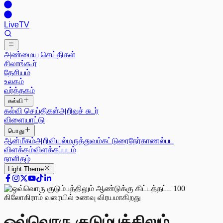
Live
TV
அண்மைய செய்திகள்
சிலாங்கூர்
தேசியம்
உலகம்
வர்த்தகம்
கல்வி
கல்வி செய்திகள்
அறிவுச் சுடர்
விளையாட்டு
பொது
ஆன்மீகம்
அறிவியல்
மருத்துவம்
கட்டுரை
நேர்காணல்
பட
விளக்கம்
விளக்கப்படம்
நாளிதழ்
Light
Theme
ஒவ்வொரு குடும்பத்திலும்