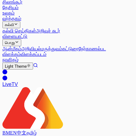
சிலாங்கூர்
தேசியம்
உலகம்
வர்த்தகம்
கல்வி
கல்வி செய்திகள்
அறிவுச் சுடர்
விளையாட்டு
பொது
ஆன்மீகம்
அறிவியல்
மருத்துவம்
கட்டுரை
நேர்காணல்
பட
விளக்கம்
விளக்கப்படம்
நாளிதழ்
Light
Theme
Live
TV
BM
EN
中文
தமிழ்