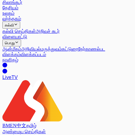
சிலாங்கூர்
தேசியம்
உலகம்
வர்த்தகம்
கல்வி
கல்வி செய்திகள்
அறிவுச் சுடர்
விளையாட்டு
பொது
ஆன்மீகம்
அறிவியல்
மருத்துவம்
கட்டுரை
நேர்காணல்
பட
விளக்கம்
விளக்கப்படம்
நாளிதழ்
Live
TV
BM
EN
中文
தமிழ்
அண்மைய செய்திகள்