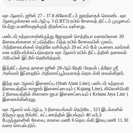
ஷா ஆலாம், ஜூன் 27 - 37.8 கிலோமீட்டர் தூரத்தைக் கொண்ட ஷா
ஆலாமுக்கான எல்.ஆர்.டி 3 (LRT3) ரயில் சேவைத் திட்டம் முழுமைப்
பெற்று பயணிகளுக்குத் திறக்கப்படவுள்ளது.
பண்டார் உத்தாமாவிலிருந்து ஜோஹன் செத்தியா வரையிலான 20
நிலையங்களை உட்படுத்திய அந்த ரயில் சேவையின் மூலம்,
அந்நிலையங்கள் நெடுகே வசிக்கும் 20 லட்சம் பேர் பயனடைவார்கள்
என எதிர்பார்க்கப்படுவதாக ஷா ஆலாம் ரயில் திட்டத்தின் தலைவர்
அரிஃபின் இட்ரீஸ் தெரிவித்தார்.
இத்திட்டத்தை நாளை ஜூன் 28-ஆம் தேதி பிரதமர் டத்தோ ஶ்ரீ
அன்வார் இப்ராஹிம் அதிகாரப்பூர்வமாகத் தொடக்கி வைக்கிறார்.
இந்த ஷா ஆலாம் இணைப்பு (Shah Alam Line), பண்டார் உத்தாமா
நிலையத்தில் காஜாங் இணைப்பையும் ( Kajang Line), கிளென்மெரி
2 நிலையத்தில் கிளானா ஜயா இணைப்பையும் ( Kelana Jaya Line )
இணைக்கின்றது.
ஷா ஆலாம் எல்.ஆர்.டி 3 நிலையங்கள் நெடுகே , 323 இடங்களில்
நிற்கும் ஒரு ரிங்கிட் கட்டணத்தில் இயங்கும் 40 ஃபீடர்
பேருந்துகளின் சேவை, காலை மணி 6 தொடங்கி இரவு மணி 11.30
வரை செயல்படும்.