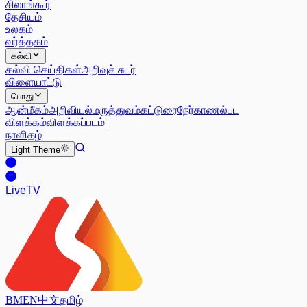
சிலாங்கூர்
தேசியம்
உலகம்
வர்த்தகம்
கல்வி
கல்வி செய்திகள்
அறிவுச் சுடர்
விளையாட்டு
பொது
ஆன்மீகம்
அறிவியல்
மருத்துவம்
கட்டுரை
நேர்காணல்
பட
விளக்கம்
விளக்கப்படம்
நாளிதழ்
Light
Theme
Live
TV
BM
EN
中文
தமிழ்