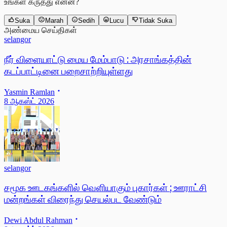
உங்கள் கருத்து என்ன?
Suka
Marah
Sedih
Lucu
Tidak Suka
அண்மைய செய்திகள்
selangor
நீர் விளையாட்டு மைய மேம்பாடு : அரசாங்கத்தின்
கடப்பாட்டினை பறைசாற்றியுள்ளது
Yasmin Ramlan
8 ஆகஸ்ட் 2026
selangor
சமூக ஊடகங்களில் வெளியாகும் புகார்கள் ; ஊராட்சி
மன்றங்கள் விரைந்து செயல்பட வேண்டும்
Dewi Abdul Rahman