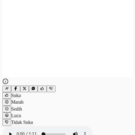
Suka
Marah
Sedih
Lucu
Tidak Suka