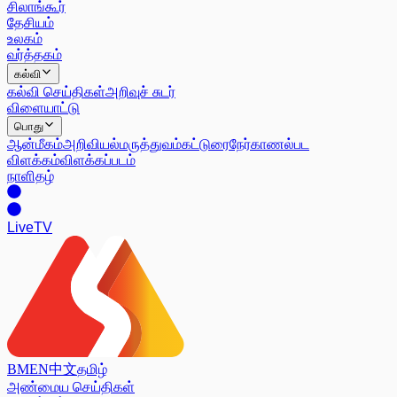
சிலாங்கூர்
தேசியம்
உலகம்
வர்த்தகம்
கல்வி
கல்வி செய்திகள்
அறிவுச் சுடர்
விளையாட்டு
பொது
ஆன்மீகம்
அறிவியல்
மருத்துவம்
கட்டுரை
நேர்காணல்
பட
விளக்கம்
விளக்கப்படம்
நாளிதழ்
Live
TV
BM
EN
中文
தமிழ்
அண்மைய செய்திகள்