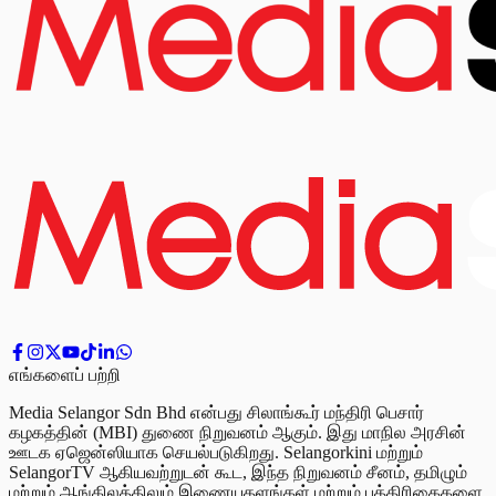
எங்களைப் பற்றி
Media Selangor Sdn Bhd என்பது சிலாங்கூர் மந்திரி பெசார்
கழகத்தின் (MBI) துணை நிறுவனம் ஆகும். இது மாநில அரசின்
ஊடக ஏஜென்ஸியாக செயல்படுகிறது. Selangorkini மற்றும்
SelangorTV ஆகியவற்றுடன் கூட, இந்த நிறுவனம் சீனம், தமிழும்
மற்றும் ஆங்கிலத்திலும் இணையதளங்கள் மற்றும் பத்திரிகைகளை