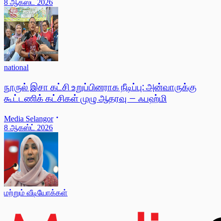
8 ஆகஸ்ட் 2026
national
நூருல் இசா கட்சி உறுப்பினராக நீடிப்பு: அன்வாருக்கு
கூட்டணிக் கட்சிகள் முழு ஆதரவு – ஃபஹ்மி
Media Selangor
8 ஆகஸ்ட் 2026
மற்றும் வீடியோக்கள்