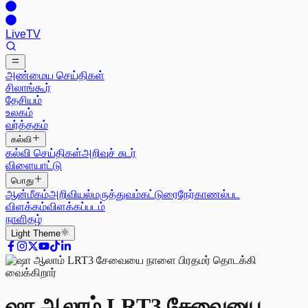
Live
TV
அண்மைய செய்திகள்
சிலாங்கூர்
தேசியம்
உலகம்
வர்த்தகம்
கல்வி
கல்வி செய்திகள்
அறிவுச் சுடர்
விளையாட்டு
பொது
ஆன்மீகம்
அறிவியல்
மருத்துவம்
கட்டுரை
நேர்காணல்
பட
விளக்கம்
விளக்கப்படம்
நாளிதழ்
Light
Theme
ஷா ஆலாம் LRT3 சேவையை