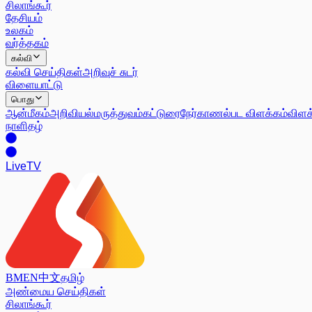
சிலாங்கூர்
தேசியம்
உலகம்
வர்த்தகம்
கல்வி
கல்வி செய்திகள்
அறிவுச் சுடர்
விளையாட்டு
பொது
ஆன்மீகம்
அறிவியல்
மருத்துவம்
கட்டுரை
நேர்காணல்
பட விளக்கம்
விளக
நாளிதழ்
Live
TV
BM
EN
中文
தமிழ்
அண்மைய செய்திகள்
சிலாங்கூர்