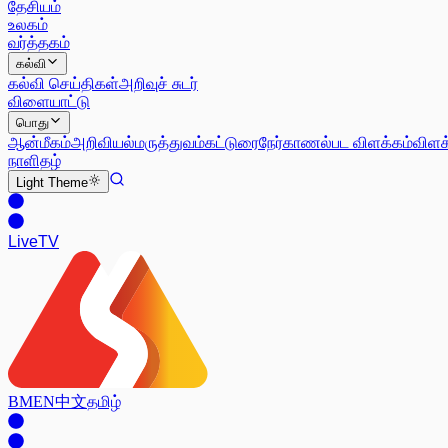
தேசியம்
உலகம்
வர்த்தகம்
கல்வி
கல்வி செய்திகள்
அறிவுச் சுடர்
விளையாட்டு
பொது
ஆன்மீகம்
அறிவியல்
மருத்துவம்
கட்டுரை
நேர்காணல்
பட விளக்கம்
விளக
நாளிதழ்
Light
Theme
Live
TV
BM
EN
中文
தமிழ்