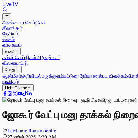
Live
TV
அண்மைய செய்திகள்
சிலாங்கூர்
தேசியம்
உலகம்
வர்த்தகம்
கல்வி
கல்வி செய்திகள்
அறிவுச் சுடர்
விளையாட்டு
பொது
ஆன்மீகம்
அறிவியல்
மருத்துவம்
கட்டுரை
நேர்காணல்
பட விளக்கம்
விளக
நாளிதழ்
Light
Theme
ஜோகூர் வேட்பு மனு தாக்கல் நிறைவு
Latchumy Ramamoorthy
27 ஜூன் 2026, 3:39 AM