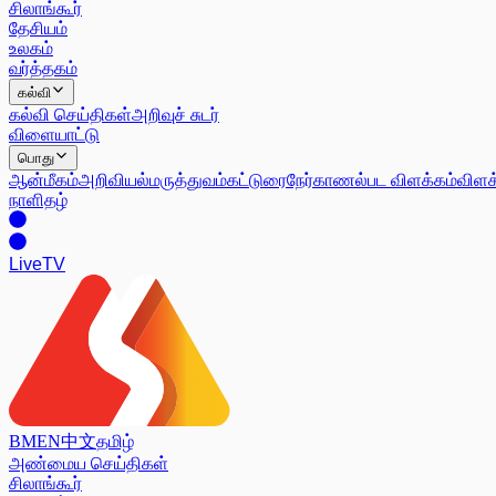
சிலாங்கூர்
தேசியம்
உலகம்
வர்த்தகம்
கல்வி
கல்வி செய்திகள்
அறிவுச் சுடர்
விளையாட்டு
பொது
ஆன்மீகம்
அறிவியல்
மருத்துவம்
கட்டுரை
நேர்காணல்
பட விளக்கம்
விளக
நாளிதழ்
Live
TV
BM
EN
中文
தமிழ்
அண்மைய செய்திகள்
சிலாங்கூர்