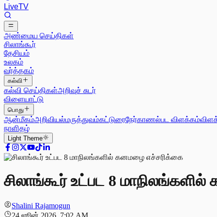
Live
TV
அண்மைய செய்திகள்
சிலாங்கூர்
தேசியம்
உலகம்
வர்த்தகம்
கல்வி
கல்வி செய்திகள்
அறிவுச் சுடர்
விளையாட்டு
பொது
ஆன்மீகம்
அறிவியல்
மருத்துவம்
கட்டுரை
நேர்காணல்
பட விளக்கம்
விளக
நாளிதழ்
Light
Theme
சிலாங்கூர் உட்பட 8 மாநிலங்களில
Shalini Rajamogun
24 ஜூன் 2026, 7:02 AM