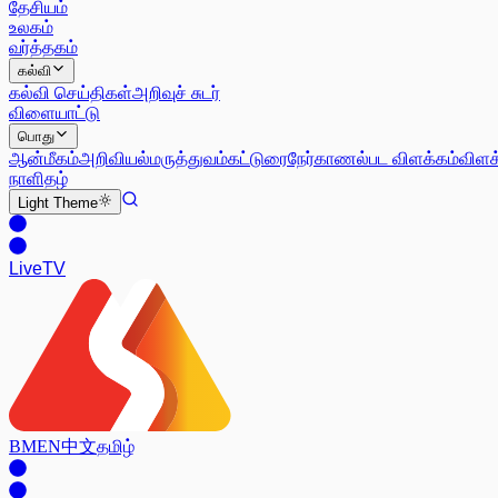
தேசியம்
உலகம்
வர்த்தகம்
கல்வி
கல்வி செய்திகள்
அறிவுச் சுடர்
விளையாட்டு
பொது
ஆன்மீகம்
அறிவியல்
மருத்துவம்
கட்டுரை
நேர்காணல்
பட விளக்கம்
விளக
நாளிதழ்
Light
Theme
Live
TV
BM
EN
中文
தமிழ்