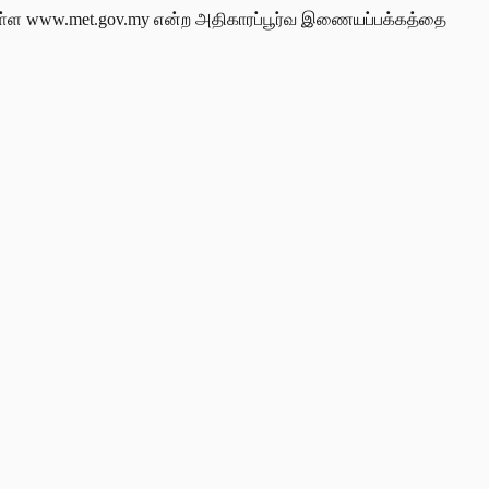
்ள www.met.gov.my என்ற அதிகாரப்பூர்வ இணையப்பக்கத்தை