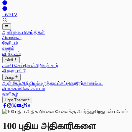
Live
TV
அண்மைய செய்திகள்
சிலாங்கூர்
தேசியம்
உலகம்
வர்த்தகம்
கல்வி
கல்வி செய்திகள்
அறிவுச் சுடர்
விளையாட்டு
பொது
ஆன்மீகம்
அறிவியல்
மருத்துவம்
கட்டுரை
நேர்காணல்
பட
விளக்கம்
விளக்கப்படம்
நாளிதழ்
Light
Theme
100 புதிய அதிகாரிகளை