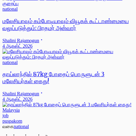
national
மலேசியாவும் கம்போடியாவும் வியூகக் கூட்டாண்மையை
வலுப்படுத்தும்: பிரதமர் அன்வார்
Shalini Rajamogun
4 ஆகஸ்ட் 2026
national
தாய்லாந்தில் 87kg போதைப் பொருளுடன் 3
மலேசியர்கள் கைது!
Shalini Rajamogun
4 ஆகஸ்ட் 2026
Malaysia
job
puspakom
வகை
national