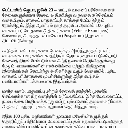
பெட்டாலிங் ஜெயா, ஜூன் 23
– நாட்டில் வாகனப் பரிசோதனைச்
சேவைகளுக்கான தேவை அதிகரித்து வருவதை ஈடுசெய்யும்
வகையிலும், சாலைப் பாதுகாப்புத் தரத்தை மேம்படுத்தும்
நோக்கிலும், இந்த ஆண்டில் நாடு தழுவிய அளவில் 100 புதிய
வாகனப் பரிசோதனை அதிகாரிகளை (Vehicle Examiners)
வேலைக்கு அமர்த்த புஸ்பாகோம் (Puspakom) நிறுவனம்
திட்டமிட்டுள்ளது.
கூடுதல் பணியாளர்களை வேலைக்கு அமர்த்துவதன் மூலம்,
வாடிக்கையாளர்களின் காத்திருப்பு நேரம் குறைக்கப்படுவதோடு
சேவைத் திறன் மேம்படும் என அந்நிறுவனம் தெரிவித்துள்ளது.
மேலும், வாகனங்களின் எண்ணிக்கை மற்றும் விதிமுறை
இணக்கங்கள் தொடர்ந்து அதிகரித்து வரும் வேளையில், புதிய
வாகனப் பரிசோதனை முயற்சிகளுக்கு இந்த கூடுதல்
பணியாளர்கள் பக்கபலமாக இருப்பார்கள்.
மனித வளம், பாதுகாப்பு மற்றும் சேவைத் தரத்தில் முதலீடு
செய்வதற்கான நிறுவனத்தின் அர்ப்பணிப்பை இந்த வேலைவாய்ப்பு
நடவடிக்கை பிரதிபலிக்கிறது என்று புஸ்பாகோம் தலைமை நிர்வாக
அதிகாரி மஹ்மூட் ரசாக் பஹ்மான் தெரிவித்துள்ளார்.
இந்த 100 புதிய அதிகாரிகள் மூலமாக மலேசியர்களுக்குத்
தொழில்நுட்ப ரீதியிலான வேலைவாய்ப்புகள் உருவாக்கப்படுவதோடு,
சாலைகளில் பயணிக்கும் வாகனங்கள் கடுமையான பாதுகாப்பு