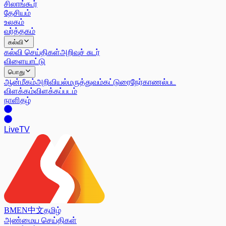
சிலாங்கூர்
தேசியம்
உலகம்
வர்த்தகம்
கல்வி
கல்வி செய்திகள்
அறிவுச் சுடர்
விளையாட்டு
பொது
ஆன்மீகம்
அறிவியல்
மருத்துவம்
கட்டுரை
நேர்காணல்
பட
விளக்கம்
விளக்கப்படம்
நாளிதழ்
Live
TV
BM
EN
中文
தமிழ்
அண்மைய செய்திகள்