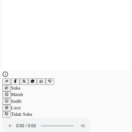
Suka
Marah
Sedih
Lucu
Tidak Suka