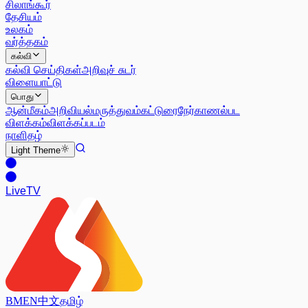
சிலாங்கூர்
தேசியம்
உலகம்
வர்த்தகம்
கல்வி
கல்வி செய்திகள்
அறிவுச் சுடர்
விளையாட்டு
பொது
ஆன்மீகம்
அறிவியல்
மருத்துவம்
கட்டுரை
நேர்காணல்
பட
விளக்கம்
விளக்கப்படம்
நாளிதழ்
Light
Theme
Live
TV
BM
EN
中文
தமிழ்