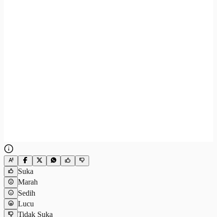
Suka
Marah
Sedih
Lucu
Tidak Suka