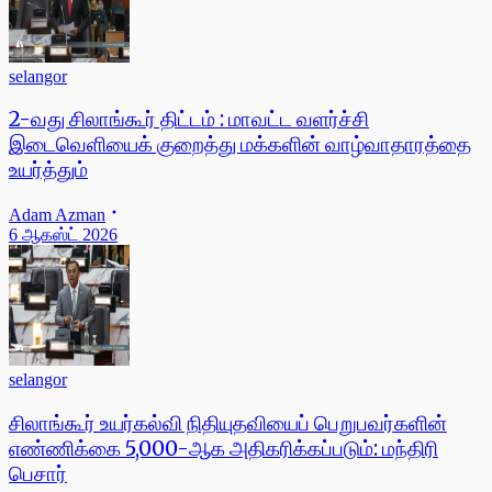
selangor
2-வது சிலாங்கூர் திட்டம் : மாவட்ட வளர்ச்சி
இடைவெளியைக் குறைத்து மக்களின் வாழ்வாதாரத்தை
உயர்த்தும்
Adam Azman
6 ஆகஸ்ட் 2026
selangor
சிலாங்கூர் உயர்கல்வி நிதியுதவியைப் பெறுபவர்களின்
எண்ணிக்கை 5,000-ஆக அதிகரிக்கப்படும்: மந்திரி
பெசார்