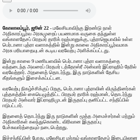
கோலாலம்பூர், ஜூன் 22 -
மலேசியாவிற்கு இரண்டு நாள்
அதிகாரப்பூர்வ அரசுமுறைப் பயணமாக வருகை தந்துள்ள
வங்காளதேசப் பிரதமர் தாரிக் ரஹ்மானுக்கு, புத்ராஜெயாவில் உள்ள
பெர்டானா புத்ரா வளாகத்தில் இன்று காலை அதிகாரப்பூர்வமாக
அரசு மரியாதையுடன் கூடிய வரவேற்பு அளிக்கப்பட்டது.
இன்று காலை 9 மணியளவில் பெர்டானா புத்ரா வளாகத்தை
வந்தடைந்த அவரைப் பிரதமர் டத்தோஸ்ரீ அன்வார் இப்ராஹிம் நேரில்
வரவேற்றார். அதனைத் தொடர்ந்து, இரு நாடுகளின் தேசிய
கீதங்களும் இசைக்கப்பட்டன.
வரவேற்பு நிகழ்ச்சிக்குப் பிறகு, பெர்டானா புத்ராவின் விருந்தினர்கள்
புத்தகத்தில் கையெழுத்திட்ட பிரதமர் தாரிக் ரஹ்மான், தொடர்ந்து
பிரதமர் அன்வார் இப்ராஹிமுடன் இருதரப்பு தனிப்பட்ட சந்திப்பில்
ஈடுபட்டார்.
இதனைத் தொடர்ந்து இரு நாடுகளின் மூத்த அமைச்சர்கள் மற்றும்
அதிகாரிகள் கலந்துகொண்ட விரிவான இருதரப்பு
பேச்சுவார்த்தையும் நடைபெற்றது.
இச்சந்திப்பின் போது, மலேசியா மற்றும் வங்காளதேசம் இடையிலான