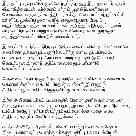
இருதரப்பு உறவுகளின் முன்னேற்றம் குறித்து இரு தலைவர்களும்
விவாதித்ததுடன், வர்த்தகம் மற்றும் முதலீடு, மனிதவள
மேலாண்மை, குறைக்கடத்தி, எரிசக்தி, விவசாயம் மற்றும் கல்வி
உள்ளிட்ட முக்கிய துறைகளில் ஒத்துழைப்பை மேலும்
வலுப்படுத்துவதற்கான வாய்ப்புகள் குறித்தும், இருதரப்பு நலன்
சார்ந்த பிராந்திய மற்றும் சர்வதேச விவகாரங்கள் குறித்தும்
கருத்துக்களைப் பரிமாறிக் கொண்டனர்.
இதைத் தொடர்ந்து, இரு நாட்டுத் தலைவர்களின் முன்னிலையில்
கலாச்சார ஒத்துழைப்பு குறித்த புரிந்துணர்வு ஒப்பந்தமும்,
பயங்கரவாத எதிர்ப்பு ஆராய்ச்சி மற்றும் முதலீட்டு மேம்பாடு
தொடர்பான இரண்டு குறிப்பாணைகளும் பரிமாறிக்
கொள்ளப்படவுள்ளன.
அதனைத் தொடர்ந்து, பிரதமர் தாரிக் ரஹ்மானின் வருகையைக்
கௌரவிக்கும் வகையில் பிரதமர் அன்வார் இப்ராஹிம்
அதிகாரப்பூர்வ மதிய விருந்தளித்து உபசரிக்கவுள்ளார்.
இந்த அதிகாரப்பூர்வப் பயணத்தில் பிரதமர் தாரிக் ரஹ்மானுடன்
அவரது மனைவி டாக்டர் ஜுபைதா ரஹ்மான், வெளியுறவு அமைச்சர்
டாக்டர் கலிலுர் ரஹ்மான் மற்றும் வங்காளதேச மூத்த அரசு
அதிகாரிகளும் மலேசியா வந்துள்ளனர்.
கடந்த 2025ஆம் ஆண்டில், மலேசியா மற்றும் வங்காளதேசம்
இடையிலான ஒட்டுமொத்த வர்த்தக மதிப்பு 12.18 பில்லியன்