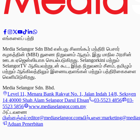
எங்களைப் பற்றி
Media Selangor Sdn Bhd என்பது சிலாங்கூர் மந்திரி பெசார்
கழகத்தின் (MBI) துணை நிறுவனம் ஆகும். இது மாநில அரசின்
ஊடக ஏஜென்ஸியாக செயல்படுகிறது. Selangorkini மற்றும்
SelangorTV ஆகியவற்றுடன் கூட, இந்த நிறுவனம் சீனம், தமிழும்
மற்றும் ஆங்கிலத்திலும் இணையதளங்கள் மற்றும் பத்திரிகைகளை
வெளியிடுகிறது.
Media Selangor Sdn. Bhd.
Level 11, Menara Bank Rakyat No. 1, Jalan Indah 14/8, Seksyen
14 40000 Shah Alam Selangor Darul Ehsan
03-5523 4856
03-
5523 5856
www.mediaselangor.com.my
அட்டவணை
மின்னஞ்சல்:
editor@mediaselangor.com
விற்பனை:
marketing@medias
Aduan Penerbitan