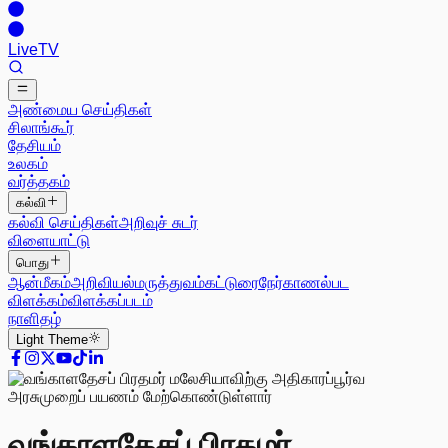
Live
TV
அண்மைய செய்திகள்
சிலாங்கூர்
தேசியம்
உலகம்
வர்த்தகம்
கல்வி
கல்வி செய்திகள்
அறிவுச் சுடர்
விளையாட்டு
பொது
ஆன்மீகம்
அறிவியல்
மருத்துவம்
கட்டுரை
நேர்காணல்
பட
விளக்கம்
விளக்கப்படம்
நாளிதழ்
Light
Theme
வங்காளதேசப் பிரதமர்