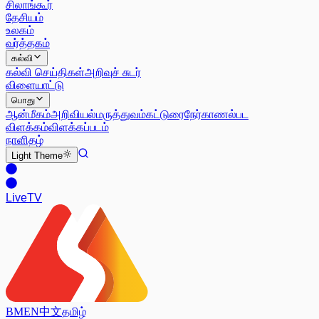
சிலாங்கூர்
தேசியம்
உலகம்
வர்த்தகம்
கல்வி
கல்வி செய்திகள்
அறிவுச் சுடர்
விளையாட்டு
பொது
ஆன்மீகம்
அறிவியல்
மருத்துவம்
கட்டுரை
நேர்காணல்
பட
விளக்கம்
விளக்கப்படம்
நாளிதழ்
Light
Theme
Live
TV
BM
EN
中文
தமிழ்