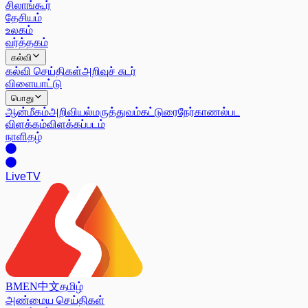
சிலாங்கூர்
தேசியம்
உலகம்
வர்த்தகம்
கல்வி
கல்வி செய்திகள்
அறிவுச் சுடர்
விளையாட்டு
பொது
ஆன்மீகம்
அறிவியல்
மருத்துவம்
கட்டுரை
நேர்காணல்
பட
விளக்கம்
விளக்கப்படம்
நாளிதழ்
Live
TV
BM
EN
中文
தமிழ்
அண்மைய செய்திகள்