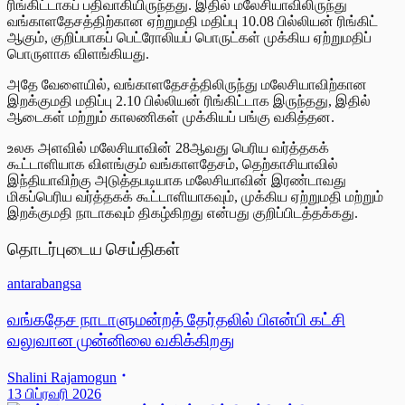
ரிங்கிட்டாகப் பதிவாகியிருந்தது. இதில் மலேசியாவிலிருந்து
வங்காளதேசத்திற்கான ஏற்றுமதி மதிப்பு 10.08 பில்லியன் ரிங்கிட்
ஆகும், குறிப்பாகப் பெட்ரோலியப் பொருட்கள் முக்கிய ஏற்றுமதிப்
பொருளாக விளங்கியது.
அதே வேளையில், வங்காளதேசத்திலிருந்து மலேசியாவிற்கான
இறக்குமதி மதிப்பு 2.10 பில்லியன் ரிங்கிட்டாக இருந்தது, இதில்
ஆடைகள் மற்றும் காலணிகள் முக்கியப் பங்கு வகித்தன.
உலக அளவில் மலேசியாவின் 28ஆவது பெரிய வர்த்தகக்
கூட்டாளியாக விளங்கும் வங்காளதேசம், தெற்காசியாவில்
இந்தியாவிற்கு அடுத்தபடியாக மலேசியாவின் இரண்டாவது
மிகப்பெரிய வர்த்தகக் கூட்டாளியாகவும், முக்கிய ஏற்றுமதி மற்றும்
இறக்குமதி நாடாகவும் திகழ்கிறது என்பது குறிப்பிடத்தக்கது.
தொடர்புடைய செய்திகள்
antarabangsa
வங்கதேச நாடாளுமன்றத் தேர்தலில் பிஎன்பி கட்சி
வலுவான முன்னிலை வகிக்கிறது
Shalini Rajamogun
13 பிப்ரவரி 2026