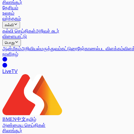
சிலாங்கூர்
தேசியம்
உலகம்
வர்த்தகம்
கல்வி
கல்வி செய்திகள்
அறிவுச் சுடர்
விளையாட்டு
பொது
ஆன்மீகம்
அறிவியல்
மருத்துவம்
கட்டுரை
நேர்காணல்
பட விளக்கம்
விளக
நாளிதழ்
Live
TV
BM
EN
中文
தமிழ்
அண்மைய செய்திகள்
சிலாங்கூர்