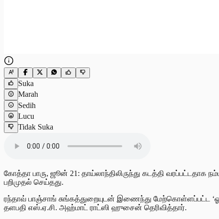
Suka
Marah
Sedih
Lucu
Tidak Suka
கோத்தா பாரு, ஜூன் 21: தாய்லாந்திலிருந்து கடத்தி வரப்பட்டதாக ந
பறிமுதல் செய்தது.
ரந்தாவ் பாஞ்சாங் சுங்கத்துறையுடன் இணைந்து மேற்கொள்ளப்பட்ட ‘ஓ
தளபதி எஸ்.ஏ.சி. அஹ்மாட் ராட்ஸி ஹுசைன் தெரிவித்தார்.