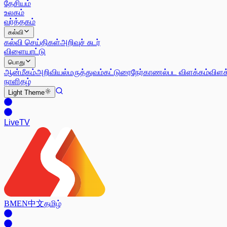
தேசியம்
உலகம்
வர்த்தகம்
கல்வி
கல்வி செய்திகள்
அறிவுச் சுடர்
விளையாட்டு
பொது
ஆன்மீகம்
அறிவியல்
மருத்துவம்
கட்டுரை
நேர்காணல்
பட விளக்கம்
விளக
நாளிதழ்
Light
Theme
Live
TV
BM
EN
中文
தமிழ்