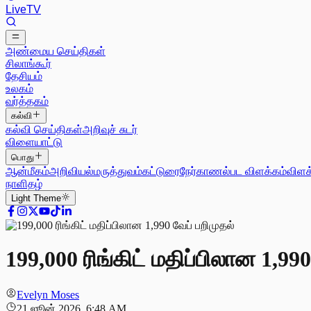
Live
TV
அண்மைய செய்திகள்
சிலாங்கூர்
தேசியம்
உலகம்
வர்த்தகம்
கல்வி
கல்வி செய்திகள்
அறிவுச் சுடர்
விளையாட்டு
பொது
ஆன்மீகம்
அறிவியல்
மருத்துவம்
கட்டுரை
நேர்காணல்
பட விளக்கம்
விளக
நாளிதழ்
Light
Theme
199,000 ரிங்கிட் மதிப்பிலான 1,990
Evelyn Moses
21 ஜூன் 2026, 6:48 AM