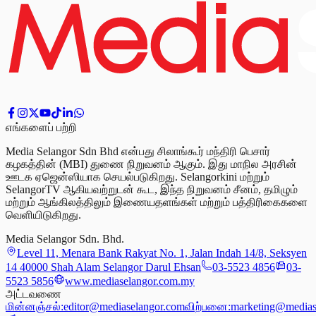
எங்களைப் பற்றி
Media Selangor Sdn Bhd என்பது சிலாங்கூர் மந்திரி பெசார்
கழகத்தின் (MBI) துணை நிறுவனம் ஆகும். இது மாநில அரசின்
ஊடக ஏஜென்ஸியாக செயல்படுகிறது. Selangorkini மற்றும்
SelangorTV ஆகியவற்றுடன் கூட, இந்த நிறுவனம் சீனம், தமிழும்
மற்றும் ஆங்கிலத்திலும் இணையதளங்கள் மற்றும் பத்திரிகைகளை
வெளியிடுகிறது.
Media Selangor Sdn. Bhd.
Level 11, Menara Bank Rakyat No. 1, Jalan Indah 14/8, Seksyen
14 40000 Shah Alam Selangor Darul Ehsan
03-5523 4856
03-
5523 5856
www.mediaselangor.com.my
அட்டவணை
மின்னஞ்சல்:
editor@mediaselangor.com
விற்பனை:
marketing@medias