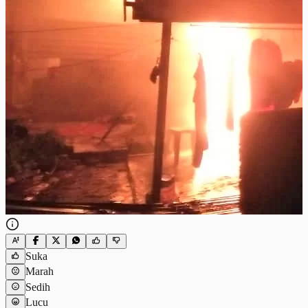
Suka
Marah
Sedih
Lucu