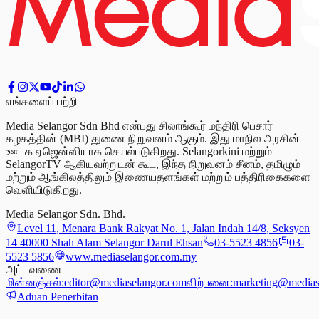
எங்களைப் பற்றி
Media Selangor Sdn Bhd என்பது சிலாங்கூர் மந்திரி பெசார்
கழகத்தின் (MBI) துணை நிறுவனம் ஆகும். இது மாநில அரசின்
ஊடக ஏஜென்ஸியாக செயல்படுகிறது. Selangorkini மற்றும்
SelangorTV ஆகியவற்றுடன் கூட, இந்த நிறுவனம் சீனம், தமிழும்
மற்றும் ஆங்கிலத்திலும் இணையதளங்கள் மற்றும் பத்திரிகைகளை
வெளியிடுகிறது.
Media Selangor Sdn. Bhd.
Level 11, Menara Bank Rakyat No. 1, Jalan Indah 14/8, Seksyen
14 40000 Shah Alam Selangor Darul Ehsan
03-5523 4856
03-
5523 5856
www.mediaselangor.com.my
அட்டவணை
மின்னஞ்சல்:
editor@mediaselangor.com
விற்பனை:
marketing@medias
Aduan Penerbitan