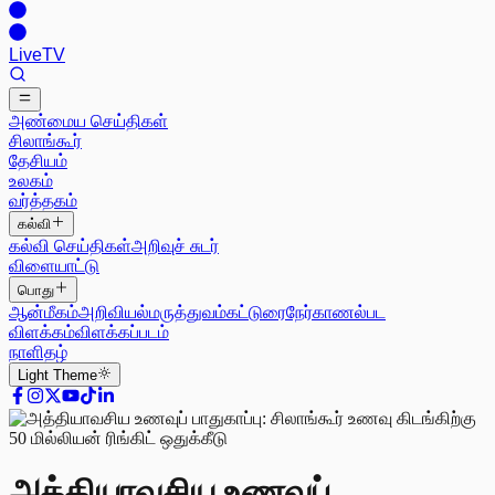
Live
TV
அண்மைய செய்திகள்
சிலாங்கூர்
தேசியம்
உலகம்
வர்த்தகம்
கல்வி
கல்வி செய்திகள்
அறிவுச் சுடர்
விளையாட்டு
பொது
ஆன்மீகம்
அறிவியல்
மருத்துவம்
கட்டுரை
நேர்காணல்
பட
விளக்கம்
விளக்கப்படம்
நாளிதழ்
Light
Theme
அத்தியாவசிய உணவுப்