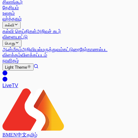
சிலாங்கூர்
தேசியம்
உலகம்
வர்த்தகம்
கல்வி
கல்வி செய்திகள்
அறிவுச் சுடர்
விளையாட்டு
பொது
ஆன்மீகம்
அறிவியல்
மருத்துவம்
கட்டுரை
நேர்காணல்
பட
விளக்கம்
விளக்கப்படம்
நாளிதழ்
Light
Theme
Live
TV
BM
EN
中文
தமிழ்