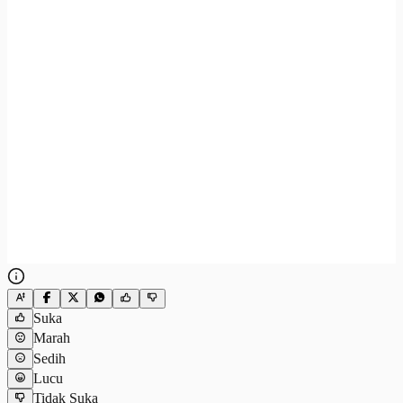
Suka
Marah
Sedih
Lucu
Tidak Suka