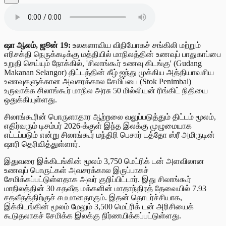
ஷா ஆலம், ஜூன் 19:
உலகளாவிய விநியோகச் சங்கிலி மற்றும்
எரிசக்தி நெருக்கடிக்கு மத்தியில் மாநிலத்தின் உணவுப் பாதுகாப்பை
உறுதி செய்யும் நோக்கில், 'சிலாங்கூர் உணவு கிடங்கு' (Gudang
Makanan Selangor) திட்டத்தின் கீழ் ஐந்து முக்கிய அத்தியாவசிய
உணவுகளுக்கான அவசரக்கால சேமிப்பை (Stok Penimbal)
உருவாக்க சிலாங்கூர் மாநில அரசு 50 மில்லியன் ரிங்கிட் நிதியை
ஒதுக்கியுள்ளது.
சிலாங்கூரின் பொருளாதார ஆற்றலை வலுப்படுத்தும் திட்டம் மூலம்,
எதிர்வரும் டிசம்பர் 2026-க்குள் இந்த இலக்கு முழுமையாக
எட்டப்படும் என்று சிலாங்கூர் மந்திரி பெசார் டத்தோ ஸ்ரீ அமிருடின்
ஷாரி தெரிவித்துள்ளார்.
இதுவரை இக்கிடங்கின் மூலம் 3,750 மெட்ரிக் டன் அளவிலான
உணவுப் பொருட்கள் அவசரக்கால இருப்பாகச்
சேமிக்கப்பட்டுள்ளதாக அவர் குறிப்பிட்டார். இது சிலாங்கூர்
மாநிலத்தின் 30 சதவீத மக்களின் மாதாந்திரத் தேவையில் 7.93
சதவீதத்திற்குச் சமமானதாகும். இதன் தொடர்ச்சியாக,
இக்கிடங்கின் மூலம் மேலும் 3,500 மெட்ரிக் டன் அரிசியைக்
கூடுதலாகச் சேமிக்க இலக்கு நிர்ணயிக்கப்பட்டுள்ளது.