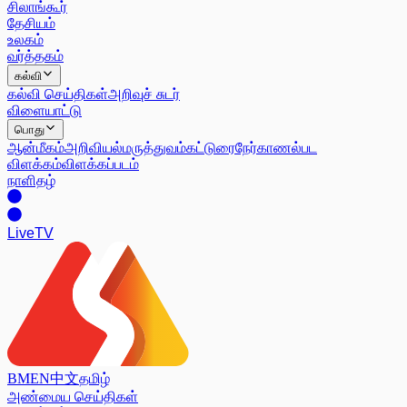
சிலாங்கூர்
தேசியம்
உலகம்
வர்த்தகம்
கல்வி
கல்வி செய்திகள்
அறிவுச் சுடர்
விளையாட்டு
பொது
ஆன்மீகம்
அறிவியல்
மருத்துவம்
கட்டுரை
நேர்காணல்
பட
விளக்கம்
விளக்கப்படம்
நாளிதழ்
Live
TV
BM
EN
中文
தமிழ்
அண்மைய செய்திகள்