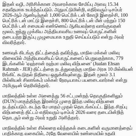
இதன் வழி, அரிசிக்கான அவசரக்கால சேமிப்பு அளவு 15.34
சதவீதமாக உயர்த்தப்படும். அதுமட்டுமின்றி, எதிர்வரும் டிசம்பர்
2026-ஆம் ஆண்டிற்குள் 1,000 மெட்ரிக் டன் கோழி இறைச்சி, 100
மெட்ரிக் டன் மாட்டு இறைச்சி, 800 மெட்ரிக் டன் மீன் மற்றும் 150
மெட்ரிக் டன் சமையல் எண்ணெய் ஆகியவற்றை வாங்குவதன்
மூலம், ஐந்து முக்கிய அத்தியாவசிய உணவுப் பொருட்களின்
தடையற்ற இருப்பு முழுமையாக உறுதி செய்யப்படும் என்று அவர்
விவரித்தார்.
உணவுக் கிடங்கு திட்டத்தைத் தவிர்த்து, மாநில மக்கள் மலிவு
விலையில் அத்தியாவசியப் பொருட்களைப் பெறுவதற்காக, 779
இடங்களில் 'ஏஹ்சான் ரஹ்மா மலிவு விற்பனை' (Jualan Ehsan
Rahmah - JER) திட்டத்தை நடத்துவதற்கு மாநில அரசு 10 மில்லியன்
ரிங்கிட் கூடுதல் நிதியை ஒதுக்கியுள்ளது. இதன் மூலம் 3.1
மில்லியன் சிலாங்கூர் மக்கள் நேரடியாகப் பயனடைவார்கள் என்று
அமிருடின் தெரிவித்தார்.
மாநிலத்தில் உள்ள அனைத்து 56 சட்டமன்றத் தொகுதிகளிலும்
(DUN) மாதத்திற்கு இரண்டு முறை இந்த மலிவு விற்பனை
நடத்தப்படும். கடந்த மே மாதம் முதல் தொடங்கப்பட்ட இந்த சிறப்பு
விற்பனைத் திட்டம் எதிர்வரும் டிசம்பர் 2026 வரை தடையின்றித்
தொடரும் என்று அவர் உறுதி அளித்தார்.
மாநிலத்தில் உள்ள சில்லறை வர்த்தகக் கடைகளின் வருமானத்தைப்
பாதிக்காத வகையில், அதே வேளையில் உண்மையில் உதவி