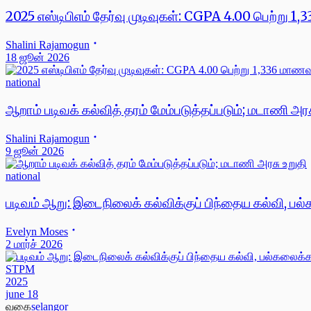
2025 எஸ்டிபிஎம் தேர்வு முடிவுகள்: CGPA 4.00 பெற்று
Shalini Rajamogun
18 ஜூன் 2026
national
ஆறாம் படிவக் கல்வித் தரம் மேம்படுத்தப்படும்; மடாணி அரச
Shalini Rajamogun
9 ஜூன் 2026
national
படிவம் ஆறு: இடைநிலைக் கல்விக்குப் பிந்தைய கல்வி, பல
Evelyn Moses
2 மார்ச் 2026
STPM
2025
june 18
வகை
selangor