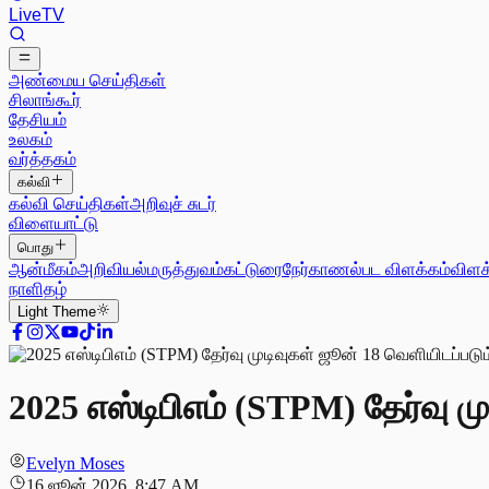
Live
TV
அண்மைய செய்திகள்
சிலாங்கூர்
தேசியம்
உலகம்
வர்த்தகம்
கல்வி
கல்வி செய்திகள்
அறிவுச் சுடர்
விளையாட்டு
பொது
ஆன்மீகம்
அறிவியல்
மருத்துவம்
கட்டுரை
நேர்காணல்
பட விளக்கம்
விளக
நாளிதழ்
Light
Theme
2025 எஸ்டிபிஎம் (STPM) தேர்வு ம
Evelyn Moses
16 ஜூன் 2026, 8:47 AM