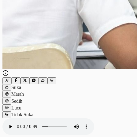
Suka
Marah
Sedih
Lucu
Tidak Suka