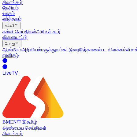
சிலாங்கூர்
தேசியம்
உலகம்
வர்த்தகம்
கல்வி
கல்வி செய்திகள்
அறிவுச் சுடர்
விளையாட்டு
பொது
ஆன்மீகம்
அறிவியல்
மருத்துவம்
கட்டுரை
நேர்காணல்
பட விளக்கம்
விளக
நாளிதழ்
Live
TV
BM
EN
中文
தமிழ்
அண்மைய செய்திகள்
சிலாங்கூர்