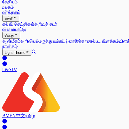
தேசியம்
உலகம்
வர்த்தகம்
கல்வி
கல்வி செய்திகள்
அறிவுச் சுடர்
விளையாட்டு
பொது
ஆன்மீகம்
அறிவியல்
மருத்துவம்
கட்டுரை
நேர்காணல்
பட விளக்கம்
விளக
நாளிதழ்
Light
Theme
Live
TV
BM
EN
中文
தமிழ்