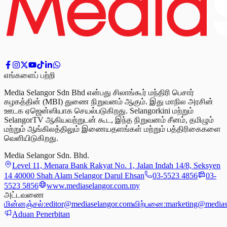
எங்களைப் பற்றி
Media Selangor Sdn Bhd என்பது சிலாங்கூர் மந்திரி பெசார்
கழகத்தின் (MBI) துணை நிறுவனம் ஆகும். இது மாநில அரசின்
ஊடக ஏஜென்ஸியாக செயல்படுகிறது. Selangorkini மற்றும்
SelangorTV ஆகியவற்றுடன் கூட, இந்த நிறுவனம் சீனம், தமிழும்
மற்றும் ஆங்கிலத்திலும் இணையதளங்கள் மற்றும் பத்திரிகைகளை
வெளியிடுகிறது.
Media Selangor Sdn. Bhd.
Level 11, Menara Bank Rakyat No. 1, Jalan Indah 14/8, Seksyen
14 40000 Shah Alam Selangor Darul Ehsan
03-5523 4856
03-
5523 5856
www.mediaselangor.com.my
அட்டவணை
மின்னஞ்சல்:
editor@mediaselangor.com
விற்பனை:
marketing@medias
Aduan Penerbitan