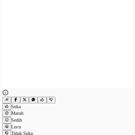
Suka
Marah
Sedih
Lucu
Tidak Suka