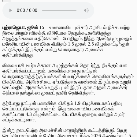
புத்ராஜெயா, ஜூன் 15
– உலகளாவிய புவிசார் அரசியல் நிச்சயமற்ற
நிலை மற்றும் எரிசக்தி விநியோக நெருக்கடிகளிலிருந்து
அழுத்தங்களை எதிர்கொண்ட போதிலும், இந்த ஆண்டு முழுவதும்
மலேசியாவின் பணவீக்க விகிதம் 1.5 முதல் 2.5 விழுக்காட்டிற்குள்
கட்டுக்குள் இருக்கும் என்று பொருளாதார அமைச்சு
எதிர்பார்க்கிறது.
விலைவாசி உயர்வுக்கான அழுத்தங்கள் தொடர்ந்து நீடிக்கும் என
எதிர்பார்க்கப்பட்டாலும், பணவீக்கமானது நாட்டின்
பொருளாதாரத்திற்கும் மக்களின் வாழ்க்கைச் செலவினங்களுக்கும்
மிகப்பெரிய அதிர்ச்சியை ஏற்படுத்தாத வண்ணம் இருப்பதை உறுதி
செய்வதில் அரசாங்கம் உறுதியுடன் இருப்பதாக அதன் அமைச்சர்
அக்மால் நஸ்ருல்லா முகமட் நாசிர் தெரிவித்தார்.
தற்போது நாட்டின் பணவீக்க விகிதம் 1.9 விழுக்காடாகப் பதிவு
செய்யப்பட்டுள்ளது என்றும், இது உலகளாவிய பணவீக்கக்
கணிப்பான 4.3 விழுக்காட்டை விட மிகக் குறைவு என்றும் அவர்
சுட்டிக்காட்டினார்.
இன்று நடைபெற்ற அமைச்சின் மாதாந்திரக் கூட்டத்திற்குப் பிறகு
செய்தியாளர்களிடம் பேசிய அமைச்சர், இந்த 2026 ஆண்டிற்கு 1.5