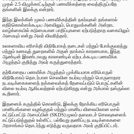
முதல் 2.5 விழுக்காட்டிற்குள் பணவீக்கத்தை வைத்திருப்பதே
தங்களின் இலக்கு என்றார்.
இந்த இலக்கின் மூலம் பணவீக்கத்தின் நகர்வுகள் தங்களால்
எதிர்கொள்ளக்கூடிய அளவிலும், பொதுமக்களின் அன்றாட
வாழ்க்கையில் கடுமையான பாதிப்புகளை ஏற்படுத்தாத வகையிலும்
அமையும் என்று அவர் விவரித்தார்.
உலகளாவிய எரிசக்தி விநியோகத் தடைகள் மற்றும் போக்குவரத்து
மற்றும் உணவுத் துறைகளில் அதன் தாக்கம் காரணமாக, இந்த
ஆண்டின் இரண்டாவது காலாண்டில் ஏற்படக்கூடிய பணவீக்க
அழுத்தம் குறித்து அவர் கருத்துரைத்தார்.
தற்போதைய பணவீக்க அழுத்தம் முக்கியமாக எரிபொருள்
விநியோகம் தொடர்பான செலவின உயர்வு மற்றும் பொருளாதார
நடவடிக்கைகளைத் தக்கவைக்கத் தேவைப்படும் பொருட்களின்
விலை உயர்வு ஆகியவற்றால் ஏற்படுகிறது என்று அக்மால் நஸ்ருல்லா
கூறினார்.
இதனைக் கருத்தில் கொண்டு, இலக்கு நோக்கிய எரிபொருள்
மானியங்களை வழங்குதல் மற்றும் மானிய விலையிலான டீசல்
கட்டுப்பாட்டு அமைப்பின் (SKDS) மூலம் தளவாடச் செலவுகளைக்
கட்டுப்படுத்துதல் உள்ளிட்ட பல்வேறு தணிப்பு நடவடிக்கைகளை
அரசாங்கம் தொடர்ந்து எடுத்து வருவதாக அவர் குறிப்பிட்டார்.