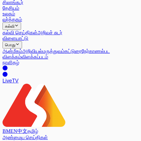
சிலாங்கூர்
தேசியம்
உலகம்
வர்த்தகம்
கல்வி
கல்வி செய்திகள்
அறிவுச் சுடர்
விளையாட்டு
பொது
ஆன்மீகம்
அறிவியல்
மருத்துவம்
கட்டுரை
நேர்காணல்
பட
விளக்கம்
விளக்கப்படம்
நாளிதழ்
Live
TV
BM
EN
中文
தமிழ்
அண்மைய செய்திகள்