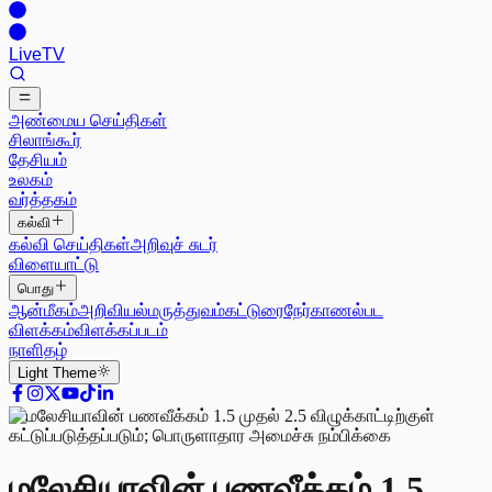
Live
TV
அண்மைய செய்திகள்
சிலாங்கூர்
தேசியம்
உலகம்
வர்த்தகம்
கல்வி
கல்வி செய்திகள்
அறிவுச் சுடர்
விளையாட்டு
பொது
ஆன்மீகம்
அறிவியல்
மருத்துவம்
கட்டுரை
நேர்காணல்
பட
விளக்கம்
விளக்கப்படம்
நாளிதழ்
Light
Theme
மலேசியாவின் பணவீக்கம் 1.5