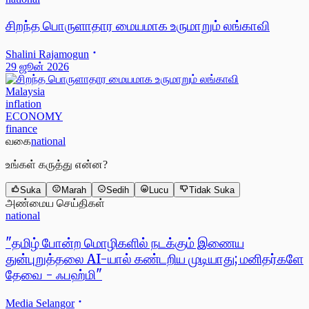
சிறந்த பொருளாதார மையமாக உருமாறும் லங்காவி
Shalini Rajamogun
29 ஜூன் 2026
Malaysia
inflation
ECONOMY
finance
வகை
national
உங்கள் கருத்து என்ன?
Suka
Marah
Sedih
Lucu
Tidak Suka
அண்மைய செய்திகள்
national
"தமிழ் போன்ற மொழிகளில் நடக்கும் இணைய
துன்புறுத்தலை AI-யால் கண்டறிய முடியாது; மனிதர்களே
தேவை - ஃபஹ்மி"
Media Selangor