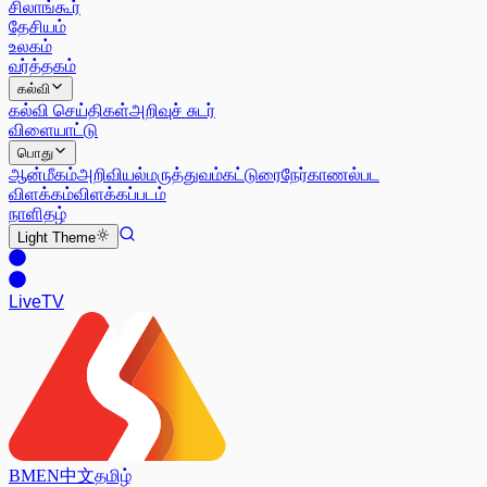
சிலாங்கூர்
தேசியம்
உலகம்
வர்த்தகம்
கல்வி
கல்வி செய்திகள்
அறிவுச் சுடர்
விளையாட்டு
பொது
ஆன்மீகம்
அறிவியல்
மருத்துவம்
கட்டுரை
நேர்காணல்
பட
விளக்கம்
விளக்கப்படம்
நாளிதழ்
Light
Theme
Live
TV
BM
EN
中文
தமிழ்