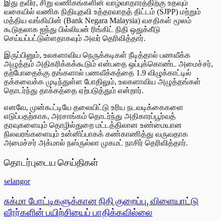
இது தவிர, சிறு வணிகங்களின் வாழ்வாதாரத்திற்கு உதவும்
வகையில் வணிக நிதியுதவி உத்தரவாதத் திட்டம் (SJPP) மற்றும்
மத்திய வங்கியின் (Bank Negara Malaysia) வசதிகள் மூலம்
கூடுதலாக ஐந்து பில்லியன் ரிங்கிட் நிதி ஒதுக்கீடு
செய்யப்பட்டுள்ளதாகவும் அவர் தெரிவித்தார்.
இருப்பினும், உலகளாவிய நெருக்கடிகள் நீடித்தால் பணவீக்க
அழுத்தம் அதிகரிக்கக்கூடும் என்பதை ஒப்புக்கொண்ட அமைச்சர்,
தற்போதைக்கு தங்களால் பணவீக்கத்தை 1.9 விழுக்காட்டில்
தக்கவைக்க முடிந்துள்ள போதிலும், உலகளாவிய அழுத்தங்கள்
தொடர்ந்து தாக்கத்தை ஏற்படுத்தும் என்றார்.
எனவே, முன்கூட்டியே தலையிட்டு உரிய நடவடிக்கைகளை
எடுப்பதற்காக, அரசாங்கம் தொடர்ந்து அதிகாரப்பூர்வத்
தரவுகளையும் தொழில்துறை மட்டத்திலான உண்மையான
நிலவரங்களையும் உன்னிப்பாகக் கண்காணித்து வருவதாக
அமைச்சர் அக்மால் நஸ்ருல்லா முகமட் நாசிர் தெரிவித்தார்.
தொடர்புடைய செய்திகள்
selangor
சுக்மா போட்டிகளுக்கான நிதி குறைப்பு, விளையாட்டு
வீரர்களின் பயிற்சியைப் பாதிக்கவில்லை