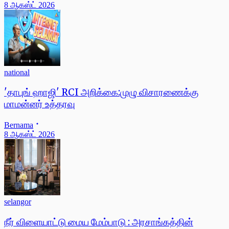
8 ஆகஸ்ட் 2026
national
'தாபுங் ஹாஜி' RCI அறிக்கை:முழு விசாரணைக்கு
மாமன்னர் உத்தரவு
Bernama
8 ஆகஸ்ட் 2026
selangor
நீர் விளையாட்டு மைய மேம்பாடு : அரசாங்கத்தின்