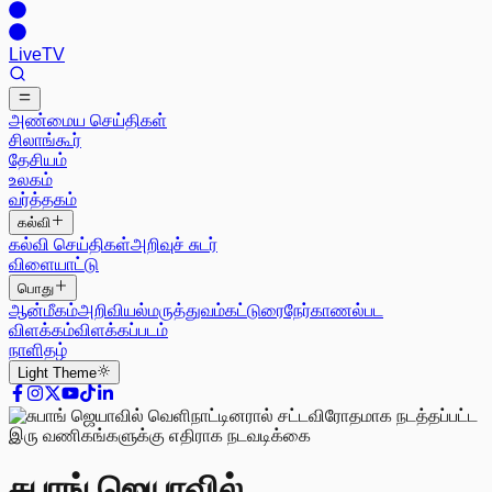
Live
TV
அண்மைய செய்திகள்
சிலாங்கூர்
தேசியம்
உலகம்
வர்த்தகம்
கல்வி
கல்வி செய்திகள்
அறிவுச் சுடர்
விளையாட்டு
பொது
ஆன்மீகம்
அறிவியல்
மருத்துவம்
கட்டுரை
நேர்காணல்
பட
விளக்கம்
விளக்கப்படம்
நாளிதழ்
Light
Theme
சுபாங் ஜெயாவில்