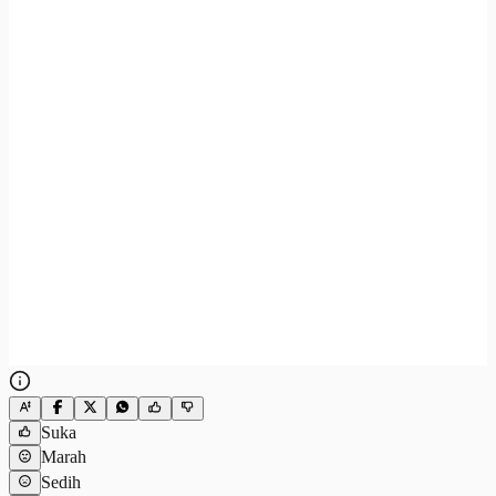
Suka
Marah
Sedih