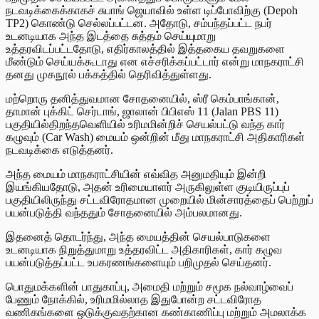
நடவடிக்கைக்காகச் சுபாங் ஜெயாவில் உள்ள டிப்போவிற்கு (Depoh
TP2) கொண்டு செல்லப்பட்டன. அதோடு, சம்பந்தப்பட்ட நபர்
உடனடியாக அந்த இடத்தை சுத்தம் செய்யுமாறு
உத்தரவிடப்பட்டதோடு, எதிர்காலத்தில் இத்தகைய தவறுகளை
மீண்டும் செய்யக்கூடாது என எச்சரிக்கப்பட்டார் என்று மாநகராட்சி
தனது முகநூல் பக்கத்தில் தெரிவித்துள்ளது.
மற்றொரு தனித்துவமான சோதனையில், ஸ்ரீ கெம்பாங்கான்,
தாமான் புக்கிட் செர்டாங், ஜாலான் பிபிஎஸ் 11 (Jalan PBS 11)
பகுதியில்திறந்தவெளியில் உரிமமின்றிச் செயல்பட்டு வந்த கார்
கழுவும் (Car Wash) மையம் ஒன்றின் மீது மாநகராட்சி அதிகாரிகள்
நடவடிக்கை எடுத்தனர்.
அந்த மையம் மாநகராட்சியின் எவ்வித அனுமதியும் இன்றி
இயங்கியதோடு, அதன் உரிமையாளர் அருகிலுள்ள குடியிருப்புப்
பகுதியிலிருந்து சட்டவிரோதமான முறையில் மின்சாரத்தைப் பெற்றுப்
பயன்படுத்தி வந்ததும் சோதனையில் அம்பலமானது.
இதனைத் தொடர்ந்து, அந்த மையத்தின் செயல்பாடுகளை
உடனடியாக நிறுத்துமாறு உத்தரவிட்ட அதிகாரிகள், கார் கழுவ
பயன்படுத்தப்பட்ட உபகரணங்களையும் பறிமுதல் செய்தனர்.
பொதுமக்களின் பாதுகாப்பு, அமைதி மற்றும் சமூக நல்வாழ்வைப்
பேணும் நோக்கில், உரிமமில்லாத இதுபோன்ற சட்டவிரோத
வணிகங்களை ஒடுக்குவதற்கான கண்காணிப்பு மற்றும் அமலாக்க