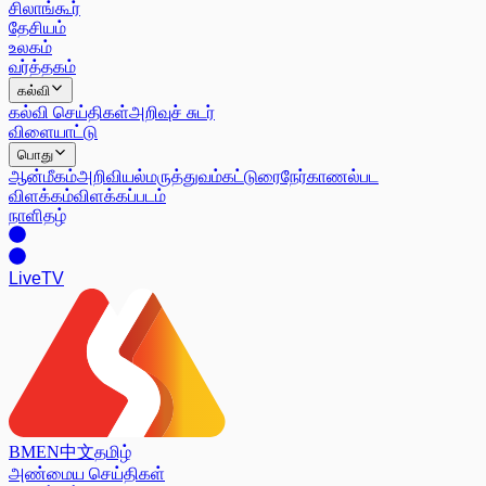
சிலாங்கூர்
தேசியம்
உலகம்
வர்த்தகம்
கல்வி
கல்வி செய்திகள்
அறிவுச் சுடர்
விளையாட்டு
பொது
ஆன்மீகம்
அறிவியல்
மருத்துவம்
கட்டுரை
நேர்காணல்
பட
விளக்கம்
விளக்கப்படம்
நாளிதழ்
Live
TV
BM
EN
中文
தமிழ்
அண்மைய செய்திகள்