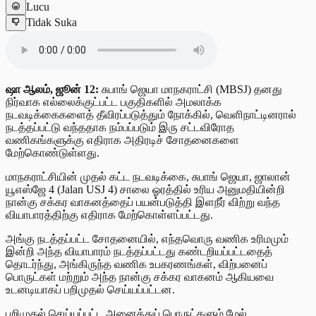
Lucu
Tidak Suka
ஷா ஆலம், ஜூன் 12:
சுபாங் ஜெயா மாநகராட்சி (MBSJ) தனது
நிர்வாக எல்லைக்குட்பட்ட பகுதிகளில் அமலாக்க
நடவடிக்கைகளைத் தீவிரப்படுத்தும் நோக்கில், வெளிநாட்டினரால்
நடத்தப்பட்டு வந்ததாக நம்பப்படும் இரு சட்டவிரோத
வணிகங்களுக்கு எதிராக அதிரடிச் சோதனைகளை
மேற்கொண்டுள்ளது.
மாநகராட்சியின் முதல் கட்ட நடவடிக்கை, சுபாங் ஜெயா, ஜாலான்
யூஎஸ்ஜே 4 (Jalan USJ 4) சாலை ஓரத்தில் உரிய அனுமதியின்றி
நான்கு சக்கர வாகனத்தைப் பயன்படுத்தி இளநீர் விற்று வந்த
வியாபாரத்திற்கு எதிராக மேற்கொள்ளப்பட்டது.
அங்கு நடத்தப்பட்ட சோதனையில், எந்தவொரு வணிக உரிமமும்
இன்றி அந்த வியாபாரம் நடத்தப்பட்டது கண்டறியப்பட்டதைத்
தொடர்ந்து, அங்கிருந்த வணிக உபகரணங்கள், விற்பனைப்
பொருட்கள் மற்றும் அந்த நான்கு சக்கர வாகனம் ஆகியவை
உடனடியாகப் பறிமுதல் செய்யப்பட்டன.
பறிமுதல் செய்யப்பட்ட அனைத்துப் பொருட்களும் மேல்