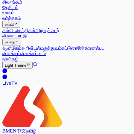
சிலாங்கூர்
தேசியம்
உலகம்
வர்த்தகம்
கல்வி
கல்வி செய்திகள்
அறிவுச் சுடர்
விளையாட்டு
பொது
ஆன்மீகம்
அறிவியல்
மருத்துவம்
கட்டுரை
நேர்காணல்
பட
விளக்கம்
விளக்கப்படம்
நாளிதழ்
Light
Theme
Live
TV
BM
EN
中文
தமிழ்