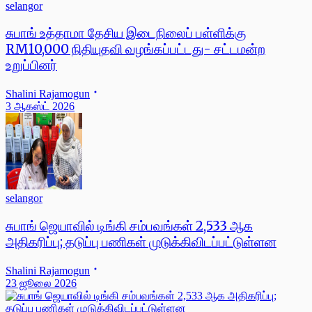
selangor
சுபாங் உத்தாமா தேசிய இடைநிலைப் பள்ளிக்கு
RM10,000 நிதியுதவி வழங்கப்பட்டது- சட்டமன்ற
உறுப்பினர்
Shalini Rajamogun
3 ஆகஸ்ட் 2026
selangor
சுபாங் ஜெயாவில் டிங்கி சம்பவங்கள் 2,533 ஆக
அதிகரிப்பு; தடுப்பு பணிகள் முடுக்கிவிடப்பட்டுள்ளன
Shalini Rajamogun
23 ஜூலை 2026