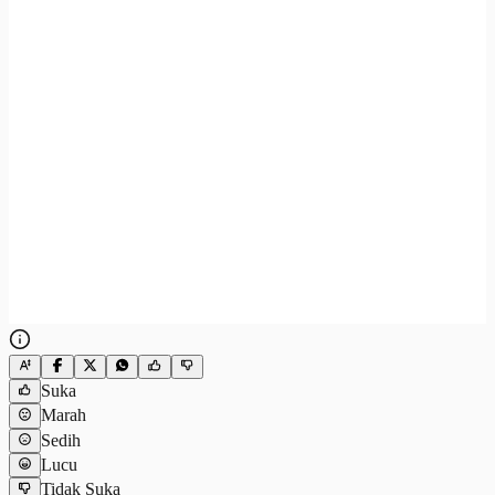
Suka
Marah
Sedih
Lucu
Tidak Suka