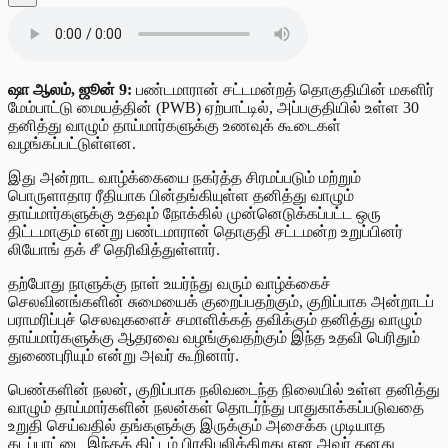
ஷா ஆலம், ஜூன் 9:
பண்டமாரான் சட்டமன்றத் தொகுதியின் மகளிர்
மேம்பாட்டு மையத்தின் (PWB) ஏற்பாட்டில், அப்பகுதியில் உள்ள 30
தனித்து வாழும் தாய்மார்களுக்கு உணவுக் கூடைகள்
வழங்கப்பட்டுள்ளன.
இது அன்றாட வாழ்க்கையை நகர்த்த சிரமப்படும் மற்றும்
பொருளாதார ரீதியாக பின்தங்கியுள்ள தனித்து வாழும்
தாய்மார்களுக்கு உதவும் நோக்கில் முன்னெடுக்கப்பட்ட ஒரு
திட்டமாகும் என்று பண்டமாரான் தொகுதி சட்டமன்ற உறுப்பினர்
லியோங் தக் சீ தெரிவித்துள்ளார்.
தற்போது நாளுக்கு நாள் உயர்ந்து வரும் வாழ்க்கைச்
செலவினங்களின் சுமையைக் குறைப்பதற்கும், குறிப்பாக அன்றாடப்
பராமரிப்புச் செலவுகளைச் சமாளிக்கத் தவிக்கும் தனித்து வாழும்
தாய்மார்களுக்கு ஆதரவை வழங்குவதற்கும் இந்த உதவி பெரிதும்
துணைபுரியும் என்று அவர் கூறினார்.
பெண்களின் நலன், குறிப்பாக நலிவடைந்த நிலையில் உள்ள தனித்து
வாழும் தாய்மார்களின் நலன்கள் தொடர்ந்து பாதுகாக்கப்படுவதை
உறுதி செய்வதில் தங்களுக்கு இருக்கும் அசைக்க முடியாத
கடப்பாட்டை இந்தத் திட்டம் பிரதிபலிக்கிறது என அவர் தனது