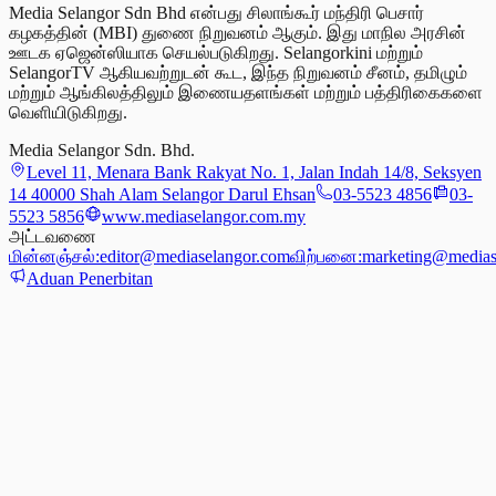
Media Selangor Sdn Bhd என்பது சிலாங்கூர் மந்திரி பெசார்
கழகத்தின் (MBI) துணை நிறுவனம் ஆகும். இது மாநில அரசின்
ஊடக ஏஜென்ஸியாக செயல்படுகிறது. Selangorkini மற்றும்
SelangorTV ஆகியவற்றுடன் கூட, இந்த நிறுவனம் சீனம், தமிழும்
மற்றும் ஆங்கிலத்திலும் இணையதளங்கள் மற்றும் பத்திரிகைகளை
வெளியிடுகிறது.
Media Selangor Sdn. Bhd.
Level 11, Menara Bank Rakyat No. 1, Jalan Indah 14/8, Seksyen
14 40000 Shah Alam Selangor Darul Ehsan
03-5523 4856
03-
5523 5856
www.mediaselangor.com.my
அட்டவணை
மின்னஞ்சல்:
editor@mediaselangor.com
விற்பனை:
marketing@medias
Aduan Penerbitan