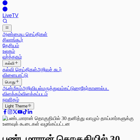
Live
TV
அண்மைய செய்திகள்
சிலாங்கூர்
தேசியம்
உலகம்
வர்த்தகம்
கல்வி
கல்வி செய்திகள்
அறிவுச் சுடர்
விளையாட்டு
பொது
ஆன்மீகம்
அறிவியல்
மருத்துவம்
கட்டுரை
நேர்காணல்
பட
விளக்கம்
விளக்கப்படம்
நாளிதழ்
Light
Theme
பண்டமாரான் தொகுதியில் 30