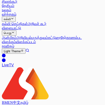
சிலாங்கூர்
தேசியம்
உலகம்
வர்த்தகம்
கல்வி
கல்வி செய்திகள்
அறிவுச் சுடர்
விளையாட்டு
பொது
ஆன்மீகம்
அறிவியல்
மருத்துவம்
கட்டுரை
நேர்காணல்
பட
விளக்கம்
விளக்கப்படம்
நாளிதழ்
Light
Theme
Live
TV
BM
EN
中文
தமிழ்