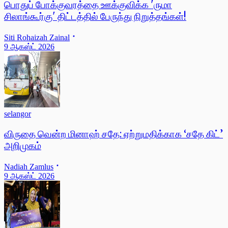
பொதுப் போக்குவரத்தை ஊக்குவிக்க 'ருமா
சிலாங்கூர்கு' திட்டத்தில் பேருந்து நிறுத்தங்கள்!
Siti Rohaizah Zainal
9 ஆகஸ்ட் 2026
selangor
விருதை வென்ற மினாஹ் சதே: ஏற்றுமதிக்காக ‘சதே கிட்’
அறிமுகம்
Nadiah Zamlus
9 ஆகஸ்ட் 2026