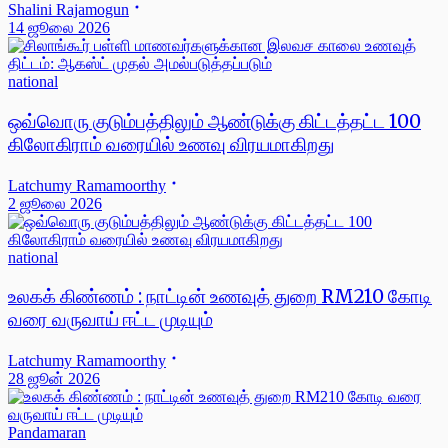
Shalini Rajamogun
14 ஜூலை 2026
national
ஒவ்வொரு குடும்பத்திலும் ஆண்டுக்கு கிட்டத்தட்ட 100
கிலோகிராம் வரையில் உணவு விரயமாகிறது
Latchumy Ramamoorthy
2 ஜூலை 2026
national
உலகக் கிண்ணம் : நாட்டின் உணவுத் துறை RM210 கோடி
வரை வருவாய் ஈட்ட முடியும்
Latchumy Ramamoorthy
28 ஜூன் 2026
Pandamaran