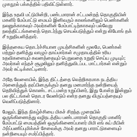
முகநூல் பக்கத்தில் பதிவிட்டுள்ளார்.
இந்த உதவி மட்டுமின்றி, பண்டமாரான் சட்டமன்றத் தொகுதியின்
மகளிர் மேம்பாட்டு மையம் இனிவரும் காலங்களிலும் பெண்களின்
நலனுக்காகவும் அவர்களின் மேம்பாட்டிற்காகவும் பல்வேறு
நலத்திட்டங்களைத் தொடர்ந்து செயல்படுத்தும் என்று லியோங் தக்
சீ உறுதியளித்தார்.
இத்தகைய தொடர்ச்சியான முயற்சிகளின் மூலமே, பெண்கள்
மற்றும் தனித்து வாழும் தாய்மார்கள் சமுதாயத்தில் உரிய
உதவிகளையும் கவனத்தையும் பெறுவதை உறுதி செய்ய முடியும்;
அவர்கள் எந்தச் சூழலிலும் தனித்துவிடப்பட மாட்டார்கள் என்றும்
அவர் சுட்டிக்காட்டினார்.
அதே வேளையில், இந்த திட்டத்தை வெற்றிகரமாக நடத்திய
அனைத்துத் தரப்பினருக்கும் தனது மனமார்ந்த நன்றியைத்
தெரிவித்துக் கொண்ட சட்டமன்ற உறுப்பினர், இது போன்ற இன்னும்
பல திட்டங்கள் தொடர வேண்டும் என்ற தனது விருப்பத்தையும்
வெளிப்படுத்தினார்.
மேலும், இந்த நிகழ்ச்சியை மிகச் சிறந்த முறையில்
ஒருங்கிணைத்து வழிநடத்திய பண்டமாரான் தொகுதி மகளிர்
மேம்பாட்டு மையத்தின் ஒருங்கிணைப்பாளர் மிமி எங் சுய் மீயின்
அர்ப்பணிப்புமிக்கச் சேவைக்கு அவர் தனது பாராட்டுகளையும்
நன்றியையும் சமர்ப்பித்தார்.