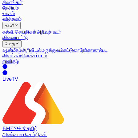
சிலாங்கூர்
தேசியம்
உலகம்
வர்த்தகம்
கல்வி
கல்வி செய்திகள்
அறிவுச் சுடர்
விளையாட்டு
பொது
ஆன்மீகம்
அறிவியல்
மருத்துவம்
கட்டுரை
நேர்காணல்
பட
விளக்கம்
விளக்கப்படம்
நாளிதழ்
Live
TV
BM
EN
中文
தமிழ்
அண்மைய செய்திகள்