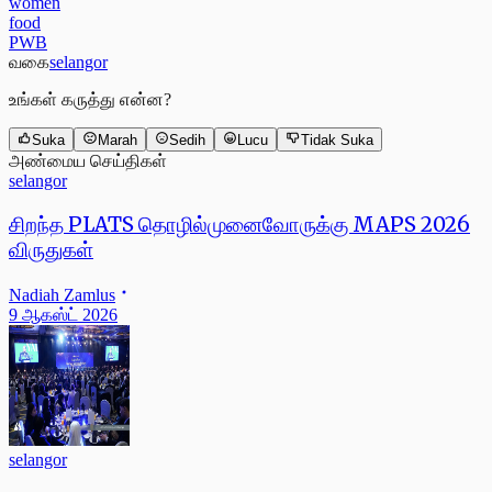
women
food
PWB
வகை
selangor
உங்கள் கருத்து என்ன?
Suka
Marah
Sedih
Lucu
Tidak Suka
அண்மைய செய்திகள்
selangor
சிறந்த PLATS தொழில்முனைவோருக்கு MAPS 2026
விருதுகள்
Nadiah Zamlus
9 ஆகஸ்ட் 2026
selangor