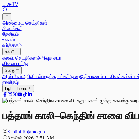
Live
TV
அண்மைய செய்திகள்
சிலாங்கூர்
தேசியம்
உலகம்
வர்த்தகம்
கல்வி
கல்வி செய்திகள்
அறிவுச் சுடர்
விளையாட்டு
பொது
ஆன்மீகம்
அறிவியல்
மருத்துவம்
கட்டுரை
நேர்காணல்
பட விளக்கம்
விளக
நாளிதழ்
Light
Theme
பத்தாங் காலி–கெந்திங் சாலை விப
Shalini Rajamogun
3 ஜூன் 2026, 3:51 AM