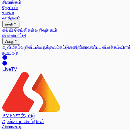
சிலாங்கூர்
தேசியம்
உலகம்
வர்த்தகம்
கல்வி
கல்வி செய்திகள்
அறிவுச் சுடர்
விளையாட்டு
பொது
ஆன்மீகம்
அறிவியல்
மருத்துவம்
கட்டுரை
நேர்காணல்
பட விளக்கம்
விளக
நாளிதழ்
Live
TV
BM
EN
中文
தமிழ்
அண்மைய செய்திகள்
சிலாங்கூர்