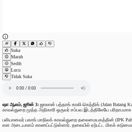
Suka
Marah
Sedih
Lucu
Tidak Suka
ஷா ஆலம், ஜூன் 3:
ஜாலான் பத்தாங் காலி-கெந்திங் (Jalan Batang Ka
காவல்துறை மூத்த அதிகாரி ஒருவர் சம்பவ இடத்திலேயே பரிதாபமாக உ
பலியானவர் பகாங் மாநிலக் காவல்துறை தலைமையகத்தின் (IPK Pahan
என அடையாளம் காணப்பட்டுள்ளார். தலையில் ஏற்பட்ட மிகக் கடுமை