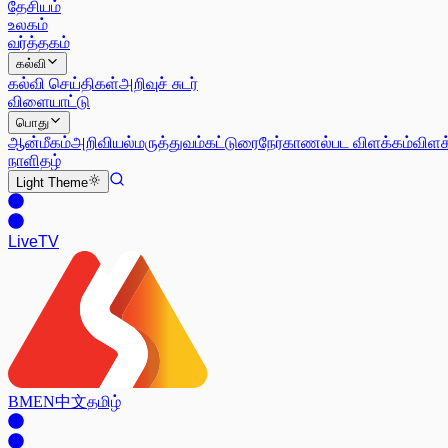
தேசியம்
உலகம்
வர்த்தகம்
கல்வி
கல்வி செய்திகள்
அறிவுச் சுடர்
விளையாட்டு
பொது
ஆன்மீகம்
அறிவியல்
மருத்துவம்
கட்டுரை
நேர்காணல்
பட விளக்கம்
விளக
நாளிதழ்
Light
Theme
Live
TV
BM
EN
中文
தமிழ்