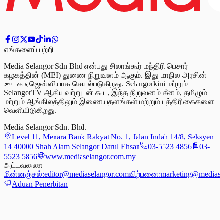
எங்களைப் பற்றி
Media Selangor Sdn Bhd என்பது சிலாங்கூர் மந்திரி பெசார்
கழகத்தின் (MBI) துணை நிறுவனம் ஆகும். இது மாநில அரசின்
ஊடக ஏஜென்ஸியாக செயல்படுகிறது. Selangorkini மற்றும்
SelangorTV ஆகியவற்றுடன் கூட, இந்த நிறுவனம் சீனம், தமிழும்
மற்றும் ஆங்கிலத்திலும் இணையதளங்கள் மற்றும் பத்திரிகைகளை
வெளியிடுகிறது.
Media Selangor Sdn. Bhd.
Level 11, Menara Bank Rakyat No. 1, Jalan Indah 14/8, Seksyen
14 40000 Shah Alam Selangor Darul Ehsan
03-5523 4856
03-
5523 5856
www.mediaselangor.com.my
அட்டவணை
மின்னஞ்சல்:
editor@mediaselangor.com
விற்பனை:
marketing@medias
Aduan Penerbitan