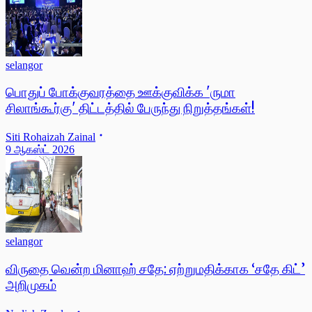
selangor
பொதுப் போக்குவரத்தை ஊக்குவிக்க 'ருமா
சிலாங்கூர்கு' திட்டத்தில் பேருந்து நிறுத்தங்கள்!
Siti Rohaizah Zainal
9 ஆகஸ்ட் 2026
selangor
விருதை வென்ற மினாஹ் சதே: ஏற்றுமதிக்காக ‘சதே கிட்’
அறிமுகம்