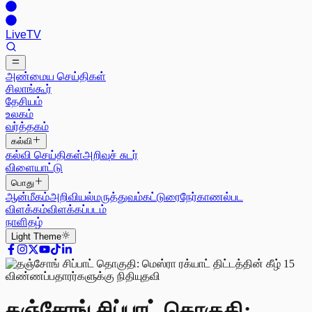
Live
TV
அண்மைய செய்திகள்
சிலாங்கூர்
தேசியம்
உலகம்
வர்த்தகம்
கல்வி
கல்வி செய்திகள்
அறிவுச் சுடர்
விளையாட்டு
பொது
ஆன்மீகம்
அறிவியல்
மருத்துவம்
கட்டுரை
நேர்காணல்
பட
விளக்கம்
விளக்கப்படம்
நாளிதழ்
Light
Theme
தஞ்சோங் சிப்பாட் தொகுதி: