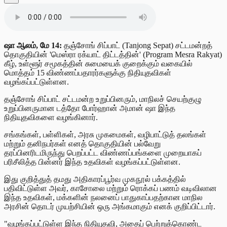
ஷா ஆலம், மே 14:
தஞ்சோங் சிப்பாட் (Tanjong Sepat) சட்டமன்றத்
தொகுதியின் 'மெஸ்ரா ரக்யாட் திட்டத்தின்' (Program Mesra Rakyat)
கீழ், உள்ளூர் சமூகத்தின் சுமையைக் குறைக்கும் வகையில்
மொத்தம் 15 விண்ணப்பதாரர்களுக்கு நிதியுதவிகள்
வழங்கப்பட்டுள்ளன.
தஞ்சோங் சிப்பாட் சட்டமன்ற உறுப்பினரும், மாநிலச் செயற்குழு
உறுப்பினருமான டத்தோ போர்ஹான் அமான் ஷா இந்த
நிதியுதவிகளை வழங்கினார்.
சங்கங்கள், பள்ளிகள், அரசு முகமைகள், வழிபாட்டுத் தலங்கள்
மற்றும் தனிநபர்கள் எனத் தொகுதியின் பல்வேறு
தரப்பினரிடமிருந்து பெறப்பட்ட விண்ணப்பங்களை முறையாகப்
பரிசீலித்த பின்னர் இந்த உதவிகள் வழங்கப்பட்டுள்ளன.
இது குறித்துத் தமது அதிகாரப்பூர்வ முகநூல் பக்கத்தில்
பதிவிட்டுள்ள அவர், காசோலை மற்றும் ரொக்கப் பணம் வடிவிலான
இந்த உதவிகள், மக்களின் நலனைப் பாதுகாப்பதற்கான மாநில
அரசின் தொடர் முயற்சியின் ஒரு அங்கமாகும் எனக் குறிப்பிட்டார்.
"வழங்கப்பட்டுள்ள இந்த நிதியுதவி, அதைப் பெற்றுக்கொண்ட