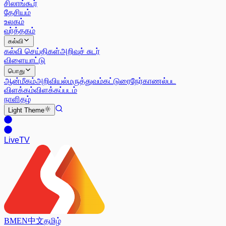
சிலாங்கூர்
தேசியம்
உலகம்
வர்த்தகம்
கல்வி
கல்வி செய்திகள்
அறிவுச் சுடர்
விளையாட்டு
பொது
ஆன்மீகம்
அறிவியல்
மருத்துவம்
கட்டுரை
நேர்காணல்
பட
விளக்கம்
விளக்கப்படம்
நாளிதழ்
Light
Theme
Live
TV
BM
EN
中文
தமிழ்