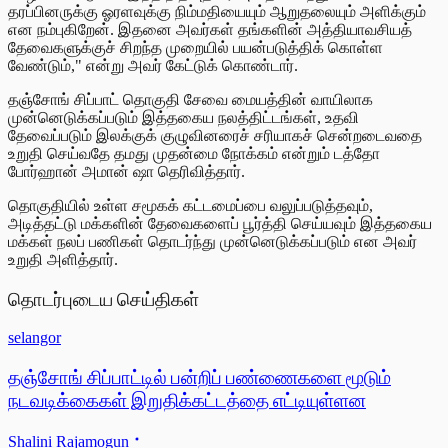
தரப்பினருக்கு ஓரளவுக்கு நிம்மதியையும் ஆறுதலையும் அளிக்கும்
என நம்புகிறேன். இதனை அவர்கள் தங்களின் அத்தியாவசியத்
தேவைகளுக்குச் சிறந்த முறையில் பயன்படுத்திக் கொள்ள
வேண்டும்," என்று அவர் கேட்டுக் கொண்டார்.
தஞ்சோங் சிப்பாட் தொகுதி சேவை மையத்தின் வாயிலாக
முன்னெடுக்கப்படும் இத்தகைய நலத்திட்டங்கள், உதவி
தேவைப்படும் இலக்குக் குழுவினரைச் சரியாகச் சென்றடைவதை
உறுதி செய்வதே தமது முதன்மை நோக்கம் என்றும் டத்தோ
போர்ஹான் அமான் ஷா தெரிவித்தார்.
தொகுதியில் உள்ள சமூகக் கட்டமைப்பை வலுப்படுத்தவும்,
அடித்தட்டு மக்களின் தேவைகளைப் பூர்த்தி செய்யவும் இத்தகைய
மக்கள் நலப் பணிகள் தொடர்ந்து முன்னெடுக்கப்படும் என அவர்
உறுதி அளித்தார்.
தொடர்புடைய செய்திகள்
selangor
தஞ்சோங் சிப்பாட்டில் பன்றிப் பண்ணைகளை மூடும்
நடவடிக்கைகள் இறுதிக்கட்டத்தை எட்டியுள்ளன
Shalini Rajamogun