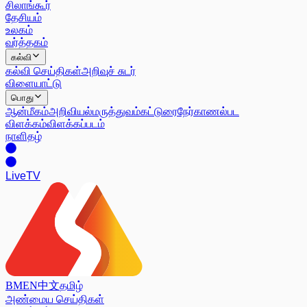
சிலாங்கூர்
தேசியம்
உலகம்
வர்த்தகம்
கல்வி
கல்வி செய்திகள்
அறிவுச் சுடர்
விளையாட்டு
பொது
ஆன்மீகம்
அறிவியல்
மருத்துவம்
கட்டுரை
நேர்காணல்
பட
விளக்கம்
விளக்கப்படம்
நாளிதழ்
Live
TV
BM
EN
中文
தமிழ்
அண்மைய செய்திகள்