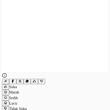
Suka
Marah
Sedih
Lucu
Tidak Suka