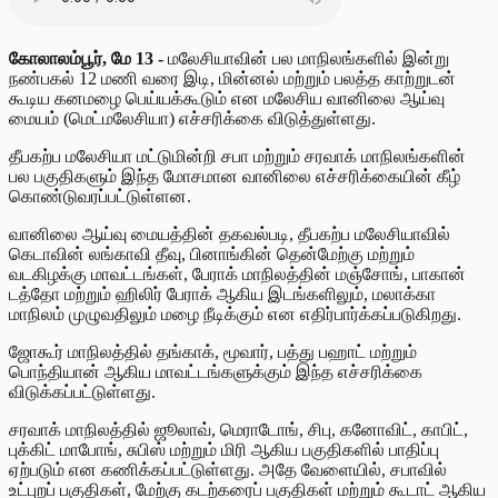
கோலாலம்பூர், மே 13 -
மலேசியாவின் பல மாநிலங்களில் இன்று
நண்பகல் 12 மணி வரை இடி, மின்னல் மற்றும் பலத்த காற்றுடன்
கூடிய கனமழை பெய்யக்கூடும் என மலேசிய வானிலை ஆய்வு
மையம் (மெட்மலேசியா) எச்சரிக்கை விடுத்துள்ளது.
தீபகற்ப மலேசியா மட்டுமின்றி சபா மற்றும் சரவாக் மாநிலங்களின்
பல பகுதிகளும் இந்த மோசமான வானிலை எச்சரிக்கையின் கீழ்
கொண்டுவரப்பட்டுள்ளன.
வானிலை ஆய்வு மையத்தின் தகவல்படி, தீபகற்ப மலேசியாவில்
கெடாவின் லங்காவி தீவு, பினாங்கின் தென்மேற்கு மற்றும்
வடகிழக்கு மாவட்டங்கள், பேராக் மாநிலத்தின் மஞ்சோங், பாகான்
டத்தோ மற்றும் ஹிலிர் பேராக் ஆகிய இடங்களிலும், மலாக்கா
மாநிலம் முழுவதிலும் மழை நீடிக்கும் என எதிர்பார்க்கப்படுகிறது.
ஜோகூர் மாநிலத்தில் தங்காக், மூவார், பத்து பஹாட் மற்றும்
பொந்தியான் ஆகிய மாவட்டங்களுக்கும் இந்த எச்சரிக்கை
விடுக்கப்பட்டுள்ளது.
சரவாக் மாநிலத்தில் ஜூலாவ், மெராடோங், சிபு, கனோவிட், காபிட்,
புக்கிட் மாபோங், சுபிஸ் மற்றும் மிரி ஆகிய பகுதிகளில் பாதிப்பு
ஏற்படும் என கணிக்கப்பட்டுள்ளது. அதே வேளையில், சபாவில்
உட்புறப் பகுதிகள், மேற்கு கடற்கரைப் பகுதிகள் மற்றும் கூடாட் ஆகிய