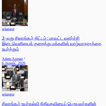
selangor
2-வது சிலாங்கூர் திட்டம் : மாவட்ட வளர்ச்சி
இடைவெளியைக் குறைத்து மக்களின் வாழ்வாதாரத்தை
உயர்த்தும்
Adam Azman
6 ஆகஸ்ட் 2026
selangor
சிலாங்கூர் உயர்கல்வி நிதியுதவியைப் பெறுபவர்களின்