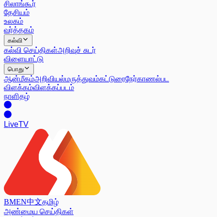
சிலாங்கூர்
தேசியம்
உலகம்
வர்த்தகம்
கல்வி
கல்வி செய்திகள்
அறிவுச் சுடர்
விளையாட்டு
பொது
ஆன்மீகம்
அறிவியல்
மருத்துவம்
கட்டுரை
நேர்காணல்
பட
விளக்கம்
விளக்கப்படம்
நாளிதழ்
Live
TV
BM
EN
中文
தமிழ்
அண்மைய செய்திகள்