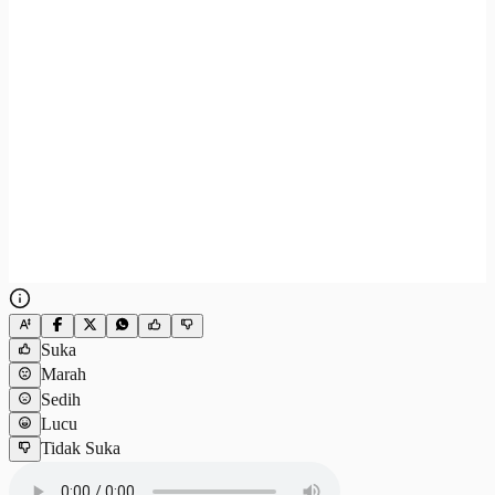
Suka
Marah
Sedih
Lucu
Tidak Suka