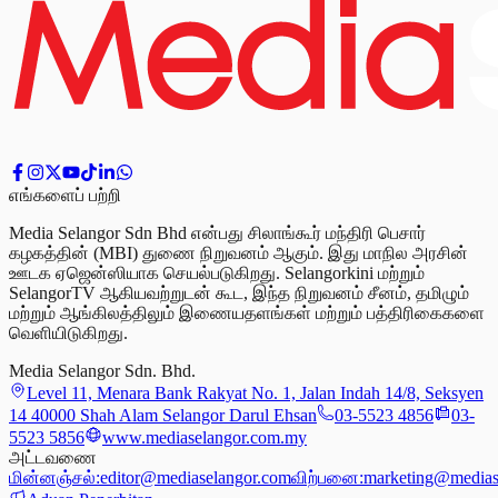
எங்களைப் பற்றி
Media Selangor Sdn Bhd என்பது சிலாங்கூர் மந்திரி பெசார்
கழகத்தின் (MBI) துணை நிறுவனம் ஆகும். இது மாநில அரசின்
ஊடக ஏஜென்ஸியாக செயல்படுகிறது. Selangorkini மற்றும்
SelangorTV ஆகியவற்றுடன் கூட, இந்த நிறுவனம் சீனம், தமிழும்
மற்றும் ஆங்கிலத்திலும் இணையதளங்கள் மற்றும் பத்திரிகைகளை
வெளியிடுகிறது.
Media Selangor Sdn. Bhd.
Level 11, Menara Bank Rakyat No. 1, Jalan Indah 14/8, Seksyen
14 40000 Shah Alam Selangor Darul Ehsan
03-5523 4856
03-
5523 5856
www.mediaselangor.com.my
அட்டவணை
மின்னஞ்சல்:
editor@mediaselangor.com
விற்பனை:
marketing@medias