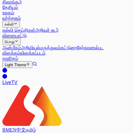
சிலாங்கூர்
தேசியம்
உலகம்
வர்த்தகம்
கல்வி
கல்வி செய்திகள்
அறிவுச் சுடர்
விளையாட்டு
பொது
ஆன்மீகம்
அறிவியல்
மருத்துவம்
கட்டுரை
நேர்காணல்
பட
விளக்கம்
விளக்கப்படம்
நாளிதழ்
Light
Theme
Live
TV
BM
EN
中文
தமிழ்