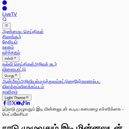
Live
TV
அண்மைய செய்திகள்
சிலாங்கூர்
தேசியம்
உலகம்
வர்த்தகம்
கல்வி
கல்வி செய்திகள்
அறிவுச் சுடர்
விளையாட்டு
பொது
ஆன்மீகம்
அறிவியல்
மருத்துவம்
கட்டுரை
நேர்காணல்
பட
விளக்கம்
விளக்கப்படம்
நாளிதழ்
Light
Theme
நாடு முழுவதும் இடி மின்னலுடன்