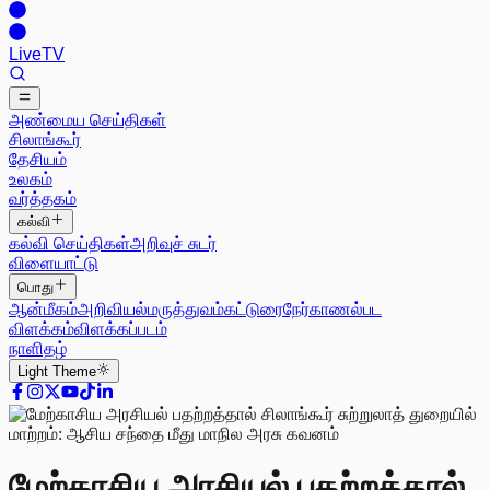
Live
TV
அண்மைய செய்திகள்
சிலாங்கூர்
தேசியம்
உலகம்
வர்த்தகம்
கல்வி
கல்வி செய்திகள்
அறிவுச் சுடர்
விளையாட்டு
பொது
ஆன்மீகம்
அறிவியல்
மருத்துவம்
கட்டுரை
நேர்காணல்
பட
விளக்கம்
விளக்கப்படம்
நாளிதழ்
Light
Theme
மேற்காசிய அரசியல் பதற்றத்தால்