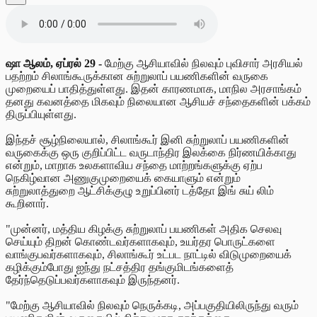
ஷா
ஆலம், ஏப்ரல் 29 -
மேற்கு ஆசியாவில் நிலவும் புவிசார் அரசியல்
பதற்றம் சிலாங்கூருக்கான சுற்றுலாப் பயணிகளின் வருகை
முறையைப் பாதித்துள்ளது. இதன் காரணமாக, மாநில அரசாங்கம்
தனது கவனத்தை மிகவும் நிலையான ஆசியச் சந்தைகளின் பக்கம்
திருப்பியுள்ளது.
இந்தச் சூழ்நிலையால், சிலாங்கூர் இனி சுற்றுலாப் பயணிகளின்
வருகைக்கு ஒரு குறிப்பிட்ட வருடாந்திர இலக்கை நிர்ணயிக்காது
என்றும், மாறாக உலகளாவிய சந்தை மாற்றங்களுக்கு ஏற்ப
நெகிழ்வான அணுகுமுறையைக் கையாளும் என்றும்
சுற்றுலாத்துறை ஆட்சிக்குழு உறுப்பினர்
டத்தோ இங் சுய்
லிம்
கூறினார்.
"முன்னர், மத்திய கிழக்கு சுற்றுலாப் பயணிகள் அதிக செலவு
செய்யும் திறன் கொண்டவர்களாகவும், உயர்தர பொருட்களை
வாங்குபவர்களாகவும், சிலாங்கூர் உட்பட நாட்டில் விடுமுறையைக்
கழிக்கும்போது ஐந்து நட்சத்திர தங்குமிடங்களைத்
தேர்ந்தெடுப்பவர்களாகவும் இருந்தனர்.
"மேற்கு ஆசியாவில் நிலவும் நெருக்கடி, அப்பகுதியிலிருந்து வரும்