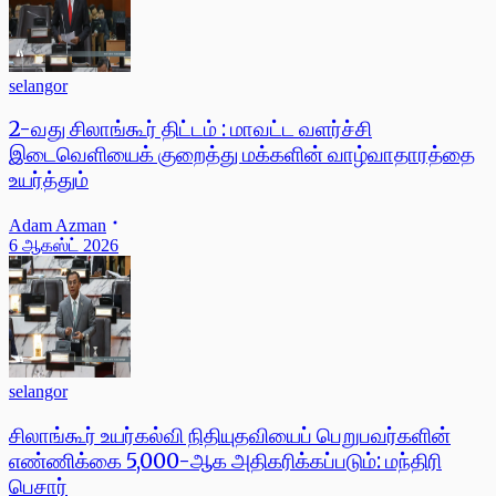
selangor
2-வது சிலாங்கூர் திட்டம் : மாவட்ட வளர்ச்சி
இடைவெளியைக் குறைத்து மக்களின் வாழ்வாதாரத்தை
உயர்த்தும்
Adam Azman
6 ஆகஸ்ட் 2026
selangor
சிலாங்கூர் உயர்கல்வி நிதியுதவியைப் பெறுபவர்களின்
எண்ணிக்கை 5,000-ஆக அதிகரிக்கப்படும்: மந்திரி
பெசார்