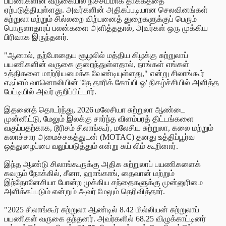
பயணிகளின் வருகையில் நிச்சயமாக தாக்கத்தை
ஏற்படுத்தியுள்ளது. அவர்களின் அதிகப்படியான செலவினங்கள்
சுற்றுலா மற்றும் சில்லறை விற்பனைத் துறைகளுக்குப் பெரும்
பொருளாதாரப் பலன்களை அளித்ததால், அவர்கள் ஒரு முக்கிய
பிரிவாக இருந்தனர்.
"ஆனால், தற்போதைய சூழலில் மத்திய கிழக்கு சுற்றுலாப்
பயணிகளின் வருகை குறைந்துள்ளதால், நாங்கள் எங்கள்
உத்திகளை மாற்றியமைக்க வேண்டியுள்ளது," என்று சிலாங்கூர்
எஃப்எம் வானொலியின் 'தே தாரிக் கோப்பி ஓ' நிகழ்ச்சியில் அளித்த
பேட்டியில் அவர் குறிப்பிட்டார்.
இதனைத் தொடர்ந்து, 2026 மலேசியா சுற்றுலா ஆண்டை
முன்னிட்டு, மேலும் இலக்கு சார்ந்த விளம்பரத் திட்டங்களை
வகுப்பதற்காக, டூரிசம் சிலாங்கூர், மலேசிய சுற்றுலா, கலை மற்றும்
கலாச்சார அமைச்சகத்துடன் (MOTAC) தனது உத்திப்பூர்வ
ஒத்துழைப்பை வலுப்படுத்தும் என்று சுய்
லிம் கூறினார்.
இந்த ஆண்டு சிலாங்கூருக்கு அதிக சுற்றுலாப் பயணிகளைக்
கவரும் நோக்கில், சீனா, ஹாங்காங், தைவான் மற்றும்
இந்தோனேசியா போன்ற முக்கிய சந்தைகளுக்கு முன்னுரிமை
அளிக்கப்படும் என்றும் அவர் மேலும் தெரிவித்தார்.
"2025 சிலாங்கூர் சுற்றுலா ஆண்டில் 8.42 மில்லியன் சுற்றுலாப்
பயணிகள் வருகை தந்தனர். அவர்களில் 68.25 விழுக்காட்டினர்