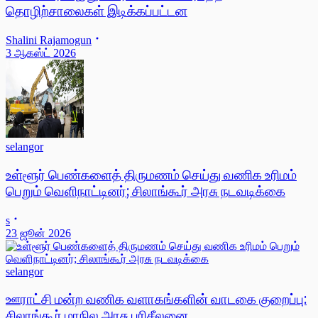
தொழிற்சாலைகள் இடிக்கப்பட்டன
Shalini Rajamogun
3 ஆகஸ்ட் 2026
selangor
உள்ளூர் பெண்களைத் திருமணம் செய்து வணிக உரிமம்
பெறும் வெளிநாட்டினர்; சிலாங்கூர் அரசு நடவடிக்கை
s
23 ஜூன் 2026
selangor
ஊராட்சி மன்ற வணிக வளாகங்களின் வாடகை குறைப்பு:
சிலாங்கூர் மாநில அரசு பரிசீலனை