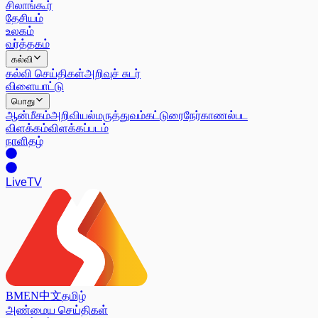
சிலாங்கூர்
தேசியம்
உலகம்
வர்த்தகம்
கல்வி
கல்வி செய்திகள்
அறிவுச் சுடர்
விளையாட்டு
பொது
ஆன்மீகம்
அறிவியல்
மருத்துவம்
கட்டுரை
நேர்காணல்
பட
விளக்கம்
விளக்கப்படம்
நாளிதழ்
Live
TV
BM
EN
中文
தமிழ்
அண்மைய செய்திகள்