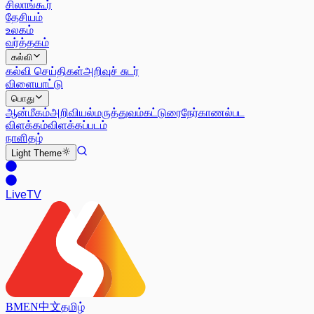
சிலாங்கூர்
தேசியம்
உலகம்
வர்த்தகம்
கல்வி
கல்வி செய்திகள்
அறிவுச் சுடர்
விளையாட்டு
பொது
ஆன்மீகம்
அறிவியல்
மருத்துவம்
கட்டுரை
நேர்காணல்
பட
விளக்கம்
விளக்கப்படம்
நாளிதழ்
Light
Theme
Live
TV
BM
EN
中文
தமிழ்