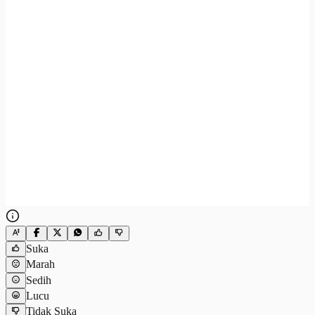
Suka
Marah
Sedih
Lucu
Tidak Suka