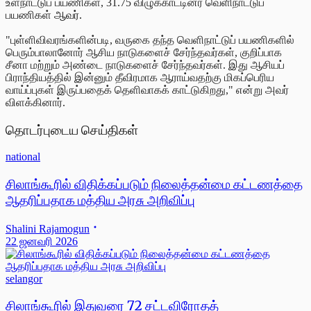
உள்நாட்டுப் பயணிகள், 31.75 விழுக்காட்டினர் வெளிநாட்டுப்
பயணிகள்
ஆவர்.
"புள்ளிவிவரங்களின்படி, வருகை தந்த வெளிநாட்டுப் பயணிகளில்
பெரும்பாலானோர் ஆசிய நாடுகளைச் சேர்ந்தவர்கள், குறிப்பாக
சீனா மற்றும் அண்டை நாடுகளைச் சேர்ந்தவர்கள். இது ஆசியப்
பிராந்தியத்தில் இன்னும் தீவிரமாக ஆராய்வதற்கு மிகப்பெரிய
வாய்ப்புகள் இருப்பதைக் தெளிவாகக் காட்டுகிறது," என்று அவர்
விளக்கினார்.
தொடர்புடைய செய்திகள்
national
சிலாங்கூரில் விதிக்கப்படும் நிலைத்தன்மை கட்டணத்தை
ஆதரிப்பதாக மத்திய அரசு அறிவிப்பு
Shalini Rajamogun
22 ஜனவரி 2026
selangor
சிலாங்கூரில் இதுவரை 72 சட்டவிரோதத்