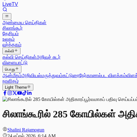
Live
TV
அண்மைய செய்திகள்
சிலாங்கூர்
தேசியம்
உலகம்
வர்த்தகம்
கல்வி
கல்வி செய்திகள்
அறிவுச் சுடர்
விளையாட்டு
பொது
ஆன்மீகம்
அறிவியல்
மருத்துவம்
கட்டுரை
நேர்காணல்
பட விளக்கம்
விளக
நாளிதழ்
Light
Theme
சிலாங்கூரில் 285 கோயில்கள் அதிக
Shalini Rajamogun
24 ஏப்ரல் 2026, 6:14 AM