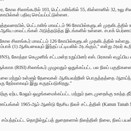
ோல சிலாங்கூரில் 103, பெட்டாலிங்கில் 55, கிள்ளானில் 32, உலு சிலாங
் கோயில்கள் பதிவு செய்யப்பட்டுள்ளன.
தவரையில், பெட்டாலிங் மாவட்டம் 96 கோயில்களுடன் முதலிடத்தில் உள்ள
 (29) ஆகிய மாவட்டங்கள் அடுத்தடுத்த இடங்களில் உள்ளன. சபாக் பெர்ண
கோல சிலாங்கூர் மாவட்டம் 126 கோயில்களுடன் முதலிடத்தில் உள்ளது. கோல
கோம்பாக் (1) ஆகியவையும் இந்தப் பட்டியலில் அடங்கும்," என்று அவர் கூற
(DNS), கோத்தா கெமுனிங் சட்டமன்ற உறுப்பினர் எஸ். பிரகாஸ் எழுப்பி
ுக்காக (RISI) சிலாங்கூர் முழுவதும் ஒதுக்கப்பட்ட பல நிலப் பகுத
 நிலை மற்றும் உள்ளூர் தேவைகள் ஆகியவற்றின் பொருத்தத்தை ஆராய்ந
 தேர்வாகவும் இது கருதப்படுகிறது."
ு ஏற்ப, மேலும் ஒழுங்கமைக்கப்பட்ட மற்றும் நடைமுறைக்கு உகந்த தீர
்ணப்பங்கள் 1965-ஆம் ஆண்டு தேசிய நிலச் சட்டத்தின் (Kanun Tanah
சம்பந்தப்பட்ட தொழில்நுட்பத் துறைகளால் நிலத்தின் நிலை, நிலப் பயன