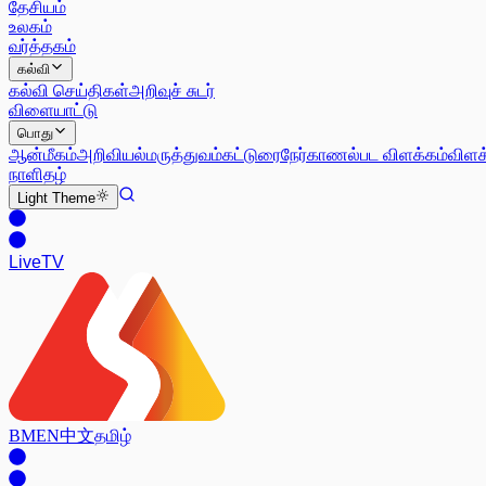
தேசியம்
உலகம்
வர்த்தகம்
கல்வி
கல்வி செய்திகள்
அறிவுச் சுடர்
விளையாட்டு
பொது
ஆன்மீகம்
அறிவியல்
மருத்துவம்
கட்டுரை
நேர்காணல்
பட விளக்கம்
விளக
நாளிதழ்
Light
Theme
Live
TV
BM
EN
中文
தமிழ்