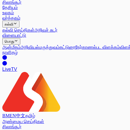
சிலாங்கூர்
தேசியம்
உலகம்
வர்த்தகம்
கல்வி
கல்வி செய்திகள்
அறிவுச் சுடர்
விளையாட்டு
பொது
ஆன்மீகம்
அறிவியல்
மருத்துவம்
கட்டுரை
நேர்காணல்
பட விளக்கம்
விளக
நாளிதழ்
Live
TV
BM
EN
中文
தமிழ்
அண்மைய செய்திகள்
சிலாங்கூர்