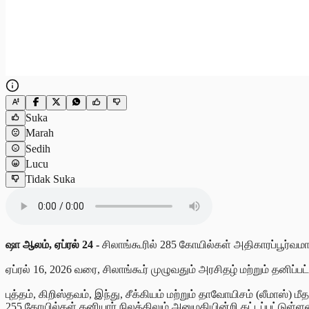
Suka
Marah
Sedih
Lucu
Tidak Suka
ஷா
ஆலம், ஏப்ரல் 24 -
சிலாங்கூரில் 285 கோயில்கள் அதிகாரப்பூர்வம
ஏப்ரல் 16, 2026 வரை, சிலாங்கூர் முழுவதும் அரசிதழ் மற்றும் தனிப்
புத்தம், கிறிஸ்தவம், இந்து, சீக்கியம் மற்றும் தாவோயிசம் (லீமாஸ
255 கோயில்கள் தனியார் நிலத்திலும் அனுமதியின்றி கட்டப்பட்டுள்ள