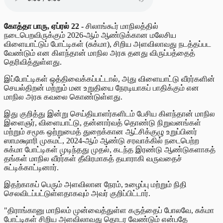
கோத்தா பாரு, ஏப்ரல் 22 -
சிலாங்கூர் மாநிலத்தில்
நடைபெறவிருக்கும் 2026-ஆம் ஆண்டுக்கான மலேசிய
விளையாட்டுப் போட்டிகள் (சுக்மா), சிறிய அளவிலாவது நடத்தப்பட
வேண்டும் என கிளந்தான் மாநில அரசு தனது விருப்பத்தைத்
தெரிவித்துள்ளது.
இப்போட்டிகள் ஒத்திவைக்கப்பட்டால், அது விளையாட்டு வீரர்களின்
செயல்திறன் மற்றும் மன உறுதியை நேரடியாகப் பாதிக்கும் என
மாநில அரசு கவலை கொண்டுள்ளது.
இது குறித்து இன்று செய்தியாளர்களிடம் பேசிய கிளந்தான் மாநில
இளைஞர், விளையாட்டு, தன்னார்வத் தொண்டு நிறுவனங்கள்
மற்றும் சமூக ஒற்றுமைத் துறைக்கான ஆட்சிக்குழு உறுப்பினர்
ஸாமக்ஷாரி முகமட், 2024-ஆம் ஆண்டு சரவாக்கில் நடைபெற்ற
சுக்மா போட்டிகள் முடிந்தது முதல், கடந்த இரண்டு ஆண்டுகளாகத்
தங்கள் மாநில வீரர்கள் தீவிரமாகத் தயாராகி வருவதைச்
சுட்டிக்காட்டினார்.
இதற்காகப் பெரும் அளவிலான நேரம், உழைப்பு மற்றும் நிதி
செலவிடப்பட்டுள்ளதாகவும் அவர் குறிப்பிட்டார்.
"திராங்கானு மாநிலம் முன்வைத்துள்ள கருத்தைப் போலவே, சுக்மா
போட்டிகள் சிறிய அளவிலாவது தொடர வேண்டும் என்பதே