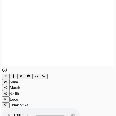
Suka
Marah
Sedih
Lucu
Tidak Suka