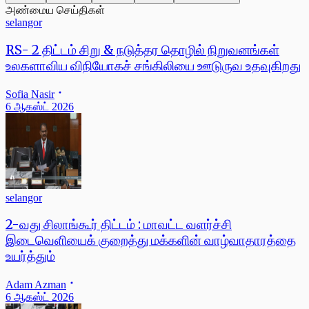
அண்மைய செய்திகள்
selangor
RS- 2 திட்டம் சிறு & நடுத்தர தொழில் நிறுவனங்கள்
உலகளாவிய விநியோகச் சங்கிலியை ஊடுருவ உதவுகிறது
Sofia Nasir
6 ஆகஸ்ட் 2026
selangor
2-வது சிலாங்கூர் திட்டம் : மாவட்ட வளர்ச்சி
இடைவெளியைக் குறைத்து மக்களின் வாழ்வாதாரத்தை
உயர்த்தும்
Adam Azman
6 ஆகஸ்ட் 2026