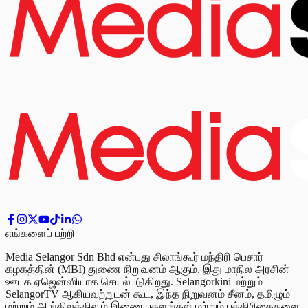
எங்களைப் பற்றி
Media Selangor Sdn Bhd என்பது சிலாங்கூர் மந்திரி பெசார்
கழகத்தின் (MBI) துணை நிறுவனம் ஆகும். இது மாநில அரசின்
ஊடக ஏஜென்ஸியாக செயல்படுகிறது. Selangorkini மற்றும்
SelangorTV ஆகியவற்றுடன் கூட, இந்த நிறுவனம் சீனம், தமிழும்
மற்றும் ஆங்கிலத்திலும் இணையதளங்கள் மற்றும் பத்திரிகைகளை