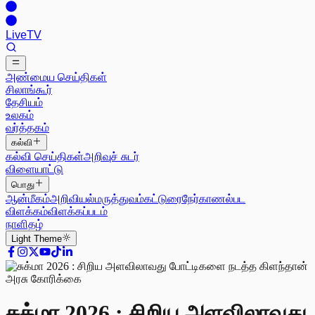
Live
TV
அண்மைய செய்திகள்
சிலாங்கூர்
தேசியம்
உலகம்
வர்த்தகம்
கல்வி
கல்வி செய்திகள்
அறிவுச் சுடர்
விளையாட்டு
பொது
ஆன்மீகம்
அறிவியல்
மருத்துவம்
கட்டுரை
நேர்காணல்
பட
விளக்கம்
விளக்கப்படம்
நாளிதழ்
Light
Theme
சுக்மா 2026 : சிறிய அளவிலாவது