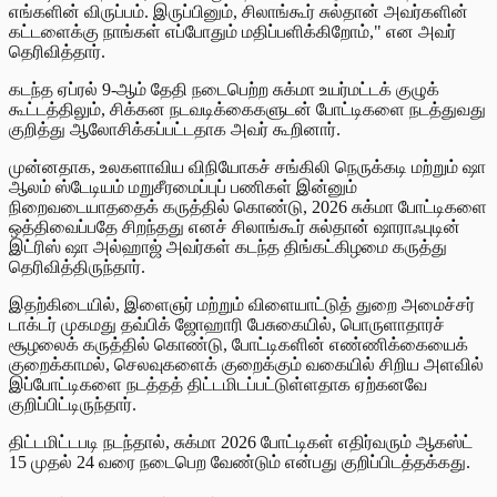
எங்களின் விருப்பம். இருப்பினும், சிலாங்கூர் சுல்தான் அவர்களின்
கட்டளைக்கு நாங்கள் எப்போதும் மதிப்பளிக்கிறோம்," என அவர்
தெரிவித்தார்.
கடந்த ஏப்ரல் 9-ஆம் தேதி நடைபெற்ற சுக்மா உயர்மட்டக் குழுக்
கூட்டத்திலும், சிக்கன நடவடிக்கைகளுடன் போட்டிகளை நடத்துவது
குறித்து ஆலோசிக்கப்பட்டதாக அவர் கூறினார்.
முன்னதாக, உலகளாவிய விநியோகச் சங்கிலி நெருக்கடி மற்றும் ஷா
ஆலம் ஸ்டேடியம் மறுசீரமைப்புப் பணிகள் இன்னும்
நிறைவடையாததைக் கருத்தில் கொண்டு, 2026 சுக்மா போட்டிகளை
ஒத்திவைப்பதே சிறந்தது எனச் சிலாங்கூர்
சுல்தான் ஷாராஃபுடின்
இட்ரிஸ் ஷா அல்ஹாஜ்
அவர்கள் கடந்த திங்கட்கிழமை கருத்து
தெரிவித்திருந்தார்.
இதற்கிடையில், இளைஞர் மற்றும் விளையாட்டுத் துறை அமைச்சர்
டாக்டர் முகமது தவ்பிக் ஜோஹாரி பேசுகையில், பொருளாதாரச்
சூழலைக் கருத்தில் கொண்டு, போட்டிகளின் எண்ணிக்கையைக்
குறைக்காமல், செலவுகளைக் குறைக்கும் வகையில் சிறிய அளவில்
இப்போட்டிகளை நடத்தத் திட்டமிடப்பட்டுள்ளதாக ஏற்கனவே
குறிப்பிட்டிருந்தார்.
திட்டமிட்டபடி நடந்தால், சுக்மா 2026 போட்டிகள் எதிர்வரும் ஆகஸ்ட்
15 முதல் 24 வரை நடைபெற வேண்டும் என்பது குறிப்பிடத்தக்கது.