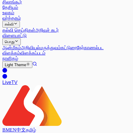
சிலாங்கூர்
தேசியம்
உலகம்
வர்த்தகம்
கல்வி
கல்வி செய்திகள்
அறிவுச் சுடர்
விளையாட்டு
பொது
ஆன்மீகம்
அறிவியல்
மருத்துவம்
கட்டுரை
நேர்காணல்
பட
விளக்கம்
விளக்கப்படம்
நாளிதழ்
Light
Theme
Live
TV
BM
EN
中文
தமிழ்