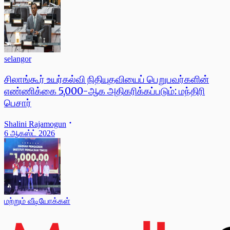
selangor
சிலாங்கூர் உயர்கல்வி நிதியுதவியைப் பெறுபவர்களின்
எண்ணிக்கை 5,000-ஆக அதிகரிக்கப்படும்: மந்திரி
பெசார்
Shalini Rajamogun
6 ஆகஸ்ட் 2026
மற்றும் வீடியோக்கள்