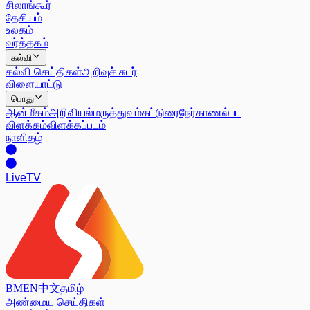
சிலாங்கூர்
தேசியம்
உலகம்
வர்த்தகம்
கல்வி
கல்வி செய்திகள்
அறிவுச் சுடர்
விளையாட்டு
பொது
ஆன்மீகம்
அறிவியல்
மருத்துவம்
கட்டுரை
நேர்காணல்
பட
விளக்கம்
விளக்கப்படம்
நாளிதழ்
Live
TV
BM
EN
中文
தமிழ்
அண்மைய செய்திகள்