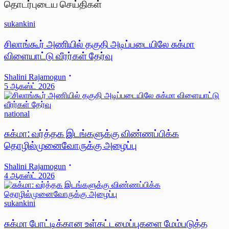
தொடர்புடைய செய்திகள்
sukankini
சிலாங்கூர் அணியில் தகுதி அடிப்படையிலே சுக்மா
விளையாட்டு வீரர்கள் தேர்வு
Shalini Rajamogun
5 ஆகஸ்ட் 2026
national
சுக்மா: வர்த்தக இடங்களுக்கு விண்ணப்பிக்க
தொழில்முனைவோருக்கு அழைப்பு
Shalini Rajamogun
4 ஆகஸ்ட் 2026
sukankini
சுக்மா போட்டிக்கான உள்கட்டமைப்புகளை மேம்படுத்த