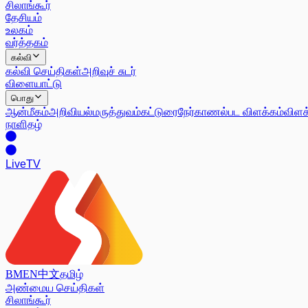
சிலாங்கூர்
தேசியம்
உலகம்
வர்த்தகம்
கல்வி
கல்வி செய்திகள்
அறிவுச் சுடர்
விளையாட்டு
பொது
ஆன்மீகம்
அறிவியல்
மருத்துவம்
கட்டுரை
நேர்காணல்
பட விளக்கம்
விளக
நாளிதழ்
Live
TV
BM
EN
中文
தமிழ்
அண்மைய செய்திகள்
சிலாங்கூர்