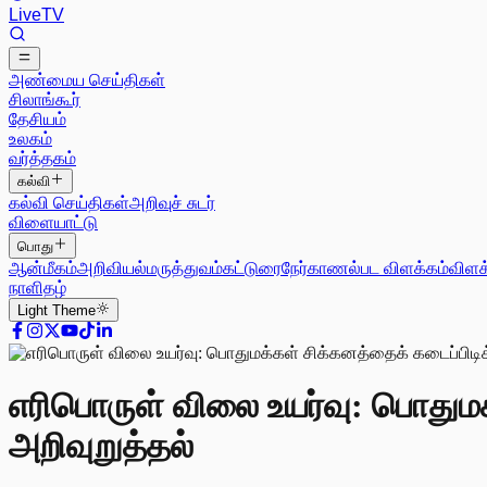
Live
TV
அண்மைய செய்திகள்
சிலாங்கூர்
தேசியம்
உலகம்
வர்த்தகம்
கல்வி
கல்வி செய்திகள்
அறிவுச் சுடர்
விளையாட்டு
பொது
ஆன்மீகம்
அறிவியல்
மருத்துவம்
கட்டுரை
நேர்காணல்
பட விளக்கம்
விளக
நாளிதழ்
Light
Theme
எரிபொருள் விலை உயர்வு: பொதுமக்
அறிவுறுத்தல்