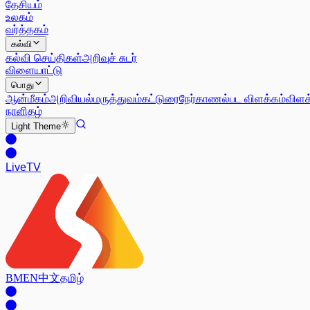
தேசியம்
உலகம்
வர்த்தகம்
கல்வி
கல்வி செய்திகள்
அறிவுச் சுடர்
விளையாட்டு
பொது
ஆன்மீகம்
அறிவியல்
மருத்துவம்
கட்டுரை
நேர்காணல்
பட விளக்கம்
விளக
நாளிதழ்
Light
Theme
Live
TV
BM
EN
中文
தமிழ்