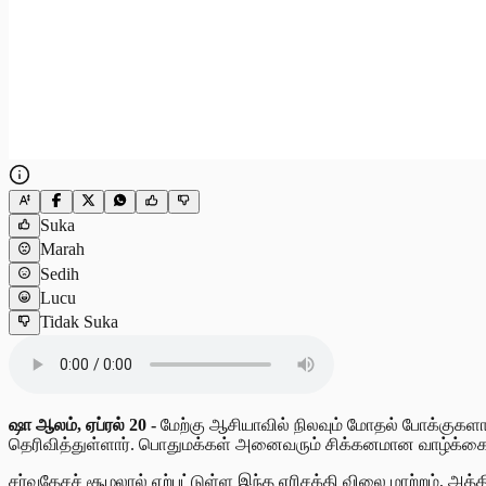
Suka
Marah
Sedih
Lucu
Tidak Suka
ஷா ஆலம், ஏப்ரல் 20 -
மேற்கு ஆசியாவில் நிலவும் மோதல் போக்குகளால்
தெரிவித்துள்ளார். பொதுமக்கள் அனைவரும் சிக்கனமான வாழ்க்கை 
சர்வதேசச் சூழலால் ஏற்பட்டுள்ள இந்த எரிசக்தி விலை மாற்றம், 