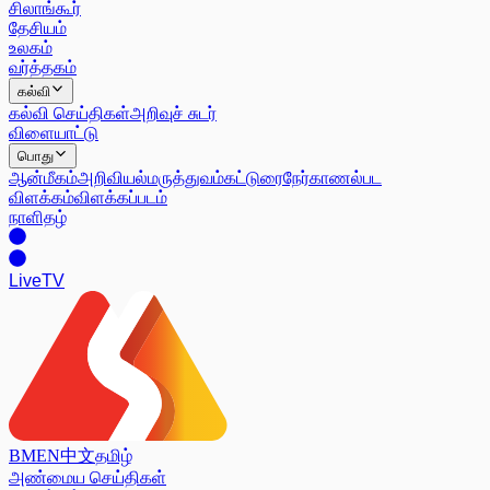
சிலாங்கூர்
தேசியம்
உலகம்
வர்த்தகம்
கல்வி
கல்வி செய்திகள்
அறிவுச் சுடர்
விளையாட்டு
பொது
ஆன்மீகம்
அறிவியல்
மருத்துவம்
கட்டுரை
நேர்காணல்
பட
விளக்கம்
விளக்கப்படம்
நாளிதழ்
Live
TV
BM
EN
中文
தமிழ்
அண்மைய செய்திகள்