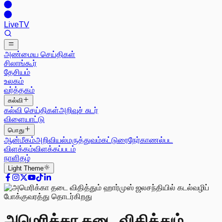
Live
TV
அண்மைய செய்திகள்
சிலாங்கூர்
தேசியம்
உலகம்
வர்த்தகம்
கல்வி
கல்வி செய்திகள்
அறிவுச் சுடர்
விளையாட்டு
பொது
ஆன்மீகம்
அறிவியல்
மருத்துவம்
கட்டுரை
நேர்காணல்
பட
விளக்கம்
விளக்கப்படம்
நாளிதழ்
Light
Theme
அமெரிக்கா தடை விதித்தும்