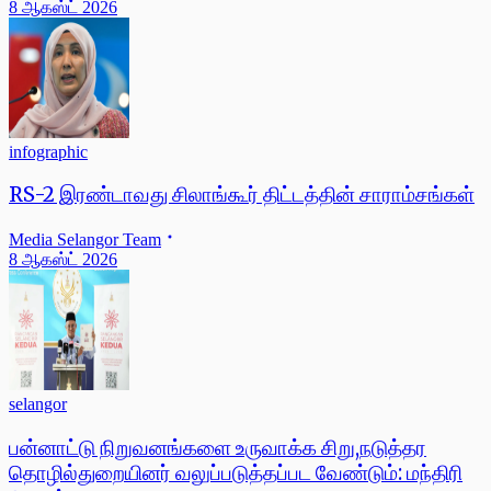
8 ஆகஸ்ட் 2026
infographic
RS-2 இரண்டாவது சிலாங்கூர் திட்டத்தின் சாராம்சங்கள்
Media Selangor Team
8 ஆகஸ்ட் 2026
selangor
பன்னாட்டு நிறுவனங்களை உருவாக்க சிறு,நடுத்தர
தொழில்துறையினர் வலுப்படுத்தப்பட வேண்டும்: மந்திரி