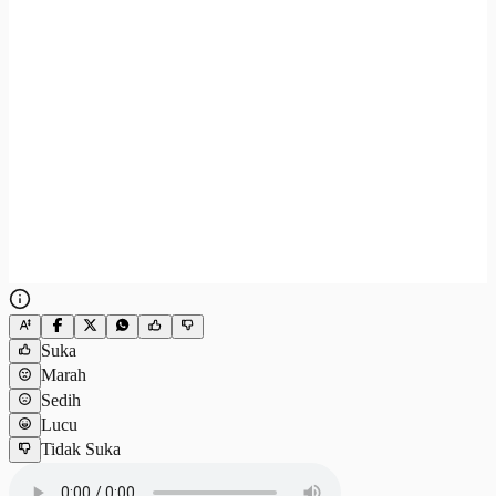
Suka
Marah
Sedih
Lucu
Tidak Suka