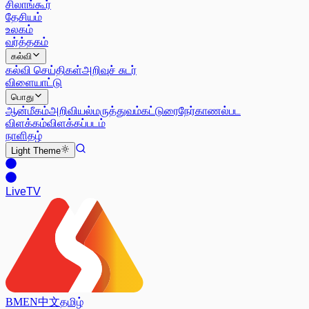
சிலாங்கூர்
தேசியம்
உலகம்
வர்த்தகம்
கல்வி
கல்வி செய்திகள்
அறிவுச் சுடர்
விளையாட்டு
பொது
ஆன்மீகம்
அறிவியல்
மருத்துவம்
கட்டுரை
நேர்காணல்
பட
விளக்கம்
விளக்கப்படம்
நாளிதழ்
Light
Theme
Live
TV
BM
EN
中文
தமிழ்