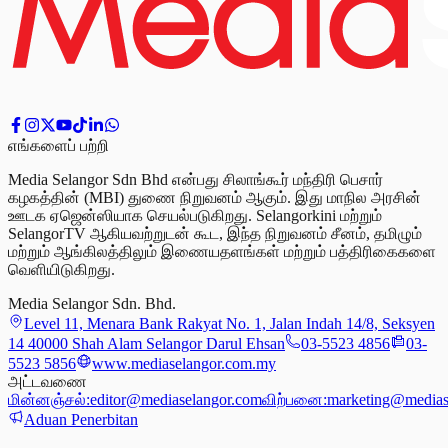
எங்களைப் பற்றி
Media Selangor Sdn Bhd என்பது சிலாங்கூர் மந்திரி பெசார்
கழகத்தின் (MBI) துணை நிறுவனம் ஆகும். இது மாநில அரசின்
ஊடக ஏஜென்ஸியாக செயல்படுகிறது. Selangorkini மற்றும்
SelangorTV ஆகியவற்றுடன் கூட, இந்த நிறுவனம் சீனம், தமிழும்
மற்றும் ஆங்கிலத்திலும் இணையதளங்கள் மற்றும் பத்திரிகைகளை
வெளியிடுகிறது.
Media Selangor Sdn. Bhd.
Level 11, Menara Bank Rakyat No. 1, Jalan Indah 14/8, Seksyen
14 40000 Shah Alam Selangor Darul Ehsan
03-5523 4856
03-
5523 5856
www.mediaselangor.com.my
அட்டவணை
மின்னஞ்சல்:
editor@mediaselangor.com
விற்பனை:
marketing@medias
Aduan Penerbitan