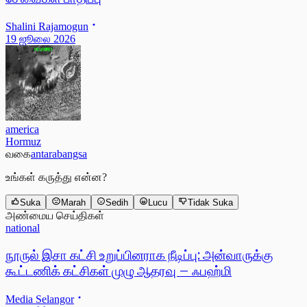
Shalini Rajamogun
19 ஜூலை 2026
america
Hormuz
வகை
antarabangsa
உங்கள் கருத்து என்ன?
Suka
Marah
Sedih
Lucu
Tidak Suka
அண்மைய செய்திகள்
national
நூருல் இசா கட்சி உறுப்பினராக நீடிப்பு: அன்வாருக்கு
கூட்டணிக் கட்சிகள் முழு ஆதரவு – ஃபஹ்மி
Media Selangor