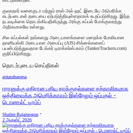
காட்டுகின்றன.
குவாதார் வளைகுடா மற்றும் ராஸ் அல் ஹட் இடையே அமெரிக்க
கடற்படைகள்
தடையை ஏற்படுத்தியுள்ளதாகக் கூறப்படுகிறது. இந்த
நடவடிக்கை தொடங்கியதிலிருந்து அங்கு கப்பல் போக்குவரத்து
அதிகமாகவே உள்ளது.
சில கப்பல்கள் தங்களது அடையாளங்களை மறைக்க போலியான
தானியங்கி அடையாள அமைப்பு (AIS) சிக்னல்களைப்
பயன்படுத்துவதாக டேங்கர் டிராக்கர்ஸ்.காம் (TankerTrackers.com)
குறிப்பிடுகிறது.
தொடர்புடைய செய்திகள்
antarabangsa
ஈரானுக்கு எதிரான புதிய தாக்குதல்களை தற்காலிகமாக
ஒத்திவைக்க அமெரிக்காவும் இஸ்ரேலும் ஒப்புதல் -
டொனால்ட் டிரம்ப்
Shalini Rajamogun
2 ஆகஸ்ட் 2026