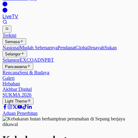
Live
TV
Terkini
Semasa
Nasional
Mudah Sebenarnya
Pendapat
Global
Jenayah
Sukan
Selangor
Selangor
EXCO
ADN
PBT
Pancawarna
Rencana
Seni & Budaya
Galeri
Hebahan
Akhbar Digital
SUKMA 2026
Light
Theme
Aduan Penerbitan