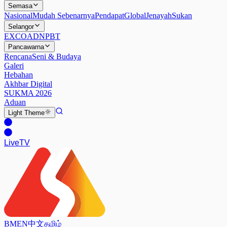
Semasa
Nasional
Mudah Sebenarnya
Pendapat
Global
Jenayah
Sukan
Selangor
EXCO
ADN
PBT
Pancawarna
Rencana
Seni & Budaya
Galeri
Hebahan
Akhbar Digital
SUKMA 2026
Aduan
Light
Theme
Live
TV
BM
EN
中文
தமிழ்