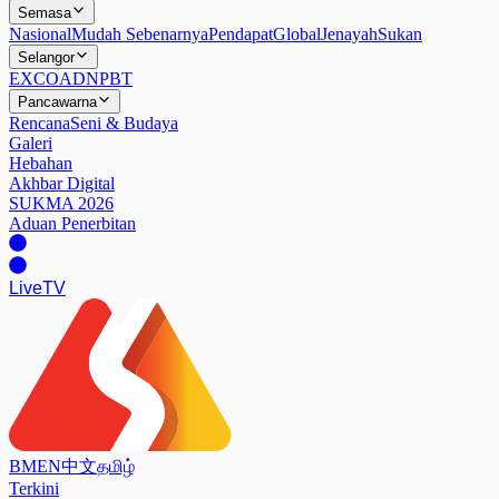
Semasa
Nasional
Mudah Sebenarnya
Pendapat
Global
Jenayah
Sukan
Selangor
EXCO
ADN
PBT
Pancawarna
Rencana
Seni & Budaya
Galeri
Hebahan
Akhbar Digital
SUKMA 2026
Aduan Penerbitan
Live
TV
BM
EN
中文
தமிழ்
Terkini