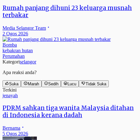
Rumah panjang dihuni 23 keluarga musnah
terbakar
Media Selangor Team
2 Ogos 2026
Bomba
kebakran hutan
Perumahan
Kategori
selangor
Apa reaksi anda?
Suka
Marah
Sedih
Lucu
Tidak Suka
Terkini
jenayah
PDRM sahkan tiga wanita Malaysia ditahan
di Indonesia kerana dadah
Bernama
5 Ogos 2026