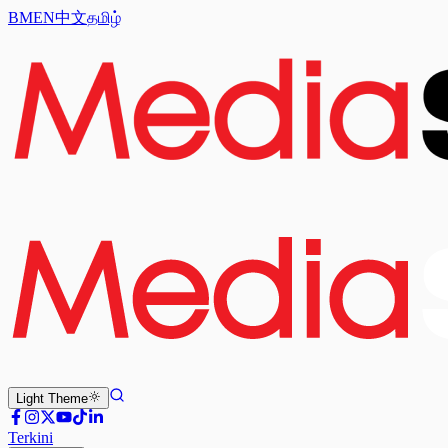
BM
EN
中文
தமிழ்
Light
Theme
Terkini