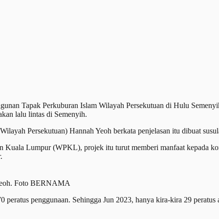
 Tapak Perkuburan Islam Wilayah Persekutuan di Hulu Semenyih, S
an lalu lintas di Semenyih.
Wilayah Persekutuan) Hannah Yeoh berkata penjelasan itu dibuat susula
n Kuala Lumpur (WPKL), projek itu turut memberi manfaat kepada komun
.
ah Yeoh. Foto BERNAMA
70 peratus penggunaan. Sehingga Jun 2023, hanya kira-kira 29 peratus