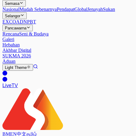
Semasa
Nasional
Mudah Sebenarnya
Pendapat
Global
Jenayah
Sukan
Selangor
EXCO
ADN
PBT
Pancawarna
Rencana
Seni & Budaya
Galeri
Hebahan
Akhbar Digital
SUKMA 2026
Aduan
Light
Theme
Live
TV
BM
EN
中文
தமிழ்