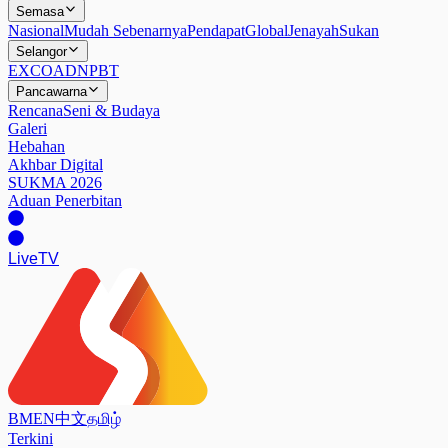
Semasa
Nasional
Mudah Sebenarnya
Pendapat
Global
Jenayah
Sukan
Selangor
EXCO
ADN
PBT
Pancawarna
Rencana
Seni & Budaya
Galeri
Hebahan
Akhbar Digital
SUKMA 2026
Aduan Penerbitan
Live
TV
BM
EN
中文
தமிழ்
Terkini