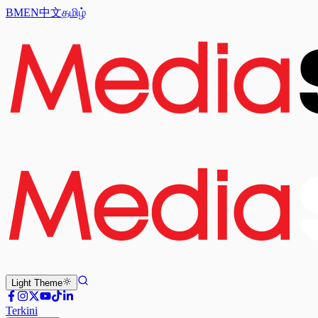
BM
EN
中文
தமிழ்
Light
Theme
Terkini