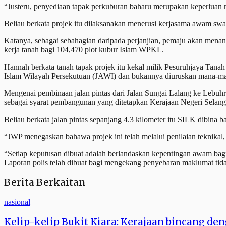
“Justeru, penyediaan tapak perkuburan baharu merupakan keperluan
Beliau berkata projek itu dilaksanakan menerusi kerjasama awam swas
Katanya, sebagai sebahagian daripada perjanjian, pemaju akan menangg
kerja tanah bagi 104,470 plot kubur Islam WPKL.
Hannah berkata tanah tapak projek itu kekal milik Pesuruhjaya Tana
Islam Wilayah Persekutuan (JAWI) dan bukannya diuruskan mana-man
Mengenai pembinaan jalan pintas dari Jalan Sungai Lalang ke Lebuhr
sebagai syarat pembangunan yang ditetapkan Kerajaan Negeri Selang
Beliau berkata jalan pintas sepanjang 4.3 kilometer itu SILK dibina b
“JWP menegaskan bahawa projek ini telah melalui penilaian teknikal,
“Setiap keputusan dibuat adalah berlandaskan kepentingan awam bagi
Laporan polis telah dibuat bagi mengekang penyebaran maklumat tida
Berita Berkaitan
nasional
Kelip-kelip Bukit Kiara: Kerajaan bincang d