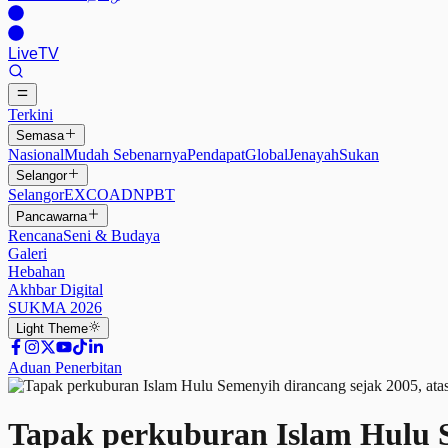
Live
TV
Terkini
Semasa
Nasional
Mudah Sebenarnya
Pendapat
Global
Jenayah
Sukan
Selangor
Selangor
EXCO
ADN
PBT
Pancawarna
Rencana
Seni & Budaya
Galeri
Hebahan
Akhbar Digital
SUKMA 2026
Light
Theme
Aduan Penerbitan
Tapak perkuburan Islam Hulu S