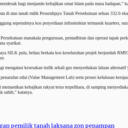
 mendesak bagi menjamin kebajikan umat Islam pada masa hadapan,” k
ta di atas tanah milik Pesuruhjaya Tanah Persekutuan seluas 332.6 eka
ung sepenuhnya kos penyediaan infrastruktur termasuk kuarters, surau,
h Persekutuan manakala pengurusan, pentadbiran dan operasi tapak pe
a syarikat.
aya SILK pula, beliau berkata kos keseluruhan projek berjumlah RM93.
or.
agi mengatasi kesesakan trafik sekali gus menyediakan laluan alternati
 penarafan nilai (Value Management Lab) serta proses kelulusan keraja
 memastikan kebajikan rakyat terus terpelihara, di samping menyediak
k sahih,” katanya.
engan pemilik tanah laksana zon penampan