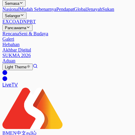
Semasa
Nasional
Mudah Sebenarnya
Pendapat
Global
Jenayah
Sukan
Selangor
EXCO
ADN
PBT
Pancawarna
Rencana
Seni & Budaya
Galeri
Hebahan
Akhbar Digital
SUKMA 2026
Aduan
Light
Theme
Live
TV
BM
EN
中文
தமிழ்