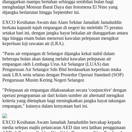
dianggarkan mampu bertahan sehingga sembilan bulan bagi
menghadapi Monsun Barat Daya dan fenomena El Nino yang
dijangka berlarutan hingga September ini.
EXCO Kesihatan Awam dan Alam Sekitar Jamaliah Jamaluddin
berkata kapasiti tujuh empangan di negeri itu melebihi 75 peratus
setakat hari ini, dengan jangka hayat bekalan air dianggarkan antara
tiga hingga enam bulan menerusi kawalan pelepasan mengikut
keperluan loji rawatan air (LRA).
"Paras air empangan di Selangor dijangka kekal stabil dalam
beberapa bulan akan datang melalui kawalan pelepasan air
empangan oleh Lembaga Urus Air Selangor (LUAS) dan
Pengurusan Air Selangor Sdn Bhd berdasarkan keperluan muka
sauk LRA serta selaras dengan Prosedur Operasi Standard (SOP)
Pengurusan Musim Kering Negeri Selangor.
"Pelepasan air empangan dilaksanakan secara 'conjunctive' dengan
operasi pengepaman air dari kolam sumber air alternatif mengikut
kriteria yang ditetapkan bagi meningkatkan jangka hayat takungan
empangan," katanya dalam kenyataan hari ini.
EXCO Kesihatan Awam Jamaliah Jamaluddin bercakap kepada
media selepas majlis pelancaran AED dan sesi latihan penggunaan