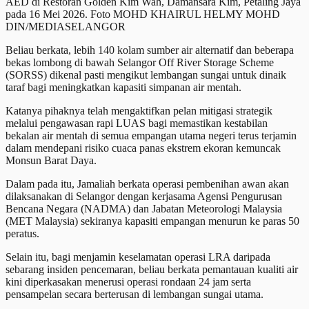
AED di Restoran Golden Kim Wah, Damansara Kim, Petaling Jaya
pada 16 Mei 2026. Foto MOHD KHAIRUL HELMY MOHD
DIN/MEDIASELANGOR
Beliau berkata, lebih 140 kolam sumber air alternatif dan beberapa
bekas lombong di bawah Selangor Off River Storage Scheme
(SORSS) dikenal pasti mengikut lembangan sungai untuk dinaik
taraf bagi meningkatkan kapasiti simpanan air mentah.
Katanya pihaknya telah mengaktifkan pelan mitigasi strategik
melalui pengawasan rapi LUAS bagi memastikan kestabilan
bekalan air mentah di semua empangan utama negeri terus terjamin
dalam mendepani risiko cuaca panas ekstrem ekoran kemuncak
Monsun Barat Daya.
Dalam pada itu, Jamaliah berkata operasi pembenihan awan akan
dilaksanakan di Selangor dengan kerjasama Agensi Pengurusan
Bencana Negara (NADMA) dan Jabatan Meteorologi Malaysia
(MET Malaysia) sekiranya kapasiti empangan menurun ke paras 50
peratus.
Selain itu, bagi menjamin keselamatan operasi LRA daripada
sebarang insiden pencemaran, beliau berkata pemantauan kualiti air
kini diperkasakan menerusi operasi rondaan 24 jam serta
pensampelan secara berterusan di lembangan sungai utama.