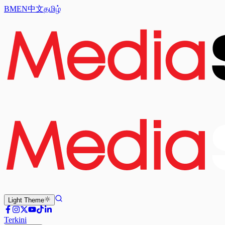
BM
EN
中文
தமிழ்
Light
Theme
Terkini