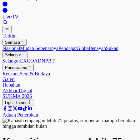
Live
TV
Terkini
Semasa
Nasional
Mudah Sebenarnya
Pendapat
Global
Jenayah
Sukan
Selangor
Selangor
EXCO
ADN
PBT
Pancawarna
Rencana
Seni & Budaya
Galeri
Hebahan
Akhbar Digital
SUKMA 2026
Light
Theme
Aduan Penerbitan