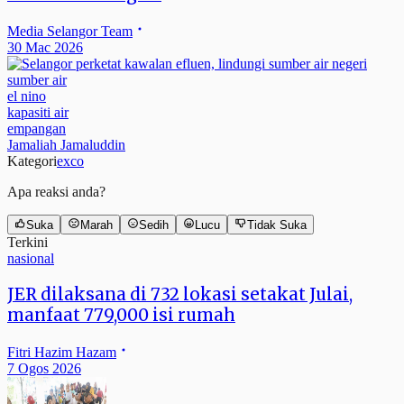
Media Selangor Team
30 Mac 2026
sumber air
el nino
kapasiti air
empangan
Jamaliah Jamaluddin
Kategori
exco
Apa reaksi anda?
Suka
Marah
Sedih
Lucu
Tidak Suka
Terkini
nasional
JER dilaksana di 732 lokasi setakat Julai,
manfaat 779,000 isi rumah
Fitri Hazim Hazam
7 Ogos 2026