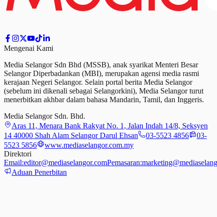
Mengenai Kami
Media Selangor Sdn Bhd (MSSB), anak syarikat Menteri Besar
Selangor Diperbadankan (MBI), merupakan agensi media rasmi
kerajaan Negeri Selangor. Selain portal berita Media Selangor
(sebelum ini dikenali sebagai Selangorkini), Media Selangor turut
menerbitkan akhbar dalam bahasa Mandarin, Tamil,
dan
Inggeris.
Media Selangor Sdn. Bhd.
Aras 11, Menara Bank Rakyat No. 1, Jalan Indah 14/8, Seksyen
14 40000 Shah Alam Selangor Darul Ehsan
03-5523 4856
03-
5523 5856
www.mediaselangor.com.my
Direktori
Email:
editor@mediaselangor.com
Pemasaran:
marketing@mediaselang
Aduan Penerbitan