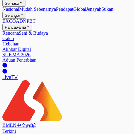
Semasa
Nasional
Mudah Sebenarnya
Pendapat
Global
Jenayah
Sukan
Selangor
EXCO
ADN
PBT
Pancawarna
Rencana
Seni & Budaya
Galeri
Hebahan
Akhbar Digital
SUKMA 2026
Aduan Penerbitan
Live
TV
BM
EN
中文
தமிழ்
Terkini