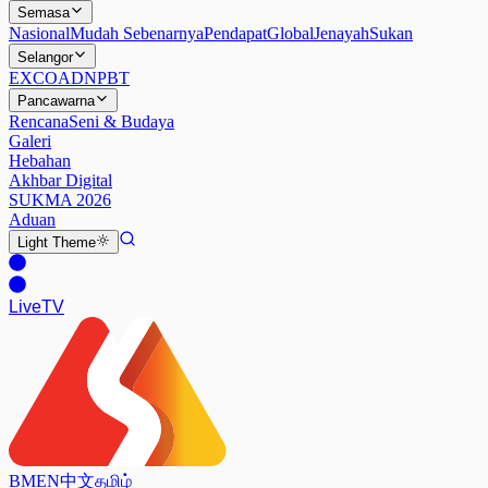
Semasa
Nasional
Mudah Sebenarnya
Pendapat
Global
Jenayah
Sukan
Selangor
EXCO
ADN
PBT
Pancawarna
Rencana
Seni & Budaya
Galeri
Hebahan
Akhbar Digital
SUKMA 2026
Aduan
Light
Theme
Live
TV
BM
EN
中文
தமிழ்