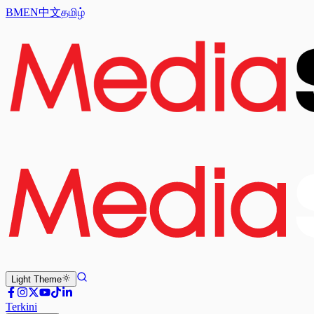
BM
EN
中文
தமிழ்
Light
Theme
Terkini