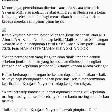
Menurutnya, permohonan diterima sama ada secara terus oleh
Yayasan MBI atau melalui pejabat Ahli Dewan Negeri serta ketua
kampung sebelum diteliti bagi memastikan bantuan disalurkan
kepada mereka yang benar-benar layak.
Ketua Yayasan Menteri Besar Selangor (Pemerbadanan) atau MBI,
Ahmad Azri Zainal Nor berucap ketika Majlis Serahan Sumbangan
Yayasan MBI di Bangunan Darul Ehsan, Shah Alam pada 6 Julai
2026. Foto HAFIZ OTHMAN/MEDIA SELANGOR
“Setiap permohonan yang lengkap akan dinilai terlebih dahulu
sebelum jumlah bantuan yang bersesuaian diluluskan mengikut
kategori dan keperluan pemohon,” katanya kepada Media Selangor.
Beliau berharap sumbangan berkenaan dapat dimanfaatkan sebaik-
baiknya bagi meringankan beban penerima, selain mencerminkan
keprihatinan Kerajaan Negeri terhadap kebajikan rakyat.
“Kami berharap bantuan ini dapat digunakan mengikut keperluan
masing-masing dan sedikit sebanyak membantu meringankan beban
mereka.
“Inilah komitmen Kerajaan Negeri di bawah pimpinan Dato'