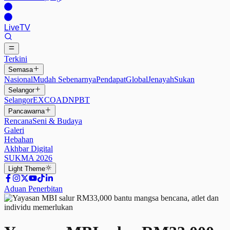
Live
TV
Terkini
Semasa
Nasional
Mudah Sebenarnya
Pendapat
Global
Jenayah
Sukan
Selangor
Selangor
EXCO
ADN
PBT
Pancawarna
Rencana
Seni & Budaya
Galeri
Hebahan
Akhbar Digital
SUKMA 2026
Light
Theme
Aduan Penerbitan