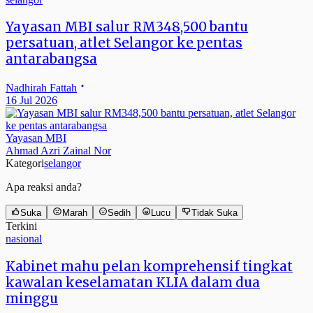
Yayasan MBI salur RM348,500 bantu
persatuan, atlet Selangor ke pentas
antarabangsa
Nadhirah Fattah
16 Jul 2026
Yayasan MBI
Ahmad Azri Zainal Nor
Kategori
selangor
Apa reaksi anda?
Suka
Marah
Sedih
Lucu
Tidak Suka
Terkini
nasional
Kabinet mahu pelan komprehensif tingkat
kawalan keselamatan KLIA dalam dua
minggu