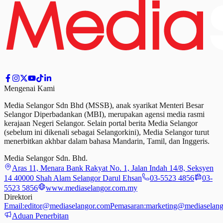
Mengenai Kami
Media Selangor Sdn Bhd (MSSB), anak syarikat Menteri Besar
Selangor Diperbadankan (MBI), merupakan agensi media rasmi
kerajaan Negeri Selangor. Selain portal berita Media Selangor
(sebelum ini dikenali sebagai Selangorkini), Media Selangor turut
menerbitkan akhbar dalam bahasa Mandarin, Tamil,
dan
Inggeris.
Media Selangor Sdn. Bhd.
Aras 11, Menara Bank Rakyat No. 1, Jalan Indah 14/8, Seksyen
14 40000 Shah Alam Selangor Darul Ehsan
03-5523 4856
03-
5523 5856
www.mediaselangor.com.my
Direktori
Email:
editor@mediaselangor.com
Pemasaran:
marketing@mediaselang
Aduan Penerbitan