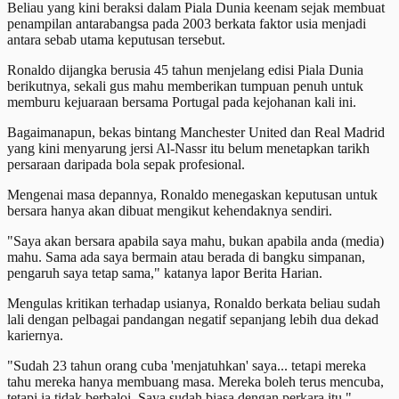
Beliau yang kini beraksi dalam Piala Dunia keenam sejak membuat
penampilan antarabangsa pada 2003 berkata faktor usia menjadi
antara sebab utama keputusan tersebut.
Ronaldo dijangka berusia 45 tahun menjelang edisi Piala Dunia
berikutnya, sekali gus mahu memberikan tumpuan penuh untuk
memburu kejuaraan bersama Portugal pada kejohanan kali ini.
Bagaimanapun, bekas bintang Manchester United dan Real Madrid
yang kini menyarung jersi Al-Nassr itu belum menetapkan tarikh
persaraan daripada bola sepak profesional.
Mengenai masa depannya, Ronaldo menegaskan keputusan untuk
bersara hanya akan dibuat mengikut kehendaknya sendiri.
"Saya akan bersara apabila saya mahu, bukan apabila anda (media)
mahu. Sama ada saya bermain atau berada di bangku simpanan,
pengaruh saya tetap sama," katanya lapor Berita Harian.
Mengulas kritikan terhadap usianya, Ronaldo berkata beliau sudah
lali dengan pelbagai pandangan negatif sepanjang lebih dua dekad
kariernya.
"Sudah 23 tahun orang cuba 'menjatuhkan' saya... tetapi mereka
tahu mereka hanya membuang masa. Mereka boleh terus mencuba,
tetapi ia tidak berbaloi. Saya sudah biasa dengan perkara itu."