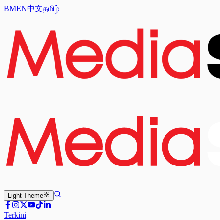
BM
EN
中文
தமிழ்
Light
Theme
Terkini