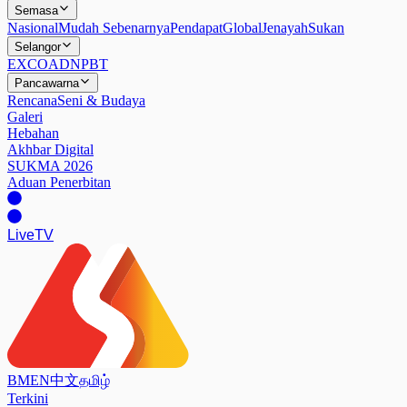
Semasa
Nasional
Mudah Sebenarnya
Pendapat
Global
Jenayah
Sukan
Selangor
EXCO
ADN
PBT
Pancawarna
Rencana
Seni & Budaya
Galeri
Hebahan
Akhbar Digital
SUKMA 2026
Aduan Penerbitan
Live
TV
BM
EN
中文
தமிழ்
Terkini