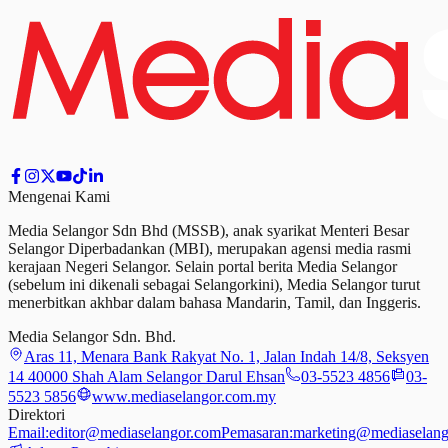
Mengenai Kami
Media Selangor Sdn Bhd (MSSB), anak syarikat Menteri Besar
Selangor Diperbadankan (MBI), merupakan agensi media rasmi
kerajaan Negeri Selangor. Selain portal berita Media Selangor
(sebelum ini dikenali sebagai Selangorkini), Media Selangor turut
menerbitkan akhbar dalam bahasa Mandarin, Tamil,
dan
Inggeris.
Media Selangor Sdn. Bhd.
Aras 11, Menara Bank Rakyat No. 1, Jalan Indah 14/8, Seksyen
14 40000 Shah Alam Selangor Darul Ehsan
03-5523 4856
03-
5523 5856
www.mediaselangor.com.my
Direktori
Email:
editor@mediaselangor.com
Pemasaran:
marketing@mediaselang