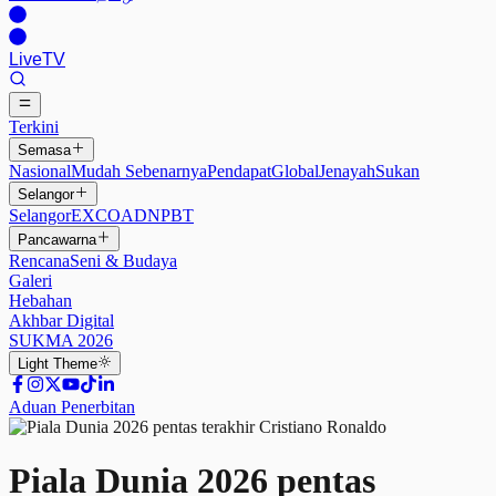
Live
TV
Terkini
Semasa
Nasional
Mudah Sebenarnya
Pendapat
Global
Jenayah
Sukan
Selangor
Selangor
EXCO
ADN
PBT
Pancawarna
Rencana
Seni & Budaya
Galeri
Hebahan
Akhbar Digital
SUKMA 2026
Light
Theme
Aduan Penerbitan
Piala Dunia 2026 pentas