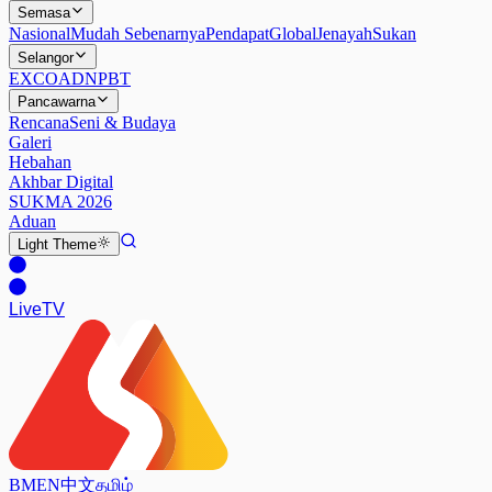
Semasa
Nasional
Mudah Sebenarnya
Pendapat
Global
Jenayah
Sukan
Selangor
EXCO
ADN
PBT
Pancawarna
Rencana
Seni & Budaya
Galeri
Hebahan
Akhbar Digital
SUKMA 2026
Aduan
Light
Theme
Live
TV
BM
EN
中文
தமிழ்