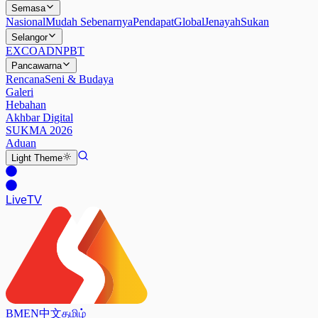
Semasa
Nasional
Mudah Sebenarnya
Pendapat
Global
Jenayah
Sukan
Selangor
EXCO
ADN
PBT
Pancawarna
Rencana
Seni & Budaya
Galeri
Hebahan
Akhbar Digital
SUKMA 2026
Aduan
Light
Theme
Live
TV
BM
EN
中文
தமிழ்