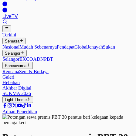
Live
TV
Terkini
Semasa
Nasional
Mudah Sebenarnya
Pendapat
Global
Jenayah
Sukan
Selangor
Selangor
EXCO
ADN
PBT
Pancawarna
Rencana
Seni & Budaya
Galeri
Hebahan
Akhbar Digital
SUKMA 2026
Light
Theme
Aduan Penerbitan