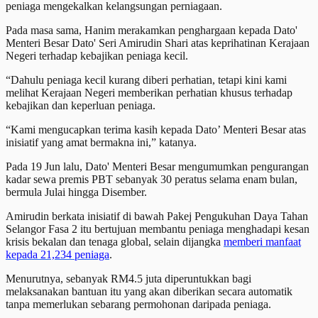
peniaga mengekalkan kelangsungan perniagaan.
Pada masa sama, Hanim merakamkan penghargaan kepada Dato'
Menteri Besar Dato' Seri Amirudin Shari atas keprihatinan Kerajaan
Negeri terhadap kebajikan peniaga kecil.
“Dahulu peniaga kecil kurang diberi perhatian, tetapi kini kami
melihat Kerajaan Negeri memberikan perhatian khusus terhadap
kebajikan dan keperluan peniaga.
“Kami mengucapkan terima kasih kepada Dato’ Menteri Besar atas
inisiatif yang amat bermakna ini,” katanya.
Pada 19 Jun lalu, Dato' Menteri Besar mengumumkan pengurangan
kadar sewa premis PBT sebanyak 30 peratus selama enam bulan,
bermula Julai hingga Disember.
Amirudin berkata inisiatif di bawah Pakej Pengukuhan Daya Tahan
Selangor Fasa 2 itu bertujuan membantu peniaga menghadapi kesan
krisis bekalan dan tenaga global, selain dijangka
memberi manfaat
kepada 21,234 peniaga
.
Menurutnya, sebanyak RM4.5 juta diperuntukkan bagi
melaksanakan bantuan itu yang akan diberikan secara automatik
tanpa memerlukan sebarang permohonan daripada peniaga.