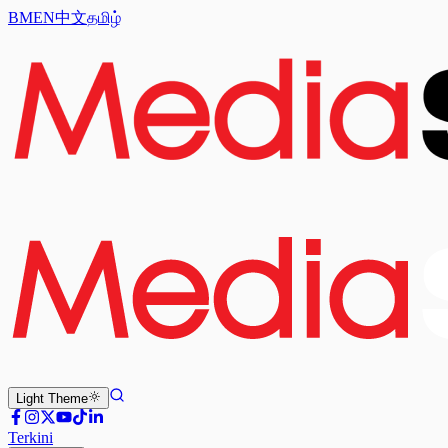
BM
EN
中文
தமிழ்
Light
Theme
Terkini