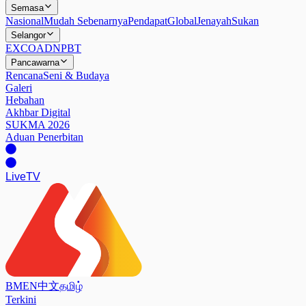
Semasa
Nasional
Mudah Sebenarnya
Pendapat
Global
Jenayah
Sukan
Selangor
EXCO
ADN
PBT
Pancawarna
Rencana
Seni & Budaya
Galeri
Hebahan
Akhbar Digital
SUKMA 2026
Aduan Penerbitan
Live
TV
BM
EN
中文
தமிழ்
Terkini