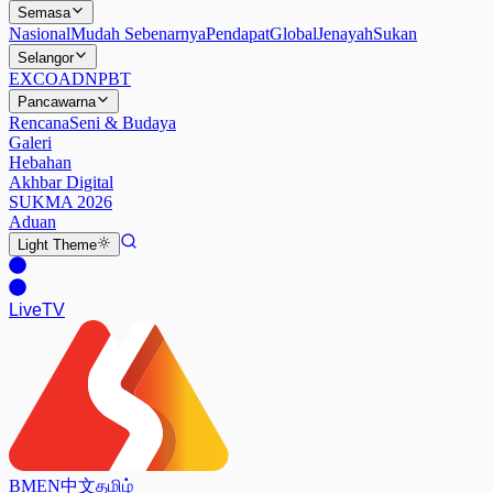
Semasa
Nasional
Mudah Sebenarnya
Pendapat
Global
Jenayah
Sukan
Selangor
EXCO
ADN
PBT
Pancawarna
Rencana
Seni & Budaya
Galeri
Hebahan
Akhbar Digital
SUKMA 2026
Aduan
Light
Theme
Live
TV
BM
EN
中文
தமிழ்