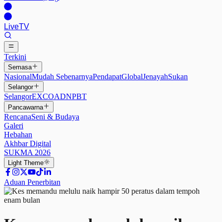
Live
TV
Terkini
Semasa
Nasional
Mudah Sebenarnya
Pendapat
Global
Jenayah
Sukan
Selangor
Selangor
EXCO
ADN
PBT
Pancawarna
Rencana
Seni & Budaya
Galeri
Hebahan
Akhbar Digital
SUKMA 2026
Light
Theme
Aduan Penerbitan