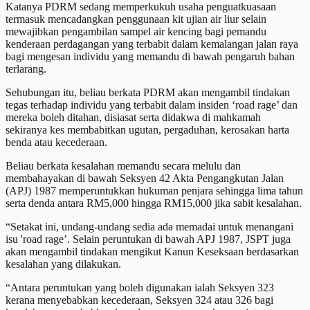
Katanya PDRM sedang memperkukuh usaha penguatkuasaan
termasuk mencadangkan penggunaan kit ujian air liur selain
mewajibkan pengambilan sampel air kencing bagi pemandu
kenderaan perdagangan yang terbabit dalam kemalangan jalan raya
bagi mengesan individu yang memandu di bawah pengaruh bahan
terlarang.
Sehubungan itu, beliau berkata PDRM akan mengambil tindakan
tegas terhadap individu yang terbabit dalam insiden ‘road rage’ dan
mereka boleh ditahan, disiasat serta didakwa di mahkamah
sekiranya kes membabitkan ugutan, pergaduhan, kerosakan harta
benda atau kecederaan.
Beliau berkata kesalahan memandu secara melulu dan
membahayakan di bawah Seksyen 42 Akta Pengangkutan Jalan
(APJ) 1987 memperuntukkan hukuman penjara sehingga lima tahun
serta denda antara RM5,000 hingga RM15,000 jika sabit kesalahan.
“Setakat ini, undang-undang sedia ada memadai untuk menangani
isu 'road rage’. Selain peruntukan di bawah APJ 1987, JSPT juga
akan mengambil tindakan mengikut Kanun Keseksaan berdasarkan
kesalahan yang dilakukan.
“Antara peruntukan yang boleh digunakan ialah Seksyen 323
kerana menyebabkan kecederaan, Seksyen 324 atau 326 bagi