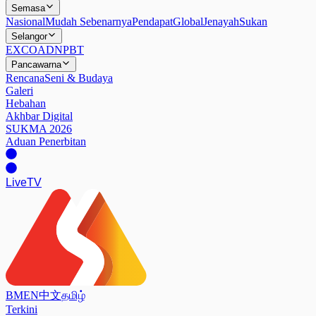
Semasa
Nasional
Mudah Sebenarnya
Pendapat
Global
Jenayah
Sukan
Selangor
EXCO
ADN
PBT
Pancawarna
Rencana
Seni & Budaya
Galeri
Hebahan
Akhbar Digital
SUKMA 2026
Aduan Penerbitan
Live
TV
BM
EN
中文
தமிழ்
Terkini