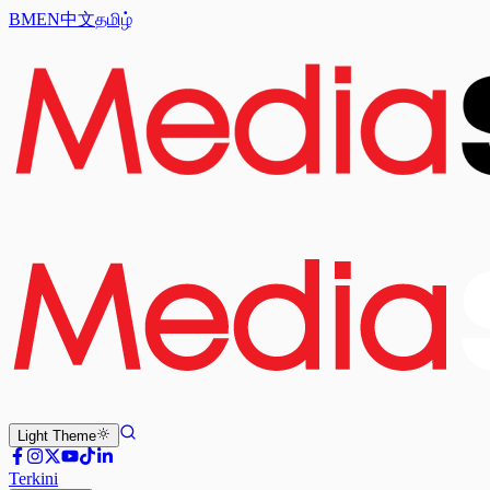
BM
EN
中文
தமிழ்
Light
Theme
Terkini