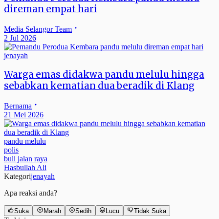
direman empat hari
Media Selangor Team
2 Jul 2026
jenayah
Warga emas didakwa pandu melulu hingga
sebabkan kematian dua beradik di Klang
Bernama
21 Mei 2026
pandu melulu
polis
buli jalan raya
Hasbullah Ali
Kategori
jenayah
Apa reaksi anda?
Suka
Marah
Sedih
Lucu
Tidak Suka