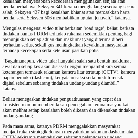
kesalahan menyebabkan kecederaan menggunakan senjata atau
benda berbahaya, Seksyen 341 kerana menghalang seseorang secara
salah, Seksyen 427 bagi kesalahan khianat atau merosakkan harta
benda, serta Seksyen 506 membabitkan ugutan jenayah,” katanya.
Mengulas mengenai video tular berkaitan 'road rage’, beliau berkata
tindakan pantas PDRM terhadap rakaman sedemikian penting bagi
menunjukkan setiap aduan dan maklumat yang diterima diberi
perhatian serius, sekali gus meningkatkan keyakinan masyarakat
terhadap kecekapan serta ketelusan pasukan polis.
“Bagaimanapun, video tular hanyalah salah satu bentuk maklumat
awal dan setiap kes akan disiasat dengan mengambil kira semua
keterangan termasuk rakaman kamera litar tertutup (CCTV), kamera
papan pemuka (dashcam), kenyataan saksi serta bukti forensik
digital sebelum sebarang tindakan undang-undang diambil,”
katanya.
Beliau menegaskan tindakan penguatkuasaan yang cepat dan
konsisten mampu memberi kesan pencegahan kerana masyarakat
akan melihat setiap kesalahan boleh dikesan dan dikenakan tindakan
undang-undang.
Pada masa sama, katanya PDRM menggalakkan masyarakat
menjadi rakan strategik dengan menyalurkan rakaman dashcam atau
CCTV sekiranya menyaksikan sebarang pelanggaran undang-