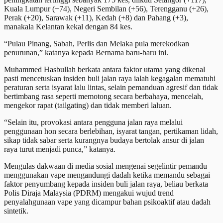
Kuala Lumpur (+74), Negeri Sembilan (+56), Terengganu (+26),
Perak (+20), Sarawak (+11), Kedah (+8) dan Pahang (+3),
manakala Kelantan kekal dengan 84 kes.
“Pulau Pinang, Sabah, Perlis dan Melaka pula merekodkan
penurunan,” katanya kepada Bernama baru-baru ini.
Muhammed Hasbullah berkata antara faktor utama yang dikenal
pasti mencetuskan insiden buli jalan raya ialah kegagalan mematuhi
peraturan serta isyarat lalu lintas, selain pemanduan agresif dan tidak
bertimbang rasa seperti memotong secara berbahaya, mencelah,
mengekor rapat (tailgating) dan tidak memberi laluan.
“Selain itu, provokasi antara pengguna jalan raya melalui
penggunaan hon secara berlebihan, isyarat tangan, pertikaman lidah,
sikap tidak sabar serta kurangnya budaya bertolak ansur di jalan
raya turut menjadi punca,” katanya.
Mengulas dakwaan di media sosial mengenai segelintir pemandu
menggunakan vape mengandungi dadah ketika memandu sebagai
faktor penyumbang kepada insiden buli jalan raya, beliau berkata
Polis Diraja Malaysia (PDRM) mengakui wujud trend
penyalahgunaan vape yang dicampur bahan psikoaktif atau dadah
sintetik.