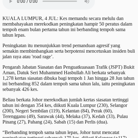
KUALA LUMPUR, 4 JUL: Kes memandu secara melulu dan
membahayakan merekodkan peningkatan hampir 50 peratus dalam
tempoh enam bulan pertama tahun ini berbanding tempoh sama
tahun lepas.
Peningkatan itu menunjukkan trend pemanduan agresif yang
semakin membimbangkan serta berpotensi mencetuskan insiden buli
jalan raya atau 'road rage’.
Pengarah Jabatan Siasatan dan Penguatkuasaan Trafik (JSPT) Bukit
Aman, Datuk Seri Muhammed Hasbullah Ali berkata sebanyak
1,278 kertas siasatan dibuka bagi tempoh 1 Jan hingga 28 Jun tahun
ini berbanding 852 dalam tempoh sama tahun lalu, iaitu peningkatan
sebanyak 426 kes.
Beliau berkata Johor merekodkan jumlah kertas siasatan tertinggi
tahun ini dengan 354 kes, diikuti Kuala Lumpur (230), Selangor
(200), Negeri Sembilan (119), Kelantan (84), Perak (60),
Terengganu (49), Sarawak (44), Melaka (37), Kedah (33), Pulau
Pinang (27), Pahang (24), Sabah (15) dan Perlis (dua).
“Berbanding tempoh sama tahun lepas, Johor turut mencatat
peningkatan tertinggi sebanyak 175 kes, diikuti Selangor (+117),