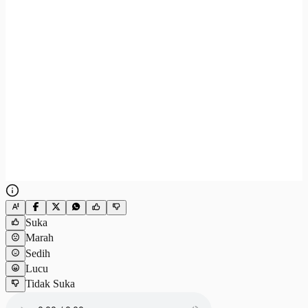
Suka
Marah
Sedih
Lucu
Tidak Suka