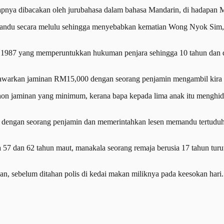
nya dibacakan oleh jurubahasa dalam bahasa Mandarin, di hadapan Maj
andu secara melulu sehingga menyebabkan kematian Wong Nyok Sim, 6
n 1987 yang memperuntukkan hukuman penjara sehingga 10 tahun dan
warkan jaminan RM15,000 dengan seorang penjamin mengambil kira ke
jaminan yang minimum, kerana bapa kepada lima anak itu menghidap
engan seorang penjamin dan memerintahkan lesen memandu tertuduh d
a 57 dan 62 tahun maut, manakala seorang remaja berusia 17 tahun tu
n, sebelum ditahan polis di kedai makan miliknya pada keesokan hari.