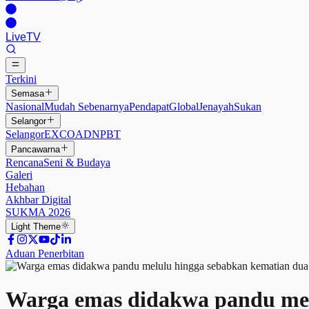
Live
TV
Terkini
Semasa
Nasional
Mudah Sebenarnya
Pendapat
Global
Jenayah
Sukan
Selangor
Selangor
EXCO
ADN
PBT
Pancawarna
Rencana
Seni & Budaya
Galeri
Hebahan
Akhbar Digital
SUKMA 2026
Light
Theme
Aduan Penerbitan
Warga emas didakwa pandu mel