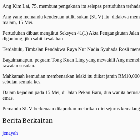
Ang Kim Lai, 75, membuat pengakuan itu selepas pertuduhan terhadap
Ang yang memandu kenderaan utiliti sukan (SUV) itu, didakwa mem
malam, 15 Mei.
Pertuduhan dibuat mengikut Seksyen 41(1) Akta Pengangkutan Jala
digantung, jika sabit kesalahan.
Terdahulu, Timbalan Pendakwa Raya Nur Nadia Syuhada Rosli mena
Bagaimanapun, peguam Tong Kuan Ling yang mewakili Ang memohon 
rawatan susulan.
Mahkamah kemudian membenarkan lelaki itu diikat jamin RM10,000 d
sebutan semula kes.
Dalam kejadian pada 15 Mei, di Jalan Pekan Baru, dua wanita berusi
emas.
Pemandu SUV berkenaan dilaporkan melarikan diri sejurus kemalanga
Berita Berkaitan
jenayah