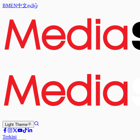
BM
EN
中文
தமிழ்
Light
Theme
Terkini