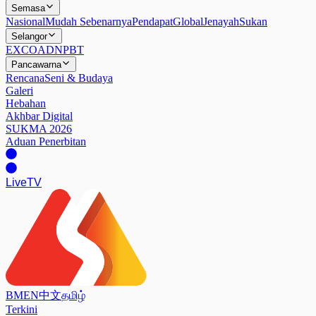
Semasa
Nasional
Mudah Sebenarnya
Pendapat
Global
Jenayah
Sukan
Selangor
EXCO
ADN
PBT
Pancawarna
Rencana
Seni & Budaya
Galeri
Hebahan
Akhbar Digital
SUKMA 2026
Aduan Penerbitan
Live
TV
BM
EN
中文
தமிழ்
Terkini