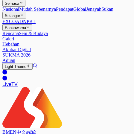
Semasa
Nasional
Mudah Sebenarnya
Pendapat
Global
Jenayah
Sukan
Selangor
EXCO
ADN
PBT
Pancawarna
Rencana
Seni & Budaya
Galeri
Hebahan
Akhbar Digital
SUKMA 2026
Aduan
Light
Theme
Live
TV
BM
EN
中文
தமிழ்