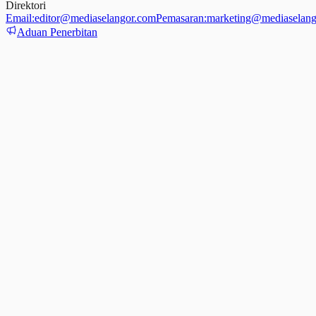
Direktori
Email:
editor@mediaselangor.com
Pemasaran:
marketing@mediaselang
Aduan Penerbitan