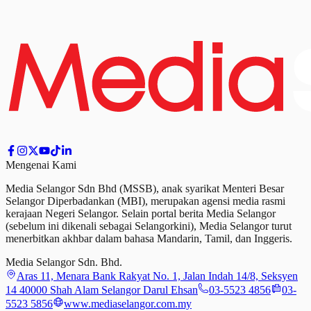
Mengenai Kami
Media Selangor Sdn Bhd (MSSB), anak syarikat Menteri Besar
Selangor Diperbadankan (MBI), merupakan agensi media rasmi
kerajaan Negeri Selangor. Selain portal berita Media Selangor
(sebelum ini dikenali sebagai Selangorkini), Media Selangor turut
menerbitkan akhbar dalam bahasa Mandarin, Tamil,
dan
Inggeris.
Media Selangor Sdn. Bhd.
Aras 11, Menara Bank Rakyat No. 1, Jalan Indah 14/8, Seksyen
14 40000 Shah Alam Selangor Darul Ehsan
03-5523 4856
03-
5523 5856
www.mediaselangor.com.my