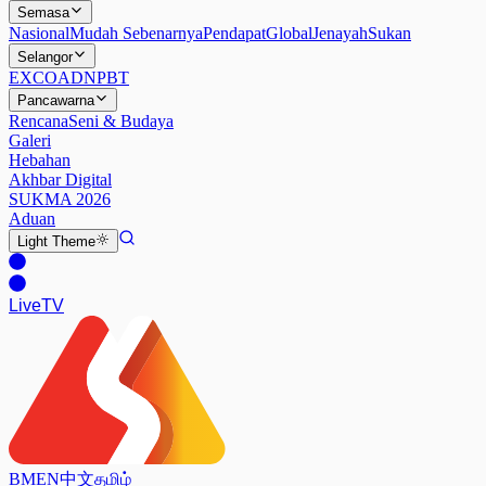
Semasa
Nasional
Mudah Sebenarnya
Pendapat
Global
Jenayah
Sukan
Selangor
EXCO
ADN
PBT
Pancawarna
Rencana
Seni & Budaya
Galeri
Hebahan
Akhbar Digital
SUKMA 2026
Aduan
Light
Theme
Live
TV
BM
EN
中文
தமிழ்