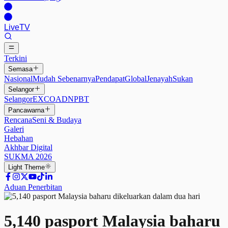
Live
TV
Terkini
Semasa
Nasional
Mudah Sebenarnya
Pendapat
Global
Jenayah
Sukan
Selangor
Selangor
EXCO
ADN
PBT
Pancawarna
Rencana
Seni & Budaya
Galeri
Hebahan
Akhbar Digital
SUKMA 2026
Light
Theme
Aduan Penerbitan
5,140 pasport Malaysia baharu