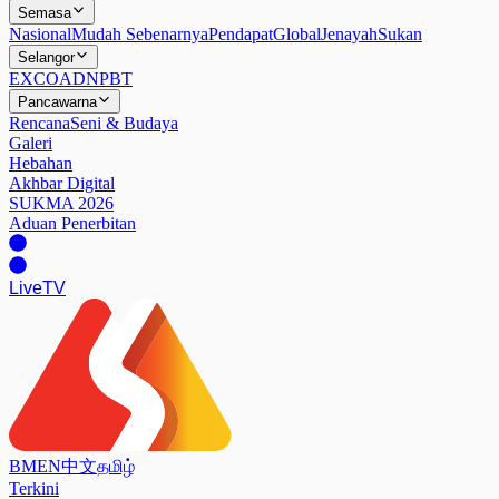
Semasa
Nasional
Mudah Sebenarnya
Pendapat
Global
Jenayah
Sukan
Selangor
EXCO
ADN
PBT
Pancawarna
Rencana
Seni & Budaya
Galeri
Hebahan
Akhbar Digital
SUKMA 2026
Aduan Penerbitan
Live
TV
BM
EN
中文
தமிழ்
Terkini