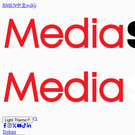
BM
EN
中文
தமிழ்
Light
Theme
Terkini