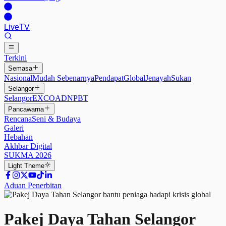
Live
TV
Terkini
Semasa
Nasional
Mudah Sebenarnya
Pendapat
Global
Jenayah
Sukan
Selangor
Selangor
EXCO
ADN
PBT
Pancawarna
Rencana
Seni & Budaya
Galeri
Hebahan
Akhbar Digital
SUKMA 2026
Light
Theme
Aduan Penerbitan
Pakej Daya Tahan Selangor