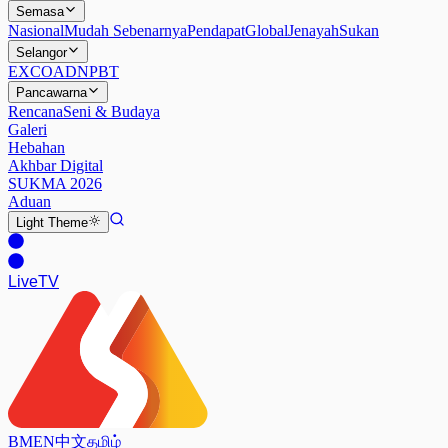
Semasa
Nasional
Mudah Sebenarnya
Pendapat
Global
Jenayah
Sukan
Selangor
EXCO
ADN
PBT
Pancawarna
Rencana
Seni & Budaya
Galeri
Hebahan
Akhbar Digital
SUKMA 2026
Aduan
Light
Theme
Live
TV
BM
EN
中文
தமிழ்