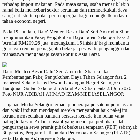
terhadap import makanan. Pada masa sama, usaha menarik lebih
ramai belia menceburi sektor pertanian dan memperkukuh daya
saing industri tempatan perlu dipergiat bagi meningkatkan daya
tahan ekonomi negeri.
Pada 19 Jun lalu, Dato' Menteri Besar Dato' Seri Amirudin Shari
mengumumkan Pakej Pengukuhan Daya Tahan Selangor Fasa 2
bernilai RM209.26 juta, merangkumi 15 inisiatif bagi membantu
golongan rentan, peniaga, ibu bekerja, pesawah, penganggur dan
mahasiswa menghadapi kesan konflik Asia Barat.
Dato’ Menteri Besar Dato’ Seri Amirudin Shari ketika
Pembentangan Pakej Pengukuhan Daya Tahan Selangor fasa 2
menerusi Sidang Khas Dewan Undangan Negeri Selangor di
Bangunan Sultan Salahuddin Abdul Aziz Shah pada 23 Jun 2026.
Foto NUR ADIBAH AHMAD IZAM/MEDIASELANGOR
Tinjauan Media Selangor terhadap beberapa persatuan perniagaan
dan wakil industri mendapati mereka menyambut baik pakej itu
kerana menyediakan bantuan bersasar kepada kumpulan yang
paling terkesan. Antara inisiatif yang mendapat perhatian ialah
pengurangan sewa premis pihak berkuasa tempatan (PBT) sebanyak
30 peratus, Program Latihan dan Penempatan Selangor (PLATS)
serta Bantuan Agropreneur Selangor.