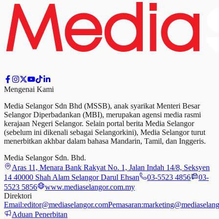
Mengenai Kami
Media Selangor Sdn Bhd (MSSB), anak syarikat Menteri Besar
Selangor Diperbadankan (MBI), merupakan agensi media rasmi
kerajaan Negeri Selangor. Selain portal berita Media Selangor
(sebelum ini dikenali sebagai Selangorkini), Media Selangor turut
menerbitkan akhbar dalam bahasa Mandarin, Tamil,
dan
Inggeris.
Media Selangor Sdn. Bhd.
Aras 11, Menara Bank Rakyat No. 1, Jalan Indah 14/8, Seksyen
14 40000 Shah Alam Selangor Darul Ehsan
03-5523 4856
03-
5523 5856
www.mediaselangor.com.my
Direktori
Email:
editor@mediaselangor.com
Pemasaran:
marketing@mediaselang
Aduan Penerbitan