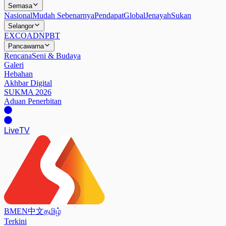
Semasa
Nasional
Mudah Sebenarnya
Pendapat
Global
Jenayah
Sukan
Selangor
EXCO
ADN
PBT
Pancawarna
Rencana
Seni & Budaya
Galeri
Hebahan
Akhbar Digital
SUKMA 2026
Aduan Penerbitan
Live
TV
BM
EN
中文
தமிழ்
Terkini