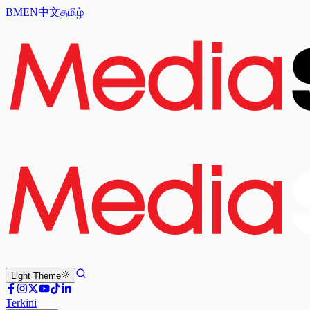
BM
EN
中文
தமிழ்
Light
Theme
Terkini