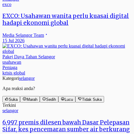
exco
EXCO: Usahawan wanita perlu kuasai digital
hadapi ekonomi global
Media Selangor Team
15 Jul 2026
Pakej Daya Tahan Selangor
usahawan
Peniaga
krisis global
Kategori
selangor
Apa reaksi anda?
Suka
Marah
Sedih
Lucu
Tidak Suka
Terkini
selangor
6,997 premis dilesen bawah Dasar Pelepasan
Sifar, kes pencemaran sumber air berkurang