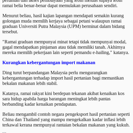
pertanian dan akses pembiayaan yang lebih meluas supaya lebih
ramai belia benar-benar dapat memulakan perusahaan sendiri.
Menurut beliau, hasil kajian lapangan mendapati semakin kurang
golongan muda memilih kerjaya sebagai petani walaupun ramai
graduan Universiti Putra Malaysia (UPM) berminat dalam bidang
tersebut.
"Ramai graduan mempunyai minat tetapi tidak mempunyai modal,
gagal mendapatkan pinjaman atau tidak memiliki tanah. Akhirnya
mereka memilih pekerjaan lain seperti pemandu e-hailing," katanya.
Kurangkan kebergantungan import makanan
Ding turut berpandangan Malaysia perlu mengurangkan
kebergantungan terhadap import hasil pertanian bagi memastikan
bekalan makanan lebih stabil.
Katanya, ramai rakyat kini berdepan tekanan akibat kenaikan kos
sara hidup apabila harga barangan meningkat lebih pantas
berbanding kadar kenaikan pendapatan.
Beliau mengambil contoh negara pengeksport hasil pertanian seperti
China dan Thailand yang mampu mengekalkan kadar inflasi lebih
terkawal kerana mempunyai rantaian bekalan makanan yang kukuh.