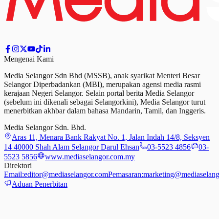
Mengenai Kami
Media Selangor Sdn Bhd (MSSB), anak syarikat Menteri Besar
Selangor Diperbadankan (MBI), merupakan agensi media rasmi
kerajaan Negeri Selangor. Selain portal berita Media Selangor
(sebelum ini dikenali sebagai Selangorkini), Media Selangor turut
menerbitkan akhbar dalam bahasa Mandarin, Tamil,
dan
Inggeris.
Media Selangor Sdn. Bhd.
Aras 11, Menara Bank Rakyat No. 1, Jalan Indah 14/8, Seksyen
14 40000 Shah Alam Selangor Darul Ehsan
03-5523 4856
03-
5523 5856
www.mediaselangor.com.my
Direktori
Email:
editor@mediaselangor.com
Pemasaran:
marketing@mediaselang
Aduan Penerbitan