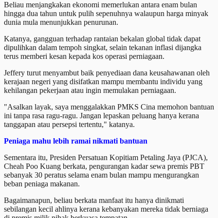
Beliau menjangkakan ekonomi memerlukan antara enam bulan
hingga dua tahun untuk pulih sepenuhnya walaupun harga minyak
dunia mula menunjukkan penurunan.
Katanya, gangguan terhadap rantaian bekalan global tidak dapat
dipulihkan dalam tempoh singkat, selain tekanan inflasi dijangka
terus memberi kesan kepada kos operasi perniagaan.
Jeffery turut menyambut baik penyediaan dana keusahawanan oleh
kerajaan negeri yang disifatkan mampu membantu individu yang
kehilangan pekerjaan atau ingin memulakan perniagaan.
"Asalkan layak, saya menggalakkan PMKS Cina memohon bantuan
ini tanpa rasa ragu-ragu. Jangan lepaskan peluang hanya kerana
tanggapan atau persepsi tertentu," katanya.
Peniaga mahu lebih ramai nikmati bantuan
Sementara itu, Presiden Persatuan Kopitiam Petaling Jaya (PJCA),
Cheah Poo Kuang berkata, pengurangan kadar sewa premis PBT
sebanyak 30 peratus selama enam bulan mampu mengurangkan
beban peniaga makanan.
Bagaimanapun, beliau berkata manfaat itu hanya dinikmati
sebilangan kecil ahlinya kerana kebanyakan mereka tidak berniaga
di premis milik pihak berkuasa tempatan.