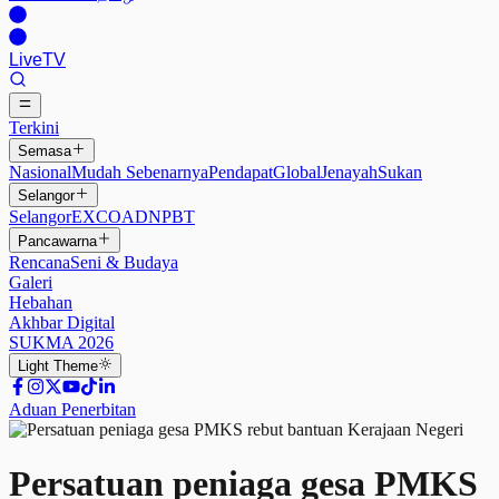
Live
TV
Terkini
Semasa
Nasional
Mudah Sebenarnya
Pendapat
Global
Jenayah
Sukan
Selangor
Selangor
EXCO
ADN
PBT
Pancawarna
Rencana
Seni & Budaya
Galeri
Hebahan
Akhbar Digital
SUKMA 2026
Light
Theme
Aduan Penerbitan
Persatuan peniaga gesa PMKS