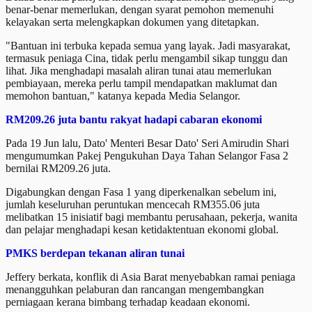
benar-benar memerlukan, dengan syarat pemohon memenuhi
kelayakan serta melengkapkan dokumen yang ditetapkan.
"Bantuan ini terbuka kepada semua yang layak. Jadi masyarakat,
termasuk peniaga Cina, tidak perlu mengambil sikap tunggu dan
lihat. Jika menghadapi masalah aliran tunai atau memerlukan
pembiayaan, mereka perlu tampil mendapatkan maklumat dan
memohon bantuan," katanya kepada Media Selangor.
RM209.26 juta bantu rakyat hadapi cabaran ekonomi
Pada 19 Jun lalu, Dato' Menteri Besar Dato' Seri Amirudin Shari
mengumumkan Pakej Pengukuhan Daya Tahan Selangor Fasa 2
bernilai RM209.26 juta.
Digabungkan dengan Fasa 1 yang diperkenalkan sebelum ini,
jumlah keseluruhan peruntukan mencecah RM355.06 juta
melibatkan 15 inisiatif bagi membantu perusahaan, pekerja, wanita
dan pelajar menghadapi kesan ketidaktentuan ekonomi global.
PMKS berdepan tekanan aliran tunai
Jeffery berkata, konflik di Asia Barat menyebabkan ramai peniaga
menangguhkan pelaburan dan rancangan mengembangkan
perniagaan kerana bimbang terhadap keadaan ekonomi.