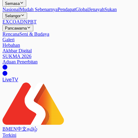
Semasa
Nasional
Mudah Sebenarnya
Pendapat
Global
Jenayah
Sukan
Selangor
EXCO
ADN
PBT
Pancawarna
Rencana
Seni & Budaya
Galeri
Hebahan
Akhbar Digital
SUKMA 2026
Aduan Penerbitan
Live
TV
BM
EN
中文
தமிழ்
Terkini