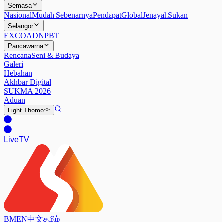
Semasa
Nasional
Mudah Sebenarnya
Pendapat
Global
Jenayah
Sukan
Selangor
EXCO
ADN
PBT
Pancawarna
Rencana
Seni & Budaya
Galeri
Hebahan
Akhbar Digital
SUKMA 2026
Aduan
Light
Theme
Live
TV
BM
EN
中文
தமிழ்