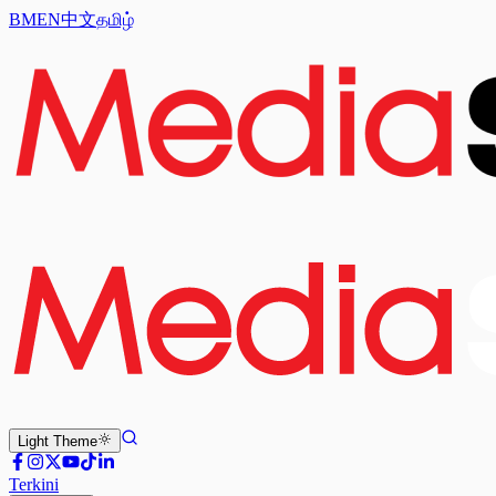
BM
EN
中文
தமிழ்
Light
Theme
Terkini