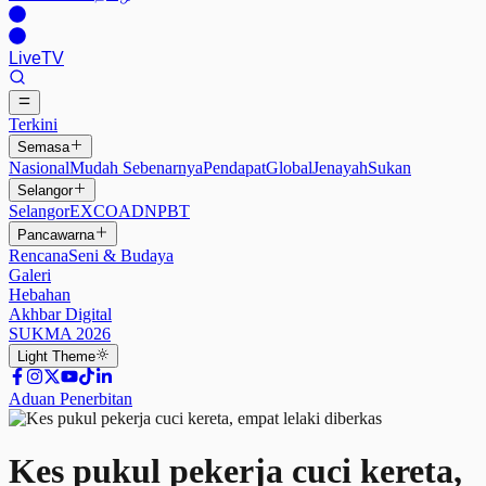
Live
TV
Terkini
Semasa
Nasional
Mudah Sebenarnya
Pendapat
Global
Jenayah
Sukan
Selangor
Selangor
EXCO
ADN
PBT
Pancawarna
Rencana
Seni & Budaya
Galeri
Hebahan
Akhbar Digital
SUKMA 2026
Light
Theme
Aduan Penerbitan
Kes pukul pekerja cuci kereta,