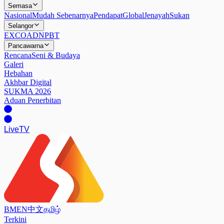
Semasa
Nasional
Mudah Sebenarnya
Pendapat
Global
Jenayah
Sukan
Selangor
EXCO
ADN
PBT
Pancawarna
Rencana
Seni & Budaya
Galeri
Hebahan
Akhbar Digital
SUKMA 2026
Aduan Penerbitan
Live
TV
BM
EN
中文
தமிழ்
Terkini