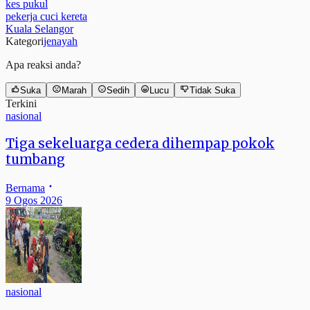
kes pukul
pekerja cuci kereta
Kuala Selangor
Kategori
jenayah
Apa reaksi anda?
Suka
Marah
Sedih
Lucu
Tidak Suka
Terkini
nasional
Tiga sekeluarga cedera dihempap pokok
tumbang
Bernama
9 Ogos 2026
nasional