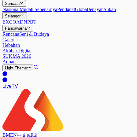
Semasa
Nasional
Mudah Sebenarnya
Pendapat
Global
Jenayah
Sukan
Selangor
EXCO
ADN
PBT
Pancawarna
Rencana
Seni & Budaya
Galeri
Hebahan
Akhbar Digital
SUKMA 2026
Aduan
Light
Theme
Live
TV
BM
EN
中文
தமிழ்