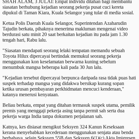
SHAH ALAM, 3 JULAI: Empat individu ditahan bagi membantu
siasatan berhubung kejadian seorang pekerja pusat cuci kereta
dipukul di Taman Kiara, Kuala Selangor yang tular di media sosial.
Ketua Polis Daerah Kuala Selangor, Superintendan Azaharudin
Tajudin berkata, pihaknya menerima makluman mengenai video
berdurasi satu minit 20 saat berkaitan kejadian itu pada jam 1.30
tengah hari, Rabu lalu.
"Siasatan mendapati seorang lelaki tempatan memandu sebuah
Toyota Hilux dipercayai bertindak memukul seorang pekerja
menggunakan kon keselamatan berwarna kuning sebelum
menumbuk mangsa beberapa kali pada 30 Jun lalu.
"Kejadian tersebut dipercayai berpunca daripada rasa tidak puas hati
suspek terhadap mangsa yang didakwa bersikap kurang sopan
ketika urusan pembayaran perkhidmatan mencuci kenderaan,"
katanya menerusi kenyataan.
Beliau berkata, empat yang ditahan termasuk suspek utama, pemilik
premis yang menggaji pekerja asing tanpa permit sah serta dua
pekerja warga India tanpa dokumen perjalanan sah.
Katnya, kes disiasat mengikut Seksyen 324 Kanun Keseksaan
kerana menyebabkan kecederaan menggunakan senjata atau benda
berbahaya, selain Seksyen 55B dan Seksyen 6(1)(c) Akta Imigresen