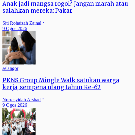
Anak jadi mangsa rogol? Jangan marah atau
salahkan mereka: Pakar
Siti Rohaizah Zainal
9 Ogos 2026
selangor
PKNS Group Mingle Walk satukan warga
kerja, sempena ulang tahun Ke-62
Norrasyidah Arshad
9 Ogos 2026