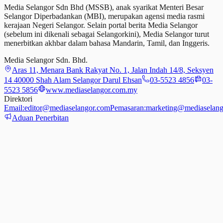
Media Selangor Sdn Bhd (MSSB), anak syarikat Menteri Besar
Selangor Diperbadankan (MBI), merupakan agensi media rasmi
kerajaan Negeri Selangor. Selain portal berita Media Selangor
(sebelum ini dikenali sebagai Selangorkini), Media Selangor turut
menerbitkan akhbar dalam bahasa Mandarin, Tamil,
dan
Inggeris.
Media Selangor Sdn. Bhd.
Aras 11, Menara Bank Rakyat No. 1, Jalan Indah 14/8, Seksyen
14 40000 Shah Alam Selangor Darul Ehsan
03-5523 4856
03-
5523 5856
www.mediaselangor.com.my
Direktori
Email:
editor@mediaselangor.com
Pemasaran:
marketing@mediaselang
Aduan Penerbitan