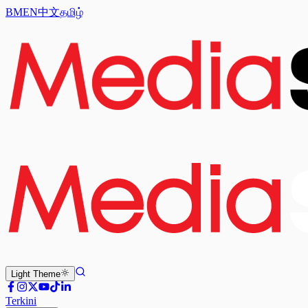
BM
EN
中文
தமிழ்
Light
Theme
Terkini