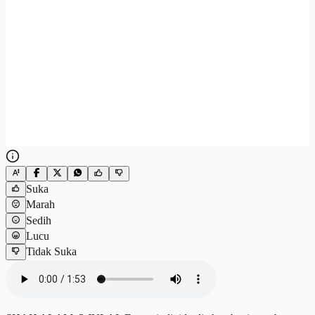
Suka
Marah
Sedih
Lucu
Tidak Suka