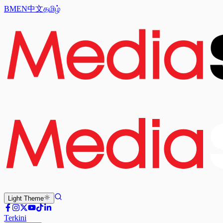
BM
EN
中文
தமிழ்
Light
Theme
Terkini