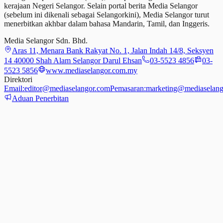
kerajaan Negeri Selangor. Selain portal berita Media Selangor
(sebelum ini dikenali sebagai Selangorkini), Media Selangor turut
menerbitkan akhbar dalam bahasa Mandarin, Tamil,
dan
Inggeris.
Media Selangor Sdn. Bhd.
Aras 11, Menara Bank Rakyat No. 1, Jalan Indah 14/8, Seksyen
14 40000 Shah Alam Selangor Darul Ehsan
03-5523 4856
03-
5523 5856
www.mediaselangor.com.my
Direktori
Email:
editor@mediaselangor.com
Pemasaran:
marketing@mediaselang
Aduan Penerbitan