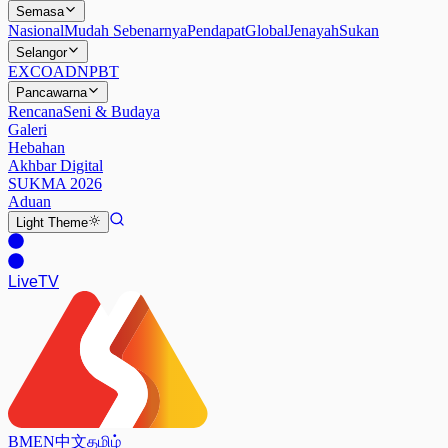
Semasa
Nasional
Mudah Sebenarnya
Pendapat
Global
Jenayah
Sukan
Selangor
EXCO
ADN
PBT
Pancawarna
Rencana
Seni & Budaya
Galeri
Hebahan
Akhbar Digital
SUKMA 2026
Aduan
Light
Theme
Live
TV
BM
EN
中文
தமிழ்