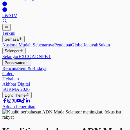
Live
TV
Terkini
Semasa
Nasional
Mudah Sebenarnya
Pendapat
Global
Jenayah
Sukan
Selangor
Selangor
EXCO
ADN
PBT
Pancawarna
Rencana
Seni & Budaya
Galeri
Hebahan
Akhbar Digital
SUKMA 2026
Light
Theme
Aduan Penerbitan