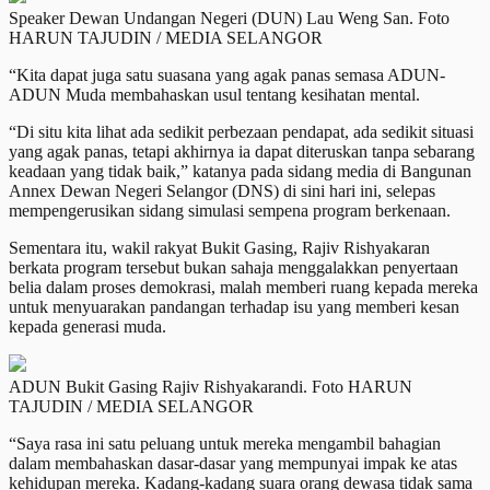
Speaker Dewan Undangan Negeri (DUN) Lau Weng San. Foto
HARUN TAJUDIN / MEDIA SELANGOR
“Kita dapat juga satu suasana yang agak panas semasa ADUN-
ADUN Muda membahaskan usul tentang kesihatan mental.
“Di situ kita lihat ada sedikit perbezaan pendapat, ada sedikit situasi
yang agak panas, tetapi akhirnya ia dapat diteruskan tanpa sebarang
keadaan yang tidak baik,” katanya pada sidang media di Bangunan
Annex Dewan Negeri Selangor (DNS) di sini hari ini, selepas
mempengerusikan sidang simulasi sempena program berkenaan.
Sementara itu, wakil rakyat Bukit Gasing, Rajiv Rishyakaran
berkata program tersebut bukan sahaja menggalakkan penyertaan
belia dalam proses demokrasi, malah memberi ruang kepada mereka
untuk menyuarakan pandangan terhadap isu yang memberi kesan
kepada generasi muda.
ADUN Bukit Gasing Rajiv Rishyakarandi. Foto HARUN
TAJUDIN / MEDIA SELANGOR
“Saya rasa ini satu peluang untuk mereka mengambil bahagian
dalam membahaskan dasar-dasar yang mempunyai impak ke atas
kehidupan mereka. Kadang-kadang suara orang dewasa tidak sama