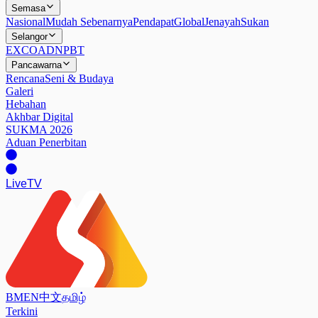
Semasa
Nasional
Mudah Sebenarnya
Pendapat
Global
Jenayah
Sukan
Selangor
EXCO
ADN
PBT
Pancawarna
Rencana
Seni & Budaya
Galeri
Hebahan
Akhbar Digital
SUKMA 2026
Aduan Penerbitan
Live
TV
BM
EN
中文
தமிழ்
Terkini