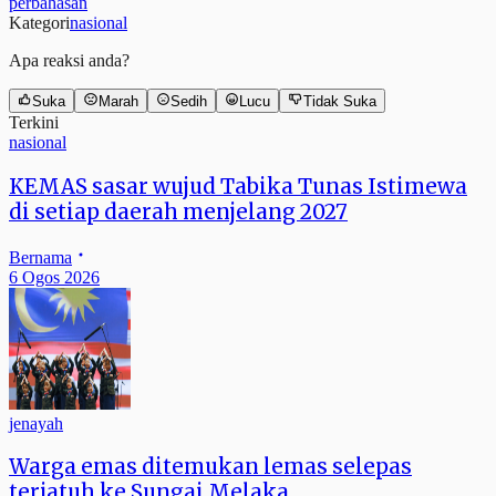
perbahasan
Kategori
nasional
Apa reaksi anda?
Suka
Marah
Sedih
Lucu
Tidak Suka
Terkini
nasional
KEMAS sasar wujud Tabika Tunas Istimewa
di setiap daerah menjelang 2027
Bernama
6 Ogos 2026
jenayah
Warga emas ditemukan lemas selepas
terjatuh ke Sungai Melaka