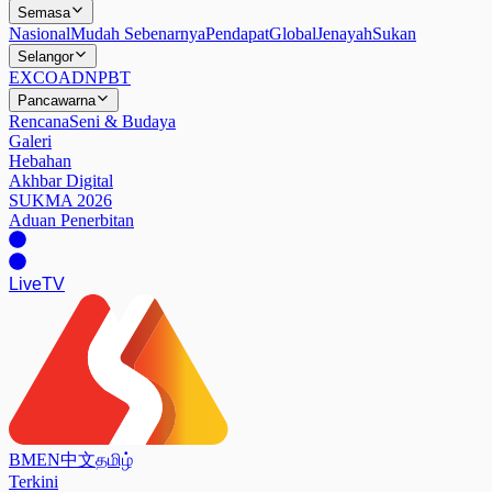
Semasa
Nasional
Mudah Sebenarnya
Pendapat
Global
Jenayah
Sukan
Selangor
EXCO
ADN
PBT
Pancawarna
Rencana
Seni & Budaya
Galeri
Hebahan
Akhbar Digital
SUKMA 2026
Aduan Penerbitan
Live
TV
BM
EN
中文
தமிழ்
Terkini