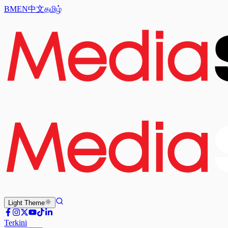
BM
EN
中文
தமிழ்
Light
Theme
Terkini