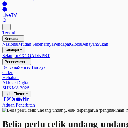
Live
TV
Terkini
Semasa
Nasional
Mudah Sebenarnya
Pendapat
Global
Jenayah
Sukan
Selangor
Selangor
EXCO
ADN
PBT
Pancawarna
Rencana
Seni & Budaya
Galeri
Hebahan
Akhbar Digital
SUKMA 2026
Light
Theme
Aduan Penerbitan
Belia perlu celik undang-undan