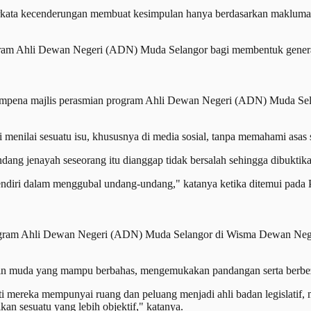
rkata kecenderungan membuat kesimpulan hanya berdasarkan maklumat 
rogram Ahli Dewan Negeri (ADN) Muda Selangor bagi membentuk gene
sempena majlis perasmian program Ahli Dewan Negeri (ADN) Muda Sel
i menilai sesuatu isu, khususnya di media sosial, tanpa memahami asas
g jenayah seseorang itu dianggap tidak bersalah sehingga dibuktika
sendiri dalam menggubal undang-undang," katanya ketika ditemui pada
rogram Ahli Dewan Negeri (ADN) Muda Selangor di Wisma Dewan Ne
in muda yang mampu berbahas, mengemukakan pandangan serta berbeza 
anti mereka mempunyai ruang dan peluang menjadi ahli badan legislati
an sesuatu yang lebih objektif," katanya.