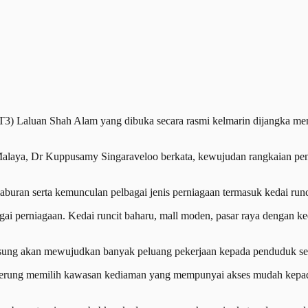
) Laluan Shah Alam yang dibuka secara rasmi kelmarin dijangka m
Malaya, Dr Kuppusamy Singaraveloo berkata, kewujudan rangkaian pe
uran serta kemunculan pelbagai jenis perniagaan termasuk kedai runcit
agai perniagaan. Kedai runcit baharu, mall moden, pasar raya dengan k
angsung akan mewujudkan banyak peluang pekerjaan kepada penduduk se
derung memilih kawasan kediaman yang mempunyai akses mudah kepada