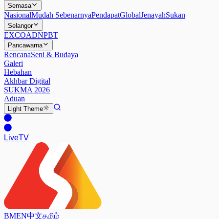
Semasa
Nasional
Mudah Sebenarnya
Pendapat
Global
Jenayah
Sukan
Selangor
EXCO
ADN
PBT
Pancawarna
Rencana
Seni & Budaya
Galeri
Hebahan
Akhbar Digital
SUKMA 2026
Aduan
Light
Theme
Live
TV
BM
EN
中文
தமிழ்