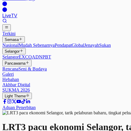
Live
TV
Terkini
Semasa
Nasional
Mudah Sebenarnya
Pendapat
Global
Jenayah
Sukan
Selangor
Selangor
EXCO
ADN
PBT
Pancawarna
Rencana
Seni & Budaya
Galeri
Hebahan
Akhbar Digital
SUKMA 2026
Light
Theme
Aduan Penerbitan
LRT3 pacu ekonomi Selangor, ta