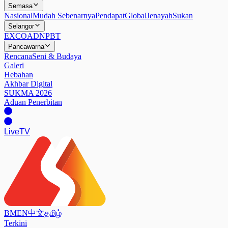
Semasa
Nasional
Mudah Sebenarnya
Pendapat
Global
Jenayah
Sukan
Selangor
EXCO
ADN
PBT
Pancawarna
Rencana
Seni & Budaya
Galeri
Hebahan
Akhbar Digital
SUKMA 2026
Aduan Penerbitan
Live
TV
BM
EN
中文
தமிழ்
Terkini