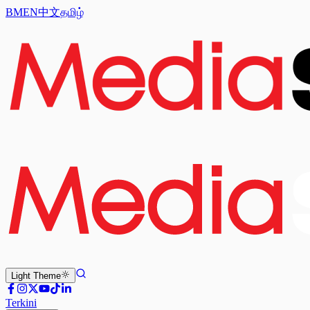
BM
EN
中文
தமிழ்
Light
Theme
Terkini