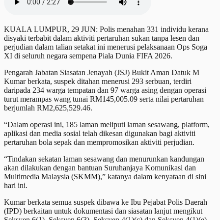
KUALA LUMPUR, 29 JUN: Polis menahan 331 individu kerana
disyaki terbabit dalam aktiviti pertaruhan sukan tanpa lesen dan
perjudian dalam talian setakat ini menerusi pelaksanaan Ops Soga
XI di seluruh negara sempena Piala Dunia FIFA 2026.
Pengarah Jabatan Siasatan Jenayah (JSJ) Bukit Aman Datuk M
Kumar berkata, suspek ditahan menerusi 293 serbuan, terdiri
daripada 234 warga tempatan dan 97 warga asing dengan operasi
turut merampas wang tunai RM145,005.09 serta nilai pertaruhan
berjumlah RM2,625,529.46.
“Dalam operasi ini, 185 laman meliputi laman sesawang, platform,
aplikasi dan media sosial telah dikesan digunakan bagi aktiviti
pertaruhan bola sepak dan mempromosikan aktiviti perjudian.
“Tindakan sekatan laman sesawang dan menurunkan kandungan
akan dilakukan dengan bantuan Suruhanjaya Komunikasi dan
Multimedia Malaysia (SKMM),” katanya dalam kenyataan di sini
hari ini.
Kumar berkata semua suspek dibawa ke Ibu Pejabat Polis Daerah
(IPD) berkaitan untuk dokumentasi dan siasatan lanjut mengikut
Seksyen 6(1), Seksyen 6(3), Seksyen 4(1)(c) dan Seksyen 4(1)(e)