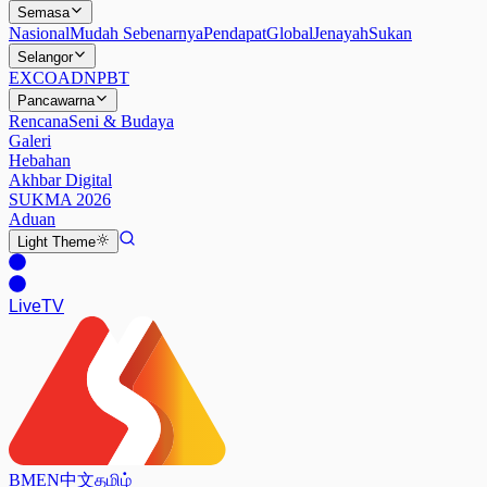
Semasa
Nasional
Mudah Sebenarnya
Pendapat
Global
Jenayah
Sukan
Selangor
EXCO
ADN
PBT
Pancawarna
Rencana
Seni & Budaya
Galeri
Hebahan
Akhbar Digital
SUKMA 2026
Aduan
Light
Theme
Live
TV
BM
EN
中文
தமிழ்