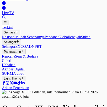
Live
TV
Terkini
Semasa
Nasional
Mudah Sebenarnya
Pendapat
Global
Jenayah
Sukan
Selangor
Selangor
EXCO
ADN
PBT
Pancawarna
Rencana
Seni & Budaya
Galeri
Hebahan
Akhbar Digital
SUKMA 2026
Light
Theme
Aduan Penerbitan