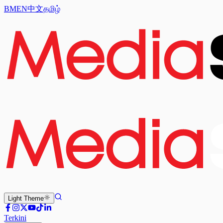
BM
EN
中文
தமிழ்
Light
Theme
Terkini