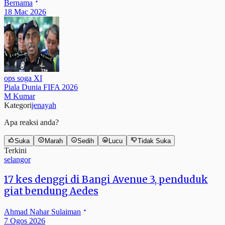
Bernama
18 Mac 2026
ops soga XI
Piala Dunia FIFA 2026
M Kumar
Kategori
jenayah
Apa reaksi anda?
Suka
Marah
Sedih
Lucu
Tidak Suka
Terkini
selangor
17 kes denggi di Bangi Avenue 3, penduduk
giat bendung Aedes
Ahmad Nahar Sulaiman
7 Ogos 2026