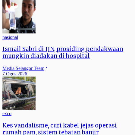
nasional
Ismail Sabri di IJN, prosiding pendakwaan
mungkin diadakan di hospital
Media Selangor Team
7 Ogos 2026
exco
Kes vandalisme, curi kabel jejas operasi
rumah pam, sistem tebatan banjir