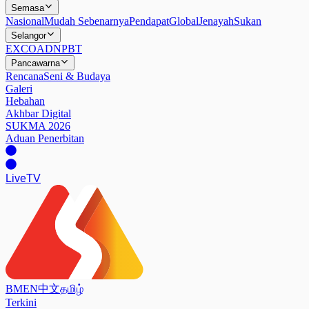
Semasa
Nasional
Mudah Sebenarnya
Pendapat
Global
Jenayah
Sukan
Selangor
EXCO
ADN
PBT
Pancawarna
Rencana
Seni & Budaya
Galeri
Hebahan
Akhbar Digital
SUKMA 2026
Aduan Penerbitan
Live
TV
BM
EN
中文
தமிழ்
Terkini