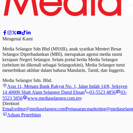
Mengenai Kami
Media Selangor Sdn Bhd (MSSB), anak syarikat Menteri Besar
Selangor Diperbadankan (MBI), merupakan agensi media rasmi
kerajaan Negeri Selangor. Selain portal berita Media Selangor
(sebelum ini dikenali sebagai Selangorkini), Media Selangor turut
menerbitkan akhbar dalam bahasa Mandarin, Tamil,
dan
Inggeris.
Media Selangor Sdn. Bhd.
Aras 11, Menara Bank Rakyat No. 1, Jalan Indah 14/8, Seksyen
14 40000 Shah Alam Selangor Darul Ehsan
03-5523 4856
03-
5523 5856
www.mediaselangor.com.my
Direktori
Email:
editor@mediaselangor.com
Pemasaran:
marketing@mediaselang
Aduan Penerbitan