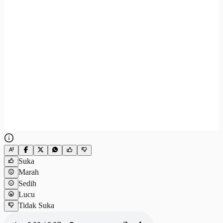
Suka
Marah
Sedih
Lucu
Tidak Suka