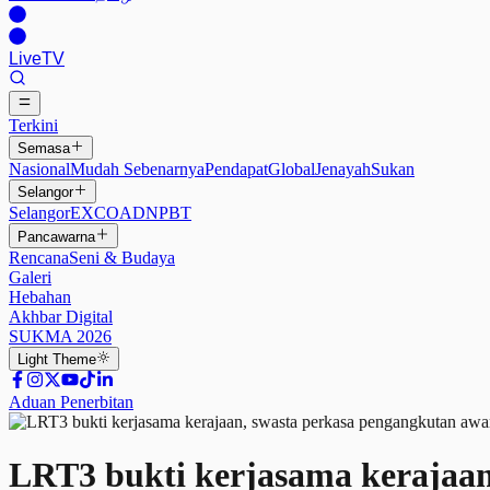
Live
TV
Terkini
Semasa
Nasional
Mudah Sebenarnya
Pendapat
Global
Jenayah
Sukan
Selangor
Selangor
EXCO
ADN
PBT
Pancawarna
Rencana
Seni & Budaya
Galeri
Hebahan
Akhbar Digital
SUKMA 2026
Light
Theme
Aduan Penerbitan
LRT3 bukti kerjasama kerajaa