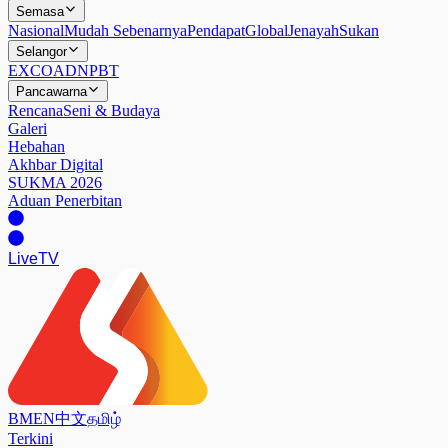
Semasa
Nasional
Mudah Sebenarnya
Pendapat
Global
Jenayah
Sukan
Selangor
EXCO
ADN
PBT
Pancawarna
Rencana
Seni & Budaya
Galeri
Hebahan
Akhbar Digital
SUKMA 2026
Aduan Penerbitan
Live
TV
BM
EN
中文
தமிழ்
Terkini