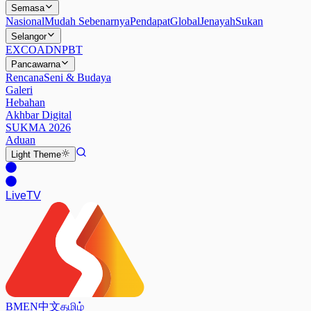
Semasa
Nasional
Mudah Sebenarnya
Pendapat
Global
Jenayah
Sukan
Selangor
EXCO
ADN
PBT
Pancawarna
Rencana
Seni & Budaya
Galeri
Hebahan
Akhbar Digital
SUKMA 2026
Aduan
Light
Theme
Live
TV
BM
EN
中文
தமிழ்