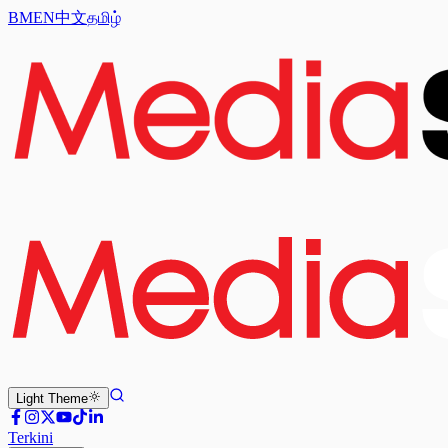
BM
EN
中文
தமிழ்
Light
Theme
Terkini