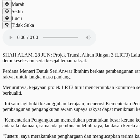
Marah
Sedih
Lucu
Tidak Suka
SHAH ALAM, 28 JUN: Projek Transit Aliran Ringan 3 (LRT3) Laluan
demi keselesaan serta kesejahteraan rakyat.
Perdana Menteri Datuk Seri Anwar Ibrahim berkata pembangunan ra
rakyat untuk jangka masa panjang.
Menurutnya, kejayaan projek LRT3 turut mencerminkan komitmen semua
berkualiti.
“Ini satu lagi bukti kesungguhan kerajaan, menerusi Kementerian 
pembangunan pengangkutan awam supaya rakyat dapat menikmati kemu
“Kementerian Pengangkutan memerlukan peruntukan besar kerana kep
antara keutamaan, sama ada pembinaan lebuh raya, landasan kereta 
“Justeru, saya merakamkan penghargaan dan mengucapkan terima kas