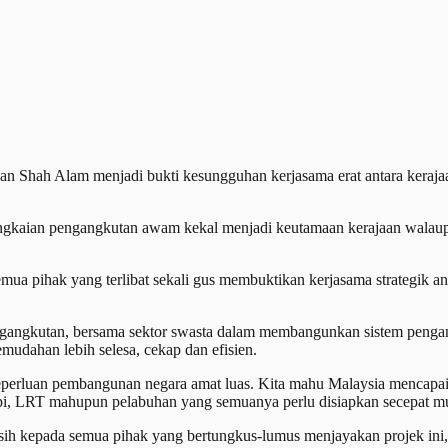
 Shah Alam menjadi bukti kesungguhan kerjasama erat antara keraja
ngkaian pengangkutan awam kekal menjadi keutamaan kerajaan walaup
 pihak yang terlibat sekali gus membuktikan kerjasama strategik ant
Pengangkutan, bersama sektor swasta dalam membangunkan sistem peng
dahan lebih selesa, cekap dan efisien.
erluan pembangunan negara amat luas. Kita mahu Malaysia mencapai 
api, LRT mahupun pelabuhan yang semuanya perlu disiapkan secepat m
ih kepada semua pihak yang bertungkus-lumus menjayakan projek ini,