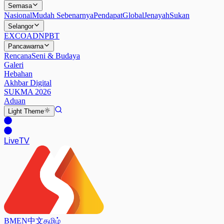
Semasa
Nasional
Mudah Sebenarnya
Pendapat
Global
Jenayah
Sukan
Selangor
EXCO
ADN
PBT
Pancawarna
Rencana
Seni & Budaya
Galeri
Hebahan
Akhbar Digital
SUKMA 2026
Aduan
Light
Theme
Live
TV
BM
EN
中文
தமிழ்