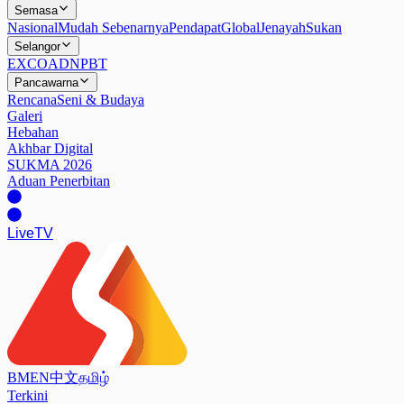
Semasa
Nasional
Mudah Sebenarnya
Pendapat
Global
Jenayah
Sukan
Selangor
EXCO
ADN
PBT
Pancawarna
Rencana
Seni & Budaya
Galeri
Hebahan
Akhbar Digital
SUKMA 2026
Aduan Penerbitan
Live
TV
BM
EN
中文
தமிழ்
Terkini