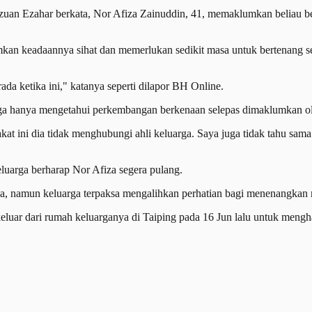
zuan Ezahar berkata, Nor Afiza Zainuddin, 41, memaklumkan beliau b
kan keadaannya sihat dan memerlukan sedikit masa untuk bertenang se
da ketika ini," katanya seperti dilapor BH Online.
arga hanya mengetahui perkembangan berkenaan selepas dimaklumkan ol
kat ini dia tidak menghubungi ahli keluarga. Saya juga tidak tahu sam
luarga berharap Nor Afiza segera pulang.
ka, namun keluarga terpaksa mengalihkan perhatian bagi menenangkan
eluar dari rumah keluarganya di Taiping pada 16 Jun lalu untuk mengh