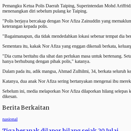
Pemangku Ketua Polis Daerah Taiping, Superintendan Mohd Ariffrid
menenangkan diri sebelum pulang ke Taiping.
"Polis berjaya bercakap dengan Nor Afiza Zainuddin yang memaklum
keterangan kepada polis.
"Bagaimanapun, dia tidak mendedahkan lokasi sebenar tempat dia bera
Sementara itu, kakak Nor Afiza yang enggan dikenali berkata, kelu
"Dia cuma beritahu dia sihat dan perlukan masa untuk bertenang. Seta
hanya berhubung dengan pihak polis," katanya.
Dalam pada itu, adik mangsa, Ahmad Zulhilmi, 34, berkata seluruh ke
Katanya, dua anak Nor Afiza sering bertanyakan mengenai ibu mere
Sebelum ini, media melaporkan Nor Afiza dilaporkan hilang selepas k
dikesan.
Berita Berkaitan
nasional
Tiga beranak dilapor hilang sejak 20 Julai