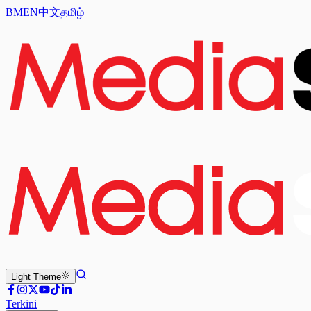
BM
EN
中文
தமிழ்
Light
Theme
Terkini