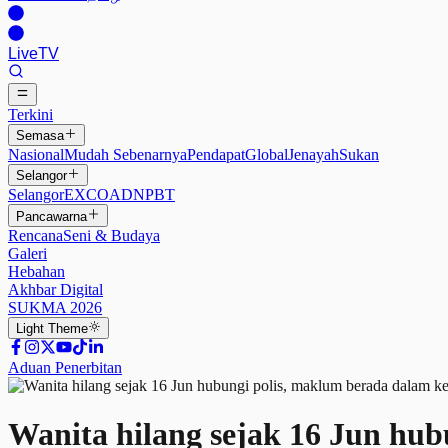
Live
TV
Terkini
Semasa
Nasional
Mudah Sebenarnya
Pendapat
Global
Jenayah
Sukan
Selangor
Selangor
EXCO
ADN
PBT
Pancawarna
Rencana
Seni & Budaya
Galeri
Hebahan
Akhbar Digital
SUKMA 2026
Light
Theme
Aduan Penerbitan
Wanita hilang sejak 16 Jun hu