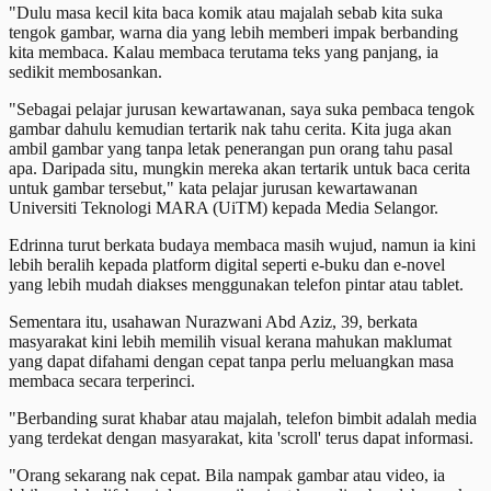
"Dulu masa kecil kita baca komik atau majalah sebab kita suka
tengok gambar, warna dia yang lebih memberi impak berbanding
kita membaca. Kalau membaca terutama teks yang panjang, ia
sedikit membosankan.
"Sebagai pelajar jurusan kewartawanan, saya suka pembaca tengok
gambar dahulu kemudian tertarik nak tahu cerita. Kita juga akan
ambil gambar yang tanpa letak penerangan pun orang tahu pasal
apa. Daripada situ, mungkin mereka akan tertarik untuk baca cerita
untuk gambar tersebut," kata pelajar jurusan kewartawanan
Universiti Teknologi MARA (UiTM) kepada Media Selangor.
Edrinna turut berkata budaya membaca masih wujud, namun ia kini
lebih beralih kepada platform digital seperti e-buku dan e-novel
yang lebih mudah diakses menggunakan telefon pintar atau tablet.
Sementara itu, usahawan Nurazwani Abd Aziz, 39, berkata
masyarakat kini lebih memilih visual kerana mahukan maklumat
yang dapat difahami dengan cepat tanpa perlu meluangkan masa
membaca secara terperinci.
"Berbanding surat khabar atau majalah, telefon bimbit adalah media
yang terdekat dengan masyarakat, kita 'scroll' terus dapat informasi.
"Orang sekarang nak cepat. Bila nampak gambar atau video, ia