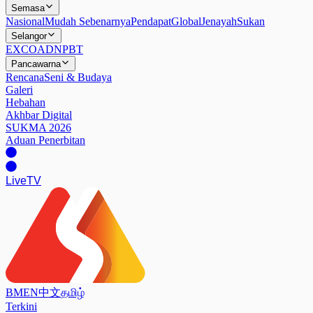
Semasa
Nasional
Mudah Sebenarnya
Pendapat
Global
Jenayah
Sukan
Selangor
EXCO
ADN
PBT
Pancawarna
Rencana
Seni & Budaya
Galeri
Hebahan
Akhbar Digital
SUKMA 2026
Aduan Penerbitan
Live
TV
BM
EN
中文
தமிழ்
Terkini