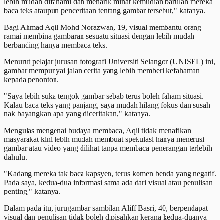
lebih mudah difahami dan menarik minat kemudian barulah mereka
baca teks ataupun penceritaan tentang gambar tersebut," katanya.
Bagi Ahmad Aqil Mohd Norazwan, 19, visual membantu orang
ramai membina gambaran sesuatu situasi dengan lebih mudah
berbanding hanya membaca teks.
Menurut pelajar jurusan fotografi Universiti Selangor (UNISEL) ini,
gambar mempunyai jalan cerita yang lebih memberi kefahaman
kepada penonton.
"Saya lebih suka tengok gambar sebab terus boleh faham situasi.
Kalau baca teks yang panjang, saya mudah hilang fokus dan susah
nak bayangkan apa yang diceritakan," katanya.
Mengulas mengenai budaya membaca, Aqil tidak menafikan
masyarakat kini lebih mudah membuat spekulasi hanya menerusi
gambar atau video yang dilihat tanpa membaca penerangan terlebih
dahulu.
"Kadang mereka tak baca kapsyen, terus komen benda yang negatif.
Pada saya, kedua-dua informasi sama ada dari visual atau penulisan
penting," katanya.
Dalam pada itu, jurugambar sambilan Aliff Basri, 40, berpendapat
visual dan penulisan tidak boleh dipisahkan kerana kedua-duanya