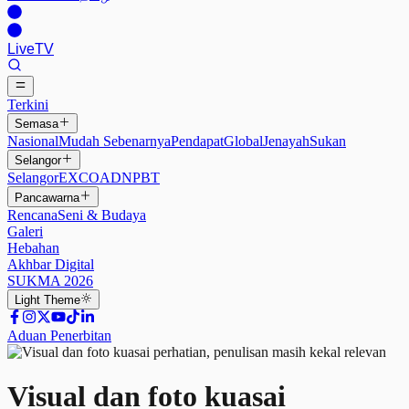
Live
TV
Terkini
Semasa
Nasional
Mudah Sebenarnya
Pendapat
Global
Jenayah
Sukan
Selangor
Selangor
EXCO
ADN
PBT
Pancawarna
Rencana
Seni & Budaya
Galeri
Hebahan
Akhbar Digital
SUKMA 2026
Light
Theme
Aduan Penerbitan
Visual dan foto kuasai