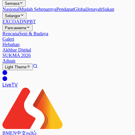
Semasa
Nasional
Mudah Sebenarnya
Pendapat
Global
Jenayah
Sukan
Selangor
EXCO
ADN
PBT
Pancawarna
Rencana
Seni & Budaya
Galeri
Hebahan
Akhbar Digital
SUKMA 2026
Aduan
Light
Theme
Live
TV
BM
EN
中文
தமிழ்