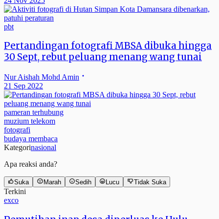
24 Nov 2025
pbt
Pertandingan fotografi MBSA dibuka hingga
30 Sept, rebut peluang menang wang tunai
Nur Aishah Mohd Amin
21 Sep 2022
pameran terhubung
muzium telekom
fotografi
budaya membaca
Kategori
nasional
Apa reaksi anda?
Suka
Marah
Sedih
Lucu
Tidak Suka
Terkini
exco