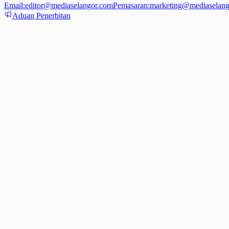
Email:
editor@mediaselangor.com
Pemasaran:
marketing@mediaselang
Aduan Penerbitan