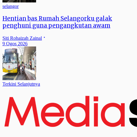
selangor
Hentian bas Rumah Selangorku galak
penghuni guna pengangkutan awam
Siti Rohaizah Zainal
9 Ogos 2026
Terkini Selanjutnya