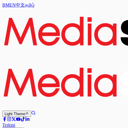
BM
EN
中文
தமிழ்
Light
Theme
Terkini