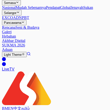
Semasa
Nasional
Mudah Sebenarnya
Pendapat
Global
Jenayah
Sukan
Selangor
EXCO
ADN
PBT
Pancawarna
Rencana
Seni & Budaya
Galeri
Hebahan
Akhbar Digital
SUKMA 2026
Aduan
Light
Theme
Live
TV
BM
EN
中文
தமிழ்