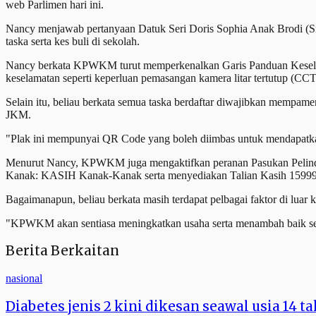
web Parlimen hari ini.
Nancy menjawab pertanyaan Datuk Seri Doris Sophia Anak Brodi (S
taska serta kes buli di sekolah.
Nancy berkata KPWKM turut memperkenalkan Garis Panduan Keselama
keselamatan seperti keperluan pemasangan kamera litar tertutup (CC
Selain itu, beliau berkata semua taska berdaftar diwajibkan mempa
JKM.
"Plak ini mempunyai QR Code yang boleh diimbas untuk mendapatka
Menurut Nancy, KPWKM juga mengaktifkan peranan Pasukan Pelin
Kanak: KASIH Kanak-Kanak serta menyediakan Talian Kasih 15999 b
Bagaimanapun, beliau berkata masih terdapat pelbagai faktor di luar
"KPWKM akan sentiasa meningkatkan usaha serta menambah baik segal
Berita Berkaitan
nasional
Diabetes jenis 2 kini dikesan seawal usia 14 t