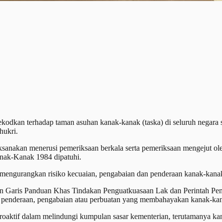
n terhadap taman asuhan kanak-kanak (taska) di seluruh negara sepa
hukri.
ilaksanakan menerusi pemeriksaan berkala serta pemeriksaan mengejut 
nak-Kanak 1984 dipatuhi.
mengurangkan risiko kecuaian, pengabaian dan penderaan kanak-kanak
n Garis Panduan Khas Tindakan Penguatkuasaan Lak dan Perintah Penutu
s penderaan, pengabaian atau perbuatan yang membahayakan kanak-ka
proaktif dalam melindungi kumpulan sasar kementerian, terutamanya ka