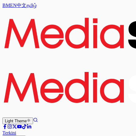
BM
EN
中文
தமிழ்
Light
Theme
Terkini