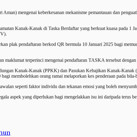
ri Aman) mengenai keberkesanan mekanisme pemantauan dan penguatku
tan Kanak-Kanak di Taska Berdaftar yang berkuat kuasa pada 1 Jan
TV).
merkan plak pendaftaran berkod QR bermula 10 Januari 2025 bagi memu
n maklumat terperinci mengenai pendaftaran TASKA tersebut dengan
dungan Kanak-Kanak (PPKK) dan Pasukan Kebajikan Kanak-Kanak (
agi membolehkan orang ramai melaporkan kes penderaan pada bila-b
 kawalan seperti faktor individu dan tekanan emosi yang boleh menyumb
a aspek yang diperlukan bagi mengelakkan isu ini daripada terus ber
ahun