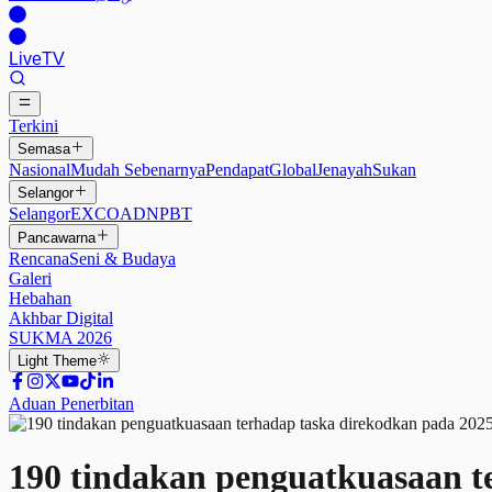
Live
TV
Terkini
Semasa
Nasional
Mudah Sebenarnya
Pendapat
Global
Jenayah
Sukan
Selangor
Selangor
EXCO
ADN
PBT
Pancawarna
Rencana
Seni & Budaya
Galeri
Hebahan
Akhbar Digital
SUKMA 2026
Light
Theme
Aduan Penerbitan
190 tindakan penguatkuasaan t