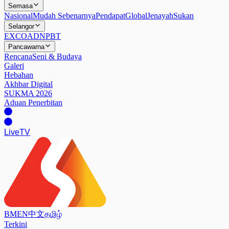
Semasa
Nasional
Mudah Sebenarnya
Pendapat
Global
Jenayah
Sukan
Selangor
EXCO
ADN
PBT
Pancawarna
Rencana
Seni & Budaya
Galeri
Hebahan
Akhbar Digital
SUKMA 2026
Aduan Penerbitan
Live
TV
BM
EN
中文
தமிழ்
Terkini