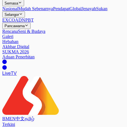
Semasa
Nasional
Mudah Sebenarnya
Pendapat
Global
Jenayah
Sukan
Selangor
EXCO
ADN
PBT
Pancawarna
Rencana
Seni & Budaya
Galeri
Hebahan
Akhbar Digital
SUKMA 2026
Aduan Penerbitan
Live
TV
BM
EN
中文
தமிழ்
Terkini