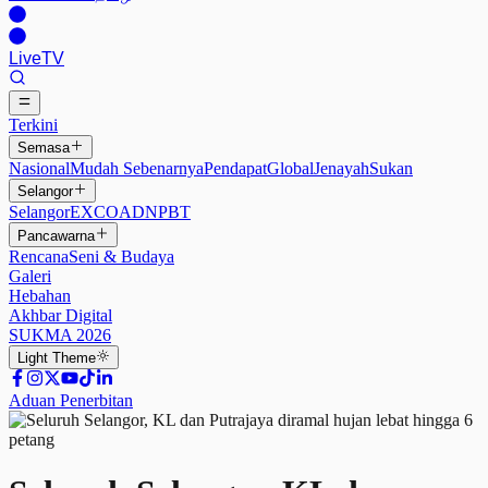
Live
TV
Terkini
Semasa
Nasional
Mudah Sebenarnya
Pendapat
Global
Jenayah
Sukan
Selangor
Selangor
EXCO
ADN
PBT
Pancawarna
Rencana
Seni & Budaya
Galeri
Hebahan
Akhbar Digital
SUKMA 2026
Light
Theme
Aduan Penerbitan