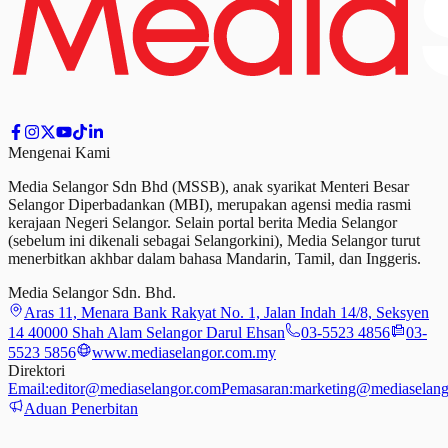
Mengenai Kami
Media Selangor Sdn Bhd (MSSB), anak syarikat Menteri Besar
Selangor Diperbadankan (MBI), merupakan agensi media rasmi
kerajaan Negeri Selangor. Selain portal berita Media Selangor
(sebelum ini dikenali sebagai Selangorkini), Media Selangor turut
menerbitkan akhbar dalam bahasa Mandarin, Tamil,
dan
Inggeris.
Media Selangor Sdn. Bhd.
Aras 11, Menara Bank Rakyat No. 1, Jalan Indah 14/8, Seksyen
14 40000 Shah Alam Selangor Darul Ehsan
03-5523 4856
03-
5523 5856
www.mediaselangor.com.my
Direktori
Email:
editor@mediaselangor.com
Pemasaran:
marketing@mediaselang
Aduan Penerbitan