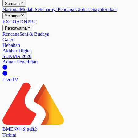
Semasa
Nasional
Mudah Sebenarnya
Pendapat
Global
Jenayah
Sukan
Selangor
EXCO
ADN
PBT
Pancawarna
Rencana
Seni & Budaya
Galeri
Hebahan
Akhbar Digital
SUKMA 2026
Aduan Penerbitan
Live
TV
BM
EN
中文
தமிழ்
Terkini