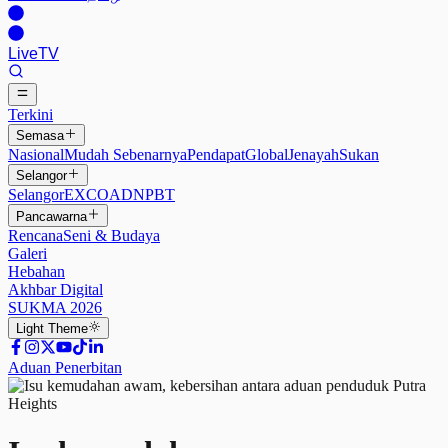
Live
TV
Terkini
Semasa
Nasional
Mudah Sebenarnya
Pendapat
Global
Jenayah
Sukan
Selangor
Selangor
EXCO
ADN
PBT
Pancawarna
Rencana
Seni & Budaya
Galeri
Hebahan
Akhbar Digital
SUKMA 2026
Light
Theme
Aduan Penerbitan