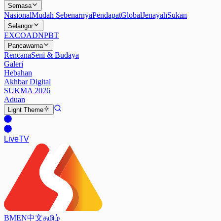
Semasa
Nasional
Mudah Sebenarnya
Pendapat
Global
Jenayah
Sukan
Selangor
EXCO
ADN
PBT
Pancawarna
Rencana
Seni & Budaya
Galeri
Hebahan
Akhbar Digital
SUKMA 2026
Aduan
Light
Theme
Live
TV
BM
EN
中文
தமிழ்