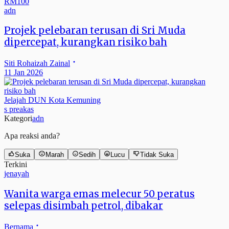
adn
Projek pelebaran terusan di Sri Muda
dipercepat, kurangkan risiko bah
Siti Rohaizah Zainal
11 Jan 2026
Jelajah DUN Kota Kemuning
s preakas
Kategori
adn
Apa reaksi anda?
Suka
Marah
Sedih
Lucu
Tidak Suka
Terkini
jenayah
Wanita warga emas melecur 50 peratus
selepas disimbah petrol, dibakar
Bernama