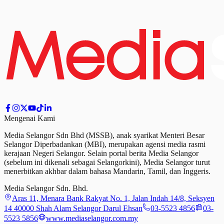
Mengenai Kami
Media Selangor Sdn Bhd (MSSB), anak syarikat Menteri Besar
Selangor Diperbadankan (MBI), merupakan agensi media rasmi
kerajaan Negeri Selangor. Selain portal berita Media Selangor
(sebelum ini dikenali sebagai Selangorkini), Media Selangor turut
menerbitkan akhbar dalam bahasa Mandarin, Tamil,
dan
Inggeris.
Media Selangor Sdn. Bhd.
Aras 11, Menara Bank Rakyat No. 1, Jalan Indah 14/8, Seksyen
14 40000 Shah Alam Selangor Darul Ehsan
03-5523 4856
03-
5523 5856
www.mediaselangor.com.my