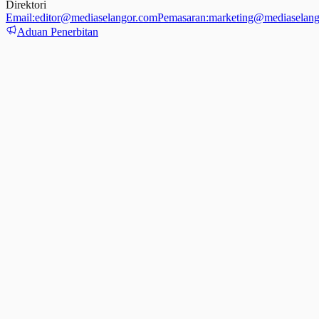
Direktori
Email:
editor@mediaselangor.com
Pemasaran:
marketing@mediaselang
Aduan Penerbitan