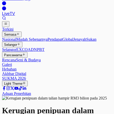
Live
TV
Terkini
Semasa
Nasional
Mudah Sebenarnya
Pendapat
Global
Jenayah
Sukan
Selangor
Selangor
EXCO
ADN
PBT
Pancawarna
Rencana
Seni & Budaya
Galeri
Hebahan
Akhbar Digital
SUKMA 2026
Light
Theme
Aduan Penerbitan
Kerugian penipuan dalam