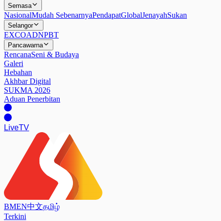
Semasa
Nasional
Mudah Sebenarnya
Pendapat
Global
Jenayah
Sukan
Selangor
EXCO
ADN
PBT
Pancawarna
Rencana
Seni & Budaya
Galeri
Hebahan
Akhbar Digital
SUKMA 2026
Aduan Penerbitan
Live
TV
BM
EN
中文
தமிழ்
Terkini