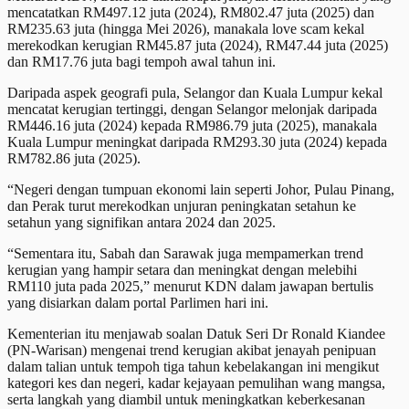
mencatatkan RM497.12 juta (2024), RM802.47 juta (2025) dan
RM235.63 juta (hingga Mei 2026), manakala love scam kekal
merekodkan kerugian RM45.87 juta (2024), RM47.44 juta (2025)
dan RM17.76 juta bagi tempoh awal tahun ini.
Daripada aspek geografi pula, Selangor dan Kuala Lumpur kekal
mencatat kerugian tertinggi, dengan Selangor melonjak daripada
RM446.16 juta (2024) kepada RM986.79 juta (2025), manakala
Kuala Lumpur meningkat daripada RM293.30 juta (2024) kepada
RM782.86 juta (2025).
“Negeri dengan tumpuan ekonomi lain seperti Johor, Pulau Pinang,
dan Perak turut merekodkan unjuran peningkatan setahun ke
setahun yang signifikan antara 2024 dan 2025.
“Sementara itu, Sabah dan Sarawak juga mempamerkan trend
kerugian yang hampir setara dan meningkat dengan melebihi
RM110 juta pada 2025,” menurut KDN dalam jawapan bertulis
yang disiarkan dalam portal Parlimen hari ini.
Kementerian itu menjawab soalan Datuk Seri Dr Ronald Kiandee
(PN-Warisan) mengenai trend kerugian akibat jenayah penipuan
dalam talian untuk tempoh tiga tahun kebelakangan ini mengikut
kategori kes dan negeri, kadar kejayaan pemulihan wang mangsa,
serta langkah yang diambil untuk meningkatkan keberkesanan