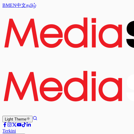
BM
EN
中文
தமிழ்
Light
Theme
Terkini