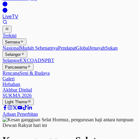
Live
TV
Terkini
Semasa
Nasional
Mudah Sebenarnya
Pendapat
Global
Jenayah
Sukan
Selangor
Selangor
EXCO
ADN
PBT
Pancawarna
Rencana
Seni & Budaya
Galeri
Hebahan
Akhbar Digital
SUKMA 2026
Light
Theme
Aduan Penerbitan