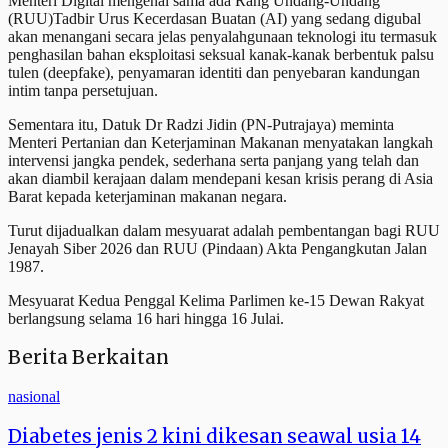
Menteri Digital mengenai sama ada Rang Undang-Undang
(RUU)Tadbir Urus Kecerdasan Buatan (AI) yang sedang digubal
akan menangani secara jelas penyalahgunaan teknologi itu termasuk
penghasilan bahan eksploitasi seksual kanak-kanak berbentuk palsu
tulen (deepfake), penyamaran identiti dan penyebaran kandungan
intim tanpa persetujuan.
Sementara itu, Datuk Dr Radzi Jidin (PN-Putrajaya) meminta
Menteri Pertanian dan Keterjaminan Makanan menyatakan langkah
intervensi jangka pendek, sederhana serta panjang yang telah dan
akan diambil kerajaan dalam mendepani kesan krisis perang di Asia
Barat kepada keterjaminan makanan negara.
Turut dijadualkan dalam mesyuarat adalah pembentangan bagi RUU
Jenayah Siber 2026 dan RUU (Pindaan) Akta Pengangkutan Jalan
1987.
Mesyuarat Kedua Penggal Kelima Parlimen ke-15 Dewan Rakyat
berlangsung selama 16 hari hingga 16 Julai.
Berita Berkaitan
nasional
Diabetes jenis 2 kini dikesan seawal usia 14