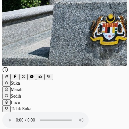
Suka
Marah
Sedih
Lucu
Tidak Suka