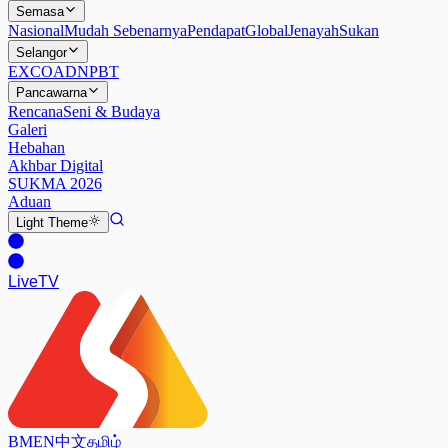
Semasa
Nasional
Mudah Sebenarnya
Pendapat
Global
Jenayah
Sukan
Selangor
EXCO
ADN
PBT
Pancawarna
Rencana
Seni & Budaya
Galeri
Hebahan
Akhbar Digital
SUKMA 2026
Aduan
Light
Theme
Live
TV
BM
EN
中文
தமிழ்