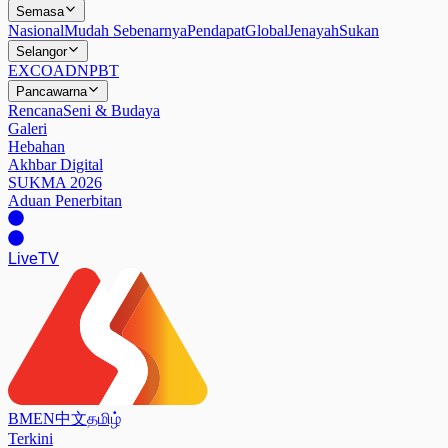
Semasa
Nasional
Mudah Sebenarnya
Pendapat
Global
Jenayah
Sukan
Selangor
EXCO
ADN
PBT
Pancawarna
Rencana
Seni & Budaya
Galeri
Hebahan
Akhbar Digital
SUKMA 2026
Aduan Penerbitan
Live
TV
BM
EN
中文
தமிழ்
Terkini