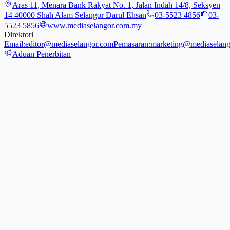
Aras 11, Menara Bank Rakyat No. 1, Jalan Indah 14/8, Seksyen
14 40000 Shah Alam Selangor Darul Ehsan
03-5523 4856
03-
5523 5856
www.mediaselangor.com.my
Direktori
Email:
editor@mediaselangor.com
Pemasaran:
marketing@mediaselang
Aduan Penerbitan