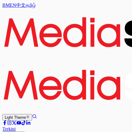
BM
EN
中文
தமிழ்
Light
Theme
Terkini