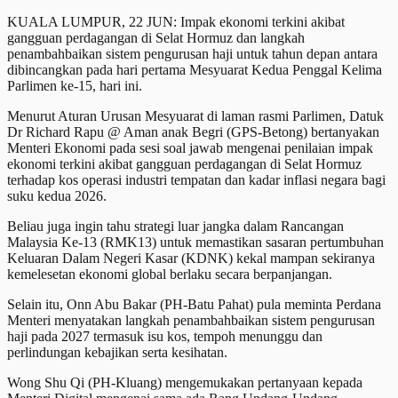
KUALA LUMPUR, 22 JUN: Impak ekonomi terkini akibat
gangguan perdagangan di Selat Hormuz dan langkah
penambahbaikan sistem pengurusan haji untuk tahun depan antara
dibincangkan pada hari pertama Mesyuarat Kedua Penggal Kelima
Parlimen ke-15, hari ini.
Menurut Aturan Urusan Mesyuarat di laman rasmi Parlimen, Datuk
Dr Richard Rapu @ Aman anak Begri (GPS-Betong) bertanyakan
Menteri Ekonomi pada sesi soal jawab mengenai penilaian impak
ekonomi terkini akibat gangguan perdagangan di Selat Hormuz
terhadap kos operasi industri tempatan dan kadar inflasi negara bagi
suku kedua 2026.
Beliau juga ingin tahu strategi luar jangka dalam Rancangan
Malaysia Ke-13 (RMK13) untuk memastikan sasaran pertumbuhan
Keluaran Dalam Negeri Kasar (KDNK) kekal mampan sekiranya
kemelesetan ekonomi global berlaku secara berpanjangan.
Selain itu, Onn Abu Bakar (PH-Batu Pahat) pula meminta Perdana
Menteri menyatakan langkah penambahbaikan sistem pengurusan
haji pada 2027 termasuk isu kos, tempoh menunggu dan
perlindungan kebajikan serta kesihatan.
Wong Shu Qi (PH-Kluang) mengemukakan pertanyaan kepada