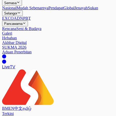
Semasa
Nasional
Mudah Sebenarnya
Pendapat
Global
Jenayah
Sukan
Selangor
EXCO
ADN
PBT
Pancawarna
Rencana
Seni & Budaya
Galeri
Hebahan
Akhbar Digital
SUKMA 2026
Aduan Penerbitan
Live
TV
BM
EN
中文
தமிழ்
Terkini