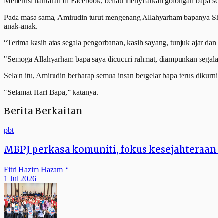
Menerusi hantaran di Facebook, beliau menyifatkan golongan bapa se
Pada masa sama, Amirudin turut mengenang Allahyarham bapanya Sh
anak-anak.
“Terima kasih atas segala pengorbanan, kasih sayang, tunjuk ajar d
"Semoga Allahyarham bapa saya dicucuri rahmat, diampunkan segala 
Selain itu, Amirudin berharap semua insan bergelar bapa terus diku
“Selamat Hari Bapa,” katanya.
Berita Berkaitan
pbt
MBPJ perkasa komuniti, fokus kesejahteraan
Fitri Hazim Hazam
1 Jul 2026