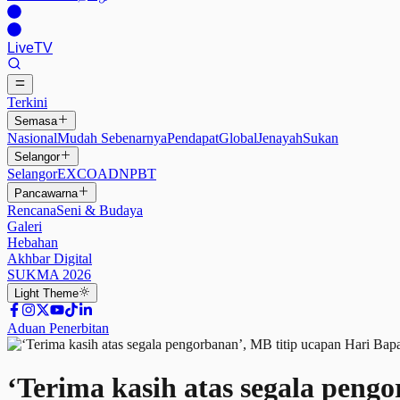
Live
TV
Terkini
Semasa
Nasional
Mudah Sebenarnya
Pendapat
Global
Jenayah
Sukan
Selangor
Selangor
EXCO
ADN
PBT
Pancawarna
Rencana
Seni & Budaya
Galeri
Hebahan
Akhbar Digital
SUKMA 2026
Light
Theme
Aduan Penerbitan
‘Terima kasih atas segala peng