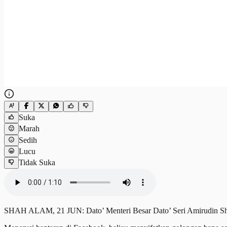
Suka
Marah
Sedih
Lucu
Tidak Suka
SHAH ALAM, 21 JUN: Dato’ Menteri Besar Dato’ Seri Amirudin Shar