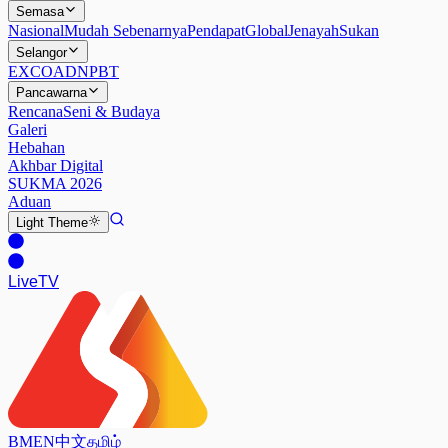
Semasa
Nasional
Mudah Sebenarnya
Pendapat
Global
Jenayah
Sukan
Selangor
EXCO
ADN
PBT
Pancawarna
Rencana
Seni & Budaya
Galeri
Hebahan
Akhbar Digital
SUKMA 2026
Aduan
Light
Theme
Live
TV
BM
EN
中文
தமிழ்