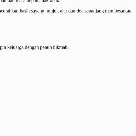
eraan dan masa depan anak-anak.
urahkan kasih sayang, tunjuk ajar dan doa sepanjang membesarkan
impin keluarga dengan penuh hikmah.