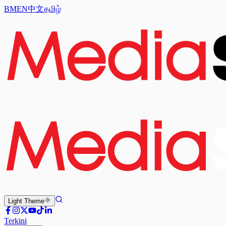
BM
EN
中文
தமிழ்
Light
Theme
Terkini