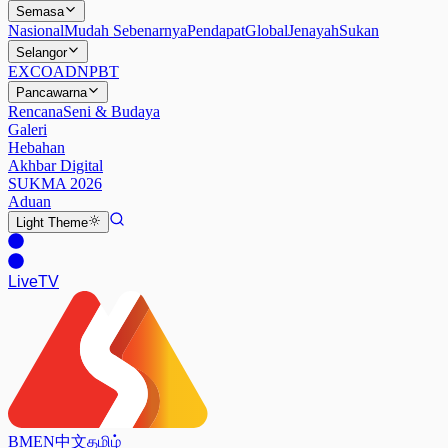
Semasa
Nasional
Mudah Sebenarnya
Pendapat
Global
Jenayah
Sukan
Selangor
EXCO
ADN
PBT
Pancawarna
Rencana
Seni & Budaya
Galeri
Hebahan
Akhbar Digital
SUKMA 2026
Aduan
Light
Theme
Live
TV
BM
EN
中文
தமிழ்