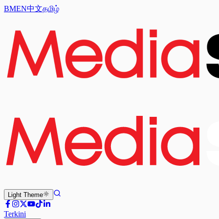
BM
EN
中文
தமிழ்
Light
Theme
Terkini