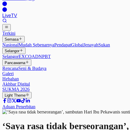
Live
TV
Terkini
Semasa
Nasional
Mudah Sebenarnya
Pendapat
Global
Jenayah
Sukan
Selangor
Selangor
EXCO
ADN
PBT
Pancawarna
Rencana
Seni & Budaya
Galeri
Hebahan
Akhbar Digital
SUKMA 2026
Light
Theme
Aduan Penerbitan
‘Saya rasa tidak berseorangan’