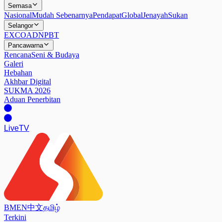
Semasa
Nasional
Mudah Sebenarnya
Pendapat
Global
Jenayah
Sukan
Selangor
EXCO
ADN
PBT
Pancawarna
Rencana
Seni & Budaya
Galeri
Hebahan
Akhbar Digital
SUKMA 2026
Aduan Penerbitan
Live
TV
BM
EN
中文
தமிழ்
Terkini