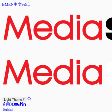
BM
EN
中文
தமிழ்
Light
Theme
Terkini