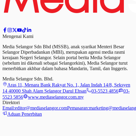
Mengenai Kami
Media Selangor Sdn Bhd (MSSB), anak syarikat Menteri Besar
Selangor Diperbadankan (MBI), merupakan agensi media rasmi
kerajaan Negeri Selangor. Selain portal berita Media Selangor
(sebelum ini dikenali sebagai Selangorkini), Media Selangor turut
menerbitkan akhbar dalam bahasa Mandarin, Tamil,
dan
Inggeris.
Media Selangor Sdn. Bhd.
Aras 11, Menara Bank Rakyat No. 1, Jalan Indah 14/8, Seksyen
14 40000 Shah Alam Selangor Darul Ehsan
03-5523 4856
03-
5523 5856
www.mediaselangor.com.my
Direktori
Email:
editor@mediaselangor.com
Pemasaran:
marketing@mediaselang
Aduan Penerbitan