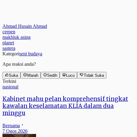
Ahmad Husain Ahmad
cerpen
makhluk asing
planet
sastera
Kategori
seni budaya
Apa reaksi anda?
Suka
Marah
Sedih
Lucu
Tidak Suka
Terkini
nasional
Kabinet mahu pelan komprehensif tingkat
kawalan keselamatan KLIA dalam dua
minggu
Bernama
7 Ogos 2026