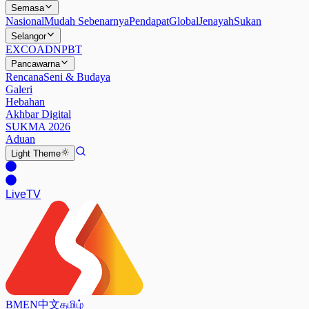
Semasa
Nasional
Mudah Sebenarnya
Pendapat
Global
Jenayah
Sukan
Selangor
EXCO
ADN
PBT
Pancawarna
Rencana
Seni & Budaya
Galeri
Hebahan
Akhbar Digital
SUKMA 2026
Aduan
Light
Theme
Live
TV
BM
EN
中文
தமிழ்