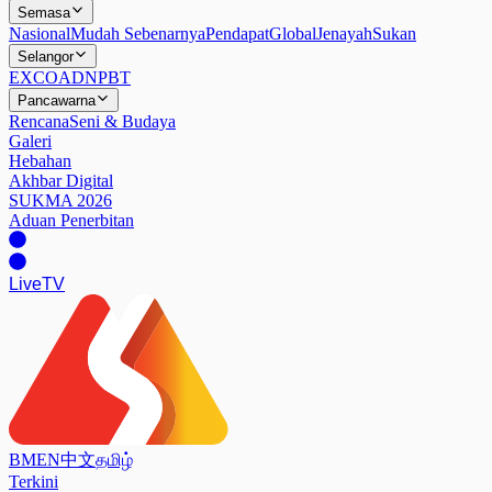
Semasa
Nasional
Mudah Sebenarnya
Pendapat
Global
Jenayah
Sukan
Selangor
EXCO
ADN
PBT
Pancawarna
Rencana
Seni & Budaya
Galeri
Hebahan
Akhbar Digital
SUKMA 2026
Aduan Penerbitan
Live
TV
BM
EN
中文
தமிழ்
Terkini