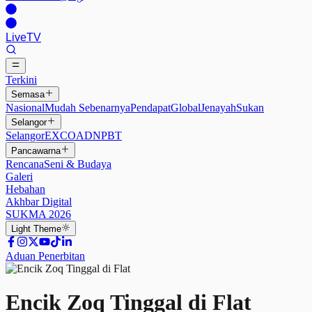
Live
TV
Terkini
Semasa
Nasional
Mudah Sebenarnya
Pendapat
Global
Jenayah
Sukan
Selangor
Selangor
EXCO
ADN
PBT
Pancawarna
Rencana
Seni & Budaya
Galeri
Hebahan
Akhbar Digital
SUKMA 2026
Light
Theme
Aduan Penerbitan
Encik Zoq Tinggal di Flat