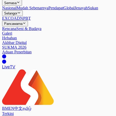
Semasa
Nasional
Mudah Sebenarnya
Pendapat
Global
Jenayah
Sukan
Selangor
EXCO
ADN
PBT
Pancawarna
Rencana
Seni & Budaya
Galeri
Hebahan
Akhbar Digital
SUKMA 2026
Aduan Penerbitan
Live
TV
BM
EN
中文
தமிழ்
Terkini