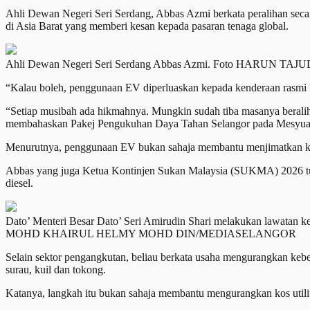
Ahli Dewan Negeri Seri Serdang, Abbas Azmi berkata peralihan seca
di Asia Barat yang memberi kesan kepada pasaran tenaga global.
Ahli Dewan Negeri Seri Serdang Abbas Azmi. Foto HARUN 
“Kalau boleh, penggunaan EV diperluaskan kepada kenderaan rasmi 
“Setiap musibah ada hikmahnya. Mungkin sudah tiba masanya beralih k
membahaskan Pakej Pengukuhan Daya Tahan Selangor pada Mesyuara
Menurutnya, penggunaan EV bukan sahaja membantu menjimatkan kos
Abbas yang juga Ketua Kontinjen Sukan Malaysia (SUKMA) 2026 tu
diesel.
Dato’ Menteri Besar Dato’ Seri Amirudin Shari melakukan lawatan k
MOHD KHAIRUL HELMY MOHD DIN/MEDIASELANGOR
Selain sektor pengangkutan, beliau berkata usaha mengurangkan keber
surau, kuil dan tokong.
Katanya, langkah itu bukan sahaja membantu mengurangkan kos utili