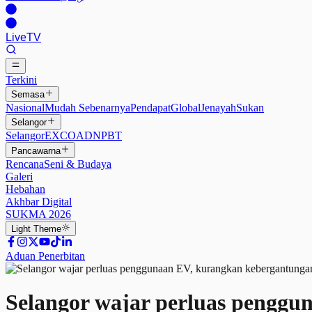
Live
TV
Terkini
Semasa
Nasional
Mudah Sebenarnya
Pendapat
Global
Jenayah
Sukan
Selangor
Selangor
EXCO
ADN
PBT
Pancawarna
Rencana
Seni & Budaya
Galeri
Hebahan
Akhbar Digital
SUKMA 2026
Light
Theme
Aduan Penerbitan
Selangor wajar perluas penggu