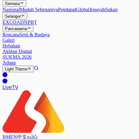
Semasa
Nasional
Mudah Sebenarnya
Pendapat
Global
Jenayah
Sukan
Selangor
EXCO
ADN
PBT
Pancawarna
Rencana
Seni & Budaya
Galeri
Hebahan
Akhbar Digital
SUKMA 2026
Aduan
Light
Theme
Live
TV
BM
EN
中文
தமிழ்