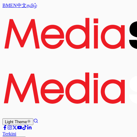
BM
EN
中文
தமிழ்
Light
Theme
Terkini