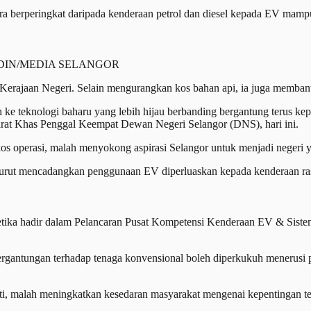
ra berperingkat daripada kenderaan petrol dan diesel kepada EV mamp
TAJUDIN/MEDIA SELANGOR
Kerajaan Negeri. Selain mengurangkan kos bahan api, ia juga memba
e teknologi baharu yang lebih hijau berbanding bergantung terus kepad
t Khas Penggal Keempat Dewan Negeri Selangor (DNS), hari ini.
 operasi, malah menyokong aspirasi Selangor untuk menjadi negeri y
rut mencadangkan penggunaan EV diperluaskan kepada kenderaan ras
etika hadir dalam Pelancaran Pusat Kompetensi Kenderaan EV & Sistem
gantungan terhadap tenaga konvensional boleh diperkukuh menerusi pem
ti, malah meningkatkan kesedaran masyarakat mengenai kepentingan te